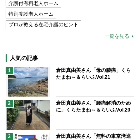
介護付有料老人ホーム
特別養護老人ホーム
プロが教える在宅介護のヒント
公的介護保険制度
介護食
一覧を見る
高木ブー
ケアマネジャー
猫が母になつきません
人気の記事
息子の遠距離介護サバイバル術
倉田真由美さん「母の膝痛」くら
1
たまね～＆らいふVol.21
兄がボケました
便利なサービス
予防法
倉田真由美さん「腰痛解消のため
2
に」くらたまね～＆らいふVol.20
倉田真由美さん「無料の東京湾巡
3