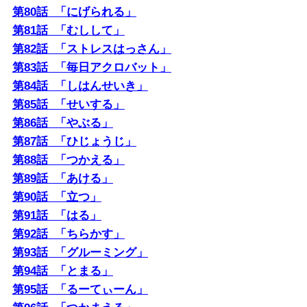
骨折してからというものハンズフリー松葉杖を筆頭
第80話 「にげられる」
に、骨にいいサプリメント、腰や膝のサポーター、入
第81話 「むしして」
浴用のギプスの防水カバー、足を上げて座ることがで
第82話 「ストレスはっさん」
きる椅子、低周波治療器などなど、様々なものを購
第83話 「毎日アクロバット」
入。最初の3週間はとにかく痛くて、少しでもはやく
第84話 「しはんせいき」
治したい、楽になりたい、という気持ちが私をネット
第85話 「せいする」
通販でポチりまくらせていたのです。結局使わなかっ
第86話 「やぶる」
たものもありましたが、
第87話 「ひじょうじ」
第88話 「つかえる」
第89話 「あける」
第90話 「立つ」
第91話 「はる」
第92話 「ちらかす」
第93話 「グルーミング」
第94話 「とまる」
第95話 「るーてぃーん」