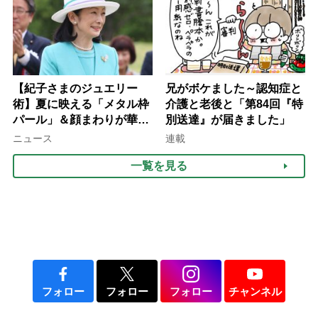
【紀子さまのジュエリー
兄がボケました～認知症と
術】夏に映える「メタル枠
介護と老後と「第84回『特
パール」＆顔まわりが華や
別送達』が届きました」
ぐ「揺れる一粒」の使い分
ニュース
連載
け方
一覧を見る
フォロー
フォロー
フォロー
チャンネル