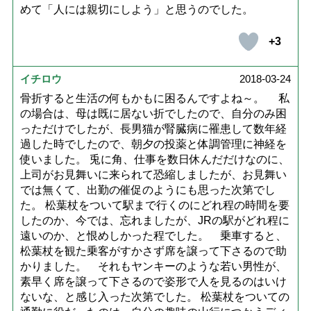
めて「人には親切にしよう」と思うのでした。
+3
イチロウ
2018-03-24
骨折すると生活の何もかもに困るんですよね～。 私
の場合は、母は既に居ない折でしたので、自分のみ困
っただけでしたが、長男猫が腎臓病に罹患して数年経
過した時でしたので、朝夕の投薬と体調管理に神経を
使いました。 兎に角、仕事を数日休んだだけなのに、
上司がお見舞いに来られて恐縮しましたが、お見舞い
では無くて、出勤の催促のようにも思った次第でし
た。 松葉杖をついて駅まで行くのにどれ程の時間を要
したのか、今では、忘れましたが、JRの駅がどれ程に
遠いのか、と恨めしかった程でした。 乗車すると、
松葉杖を観た乗客がすかさず席を譲って下さるので助
かりました。 それもヤンキーのような若い男性が、
素早く席を譲って下さるので姿形で人を見るのはいけ
ないな、と感じ入った次第でした。 松葉杖をついての