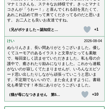
マナミコさんも、ステキなお姉様です。きっとマナミ
コさんが「うわー！」と喜んでくれる顔を見たくて、
あれこれ詰めて持って来てくださってるのだと思いま
す。 お二人とも良いお友達ですね。
+1
（兄がボケました～認知症と介
護と老後と「第84回『特別送
達』が届きました」）
けい
2026-08-04
ぬらりんさま、長い間ありがとうございました。優し
くてユーモアのあるイラストと文章がとっても素敵
で、毎回楽しく読ませていただきました。私も母の介
護中で、癒されたり励みになりました。これから連載
がないのが寂しくてたまりませんが、いろんなエピソ
ード思い出したりしながら頑張っていこうと思いま
す。不定期でもいいので、また会えますように。書籍
化も希望です！本当にありがとうございました。
+10
（猫が母になつきません 第500
話「ありがとう」【最終話】）