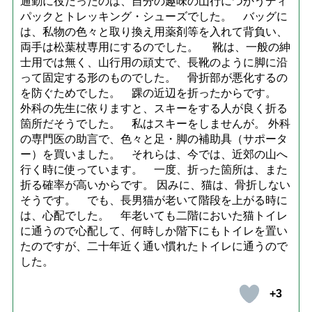
通勤に役だったのは、自分の趣味の山行につかうディ
パックとトレッキング・シューズでした。 バッグに
は、私物の色々と取り換え用薬剤等を入れて背負い、
両手は松葉杖専用にするのでした。 靴は、一般の紳
士用では無く、山行用の頑丈で、長靴のように脚に沿
って固定する形のものでした。 骨折部が悪化するの
を防ぐためでした。 踝の近辺を折ったからです。
外科の先生に依りますと、スキーをする人が良く折る
箇所だそうでした。 私はスキーをしませんが。 外科
の専門医の助言で、色々と足・脚の補助具（サポータ
ー）を買いました。 それらは、今では、近郊の山へ
行く時に使っています。 一度、折った箇所は、また
折る確率が高いからです。 因みに、猫は、骨折しない
そうです。 でも、長男猫が老いて階段を上がる時に
は、心配でした。 年老いても二階においた猫トイレ
に通うので心配して、何時しか階下にもトイレを置い
たのですが、二十年近く通い慣れたトイレに通うので
した。
+3