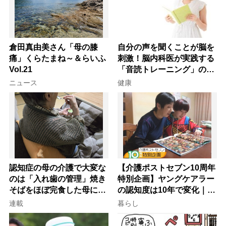
倉田真由美さん「母の膝
自分の声を聞くことが脳を
痛」くらたまね～＆らいふ
刺激！脳内科医が実践する
Vol.21
「音読トレーニング」の極
意
ニュース
健康
認知症の母の介護で大変な
【介護ポストセブン10周年
のは「入れ歯の管理」焼き
特別企画】ヤングケアラー
そばをほぼ完食した母に息
の認知度は10年で変化｜流
子が血の気が引いた理由
行語大賞にノミネート、法
連載
暮らし
律にも明記されたが果たし
て現在は？