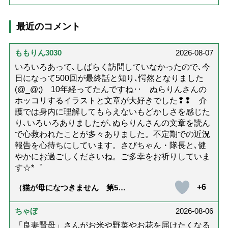
最近のコメント
ももりん3030
2026-08-07
いろいろあって､しばらく訪問していなかったので､今
日になって500回が最終話と知り､愕然となりました
(@_@;) 10年経ってたんですね･･ ぬらりんさんの
ホッコリするイラストと文章が大好きでした❢❢ 介
護では身内に理解してもらえないもどかしさを感じた
り､いろいろありましたが､ぬらりんさんの文章を読ん
で心救われたことが多々ありました。不定期での近況
報告を心待ちにしています。さびちゃん・隊長と､健
やかにお過ごしくださいね。ご多幸をお祈りしていま
す☆*゜
+6
（猫が母になつきません 第500
話「ありがとう」【最終話】）
ちゃぼ
2026-08-06
「良妻賢母」さんがお米や野菜やお花を届けたくなる