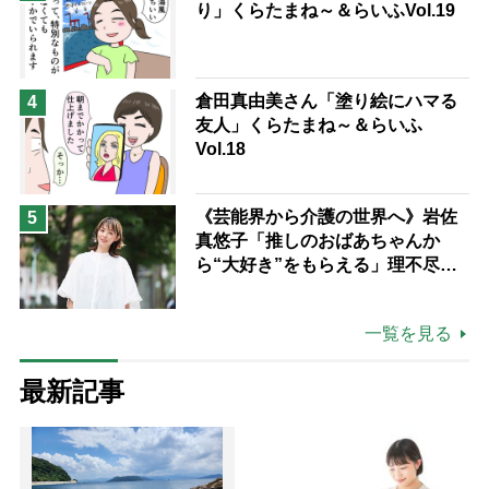
り」くらたまね～＆らいふVol.19
倉田真由美さん「塗り絵にハマる
4
友人」くらたまね～＆らいふ
Vol.18
《芸能界から介護の世界へ》岩佐
5
真悠子「推しのおばあちゃんか
ら“大好き”をもらえる」理不尽さ
も吹き飛ぶ“やりがい”、介護の現
場は「愛おしい」
一覧を見る
最新記事