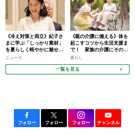
説】
《冷え対策と両立》紀子さ
《親の介護に備える》体を
まに学ぶ「しっかり素材」
起こすコツから生活支援ま
を夏らしく軽やかに魅せる
で！ 家族の介護にそのま
3つの着こなし法則
ま活かせる2つの資格
ニュース
暮らし
一覧を見る
フォロー
フォロー
フォロー
チャンネル