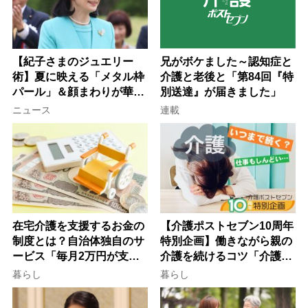
【紀子さまのジュエリー
兄がボケました～認知症と
術】夏に映える「メタル枠
介護と老後と「第84回『特
パール」＆顔まわりが華や
別送達』が届きました」
ぐ「揺れる一粒」の使い分
ニュース
連載
け方
在宅介護を支援するお金の
【介護ポストセブン10周年
制度とは？自治体独自のサ
特別企画】働きながら親の
ービス「毎月2万円が支給
介護を続けるコツ「介護は
される」ケースも【FP解
10年以上続くことも…3つ
暮らし
暮らし
説】
のフェーズに分けて考えて
みよう」【社会福祉士解