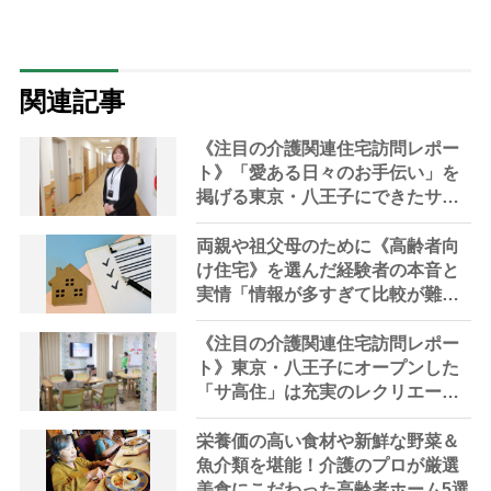
関連記事
《注目の介護関連住宅訪問レポー
ト》「愛ある日々のお手伝い」を
掲げる東京・八王子にできたサ高
住 看取りまで対応、家族から感
謝の声も
両親や祖父母のために《高齢者向
け住宅》を選んだ経験者の本音と
実情「情報が多すぎて比較が難し
い」調査レポート
《注目の介護関連住宅訪問レポー
ト》東京・八王子にオープンした
「サ高住」は充実のレクリエーシ
ョンと豊富な食事、月に一度「ス
シローの日」も
栄養価の高い食材や新鮮な野菜＆
魚介類を堪能！介護のプロが厳選
美食にこだわった高齢者ホーム5選