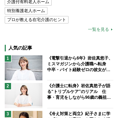
介護付有料老人ホーム
特別養護老人ホーム
プロが教える在宅介護のヒント
公的介護保険制度
介護食
一覧を見る
高木ブー
ケアマネジャー
猫が母になつきません
人気の記事
息子の遠距離介護サバイバル術
《電撃引退から6年》岩佐真悠子、
1
ミスマガジンから介護職へ転身
兄がボケました
便利なサービス
中卒・バイト経験ゼロの彼女が見
予防法
つけた“居場所”「社会の役に立ち
ながら自分らしくいられる」
《介護士に転身》岩佐真悠子が語
2
る“トリプルケア”のリアル 仕
事・育児をしながら96歳の義祖母
と同居して介護 プロだから言え
る「家での介護は“雑”でも気にし
《冷え対策と両立》紀子さまに学
3
ない」