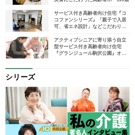
サービス付き高齢者向け住宅『コ
コファンシリーズ』「親子で入居
可、省エネ設計」などこだわりの3
拠点が新オープン＜愛知県名古屋
市・北海道札幌市＞
アクティブシニアに寄り添う自立
型サービス付き高齢者向け住宅
『グランジュール駒沢公園』オー
プン【東京都世田谷区】
シリーズ