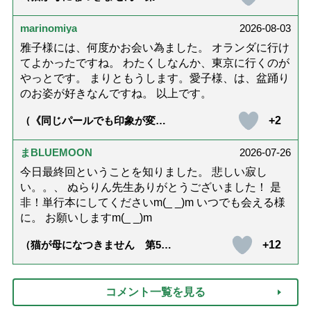
話「ありがとう」【最終話】）
marinomiya
2026-08-03
雅子様には、何度かお会い為ました。 オランダに行け
てよかったですね。 わたくしなんか、東京に行くのが
やっとです。 まりともうします。愛子様、は、盆踊り
のお姿が好きなんですね。 以上です。
+2
（《同じパールでも印象が変
化》皇后雅子さまに学ぶ「大人
の夏ネックレス」上品＆涼しげ
に見せる4つの法則）
まBLUEMOON
2026-07-26
今日最終回ということを知りました。 悲しい寂し
い。。、 ぬらりん先生ありがとうございました！ 是
非！単行本にしてくださいm(_ _)m いつでも会える様
に。 お願いしますm(_ _)m
+12
（猫が母になつきません 第500
話「ありがとう」【最終話】）
コメント一覧を見る