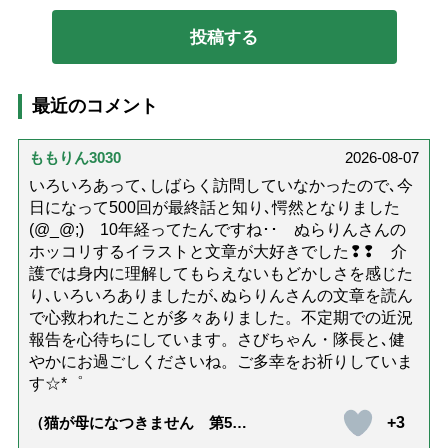
最近のコメント
ももりん3030
2026-08-07
いろいろあって､しばらく訪問していなかったので､今
日になって500回が最終話と知り､愕然となりました
(@_@;) 10年経ってたんですね･･ ぬらりんさんの
ホッコリするイラストと文章が大好きでした❢❢ 介
護では身内に理解してもらえないもどかしさを感じた
り､いろいろありましたが､ぬらりんさんの文章を読ん
で心救われたことが多々ありました。不定期での近況
報告を心待ちにしています。さびちゃん・隊長と､健
やかにお過ごしくださいね。ご多幸をお祈りしていま
す☆*゜
+3
（猫が母になつきません 第500
話「ありがとう」【最終話】）