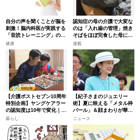
自分の声を聞くことが脳を
認知症の母の介護で大変な
刺激！脳内科医が実践する
のは「入れ歯の管理」焼き
「音読トレーニング」の極
そばをほぼ完食した母に息
意
子が血の気が引いた理由
健康
連載
【介護ポストセブン10周年
【紀子さまのジュエリー
特別企画】ヤングケアラー
術】夏に映える「メタル枠
の認知度は10年で変化｜流
パール」＆顔まわりが華や
行語大賞にノミネート、法
ぐ「揺れる一粒」の使い分
暮らし
ニュース
律にも明記されたが果たし
け方
て現在は？