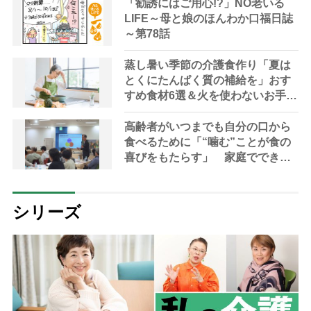
「勧誘にはご用心!?」NO老いる
LIFE～母と娘のほんわか口福日誌
～第78話
蒸し暑い季節の介護食作り「夏は
とくにたんぱく質の補給を」おす
すめ食材6選＆火を使わないお手軽
レシピ3選【管理栄養士提案】
高齢者がいつまでも自分の口から
食べるために「“噛む”ことが食の
喜びをもたらす」 家庭でできる
持続可能な食支援を専門家が指南
シリーズ