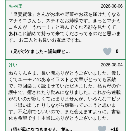
ちゃぼ
2026-08-06
「良妻賢母」さんがお米や野菜やお花を届けたくなる
マナミコさんも、ステキなお姉様です。きっとマナミ
コさんが「うわー！」と喜んでくれる顔を見たくて、
あれこれ詰めて持って来てくださってるのだと思いま
す。 お二人とも良いお友達ですね。
0
（兄がボケました～認知症と介
護と老後と「第84回『特別送
達』が届きました」）
けい
2026-08-04
ぬらりんさま、長い間ありがとうございました。優し
くてユーモアのあるイラストと文章がとっても素敵
で、毎回楽しく読ませていただきました。私も母の介
護中で、癒されたり励みになりました。これから連載
がないのが寂しくてたまりませんが、いろんなエピソ
ード思い出したりしながら頑張っていこうと思いま
す。不定期でもいいので、また会えますように。書籍
化も希望です！本当にありがとうございました。
+10
（猫が母になつきません 第500