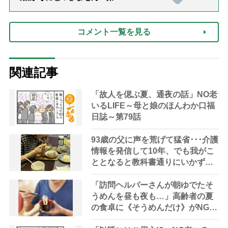
話「ありがとう」【最終話】）
コメント一覧を見る
関連記事
「故人を偲ぶ夏、通夜の話」NO老
いるLIFE～母と娘のほんわか口福
日誌～第79話
93歳の父に声を荒げて猛省･･･介護
情報を発信して10年、でも我がこ
ととなると教科書通りにいかずに
ため息「感情と理性の狭間で右往
左往する現実」
「訪問ヘルパーさんが朝ゆでたそ
うめんを昼も夜も…」高齢者の夏
の食卓に《そうめんだけ》がNGな
理由とは？【管理栄養士が解説】