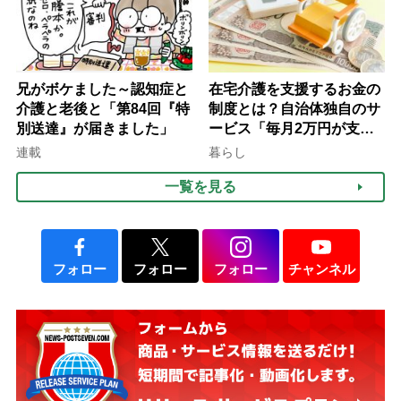
兄がボケました～認知症と
在宅介護を支援するお金の
介護と老後と「第84回『特
制度とは？自治体独自のサ
別送達』が届きました」
ービス「毎月2万円が支給
される」ケースも【FP解
連載
暮らし
説】
一覧を見る
フォロー
フォロー
フォロー
チャンネル