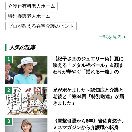
介護付有料老人ホーム
特別養護老人ホーム
プロが教える在宅介護のヒント
公的介護保険制度
介護食
一覧を見る
高木ブー
ケアマネジャー
人気の記事
猫が母になつきません
【紀子さまのジュエリー術】夏に
1
映える「メタル枠パール」＆顔ま
息子の遠距離介護サバイバル術
わりが華やぐ「揺れる一粒」の使
兄がボケました
便利なサービス
い分け方
予防法
兄がボケました～認知症と介護と
2
老後と「第84回『特別送達』が届
きました」
《電撃引退から6年》岩佐真悠子、
3
ミスマガジンから介護職へ転身