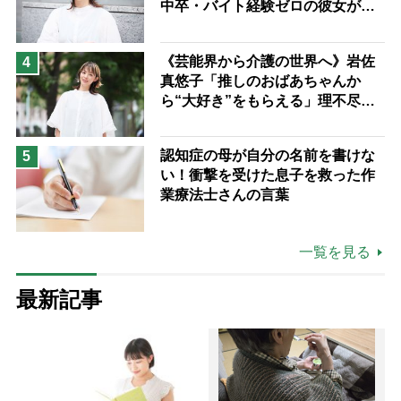
中卒・バイト経験ゼロの彼女が見
つけた“居場所”「社会の役に立ち
ながら自分らしくいられる」
《芸能界から介護の世界へ》岩佐
4
真悠子「推しのおばあちゃんか
ら“大好き”をもらえる」理不尽さ
も吹き飛ぶ“やりがい”、介護の現
場は「愛おしい」
認知症の母が自分の名前を書けな
5
い！衝撃を受けた息子を救った作
業療法士さんの言葉
一覧を見る
最新記事