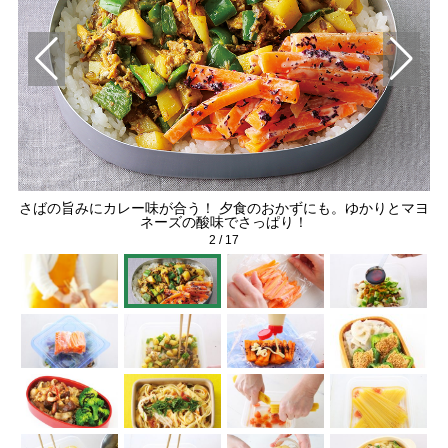
さばの旨みにカレー味が合う！ 夕食のおかずにも。ゆかりとマヨ
ネーズの酸味でさっぱり！
2
/
17