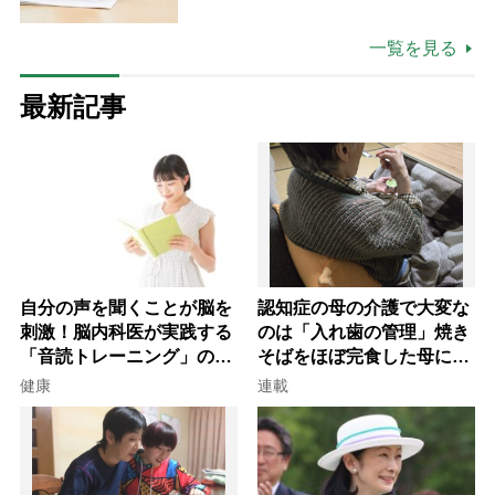
一覧を見る
最新記事
自分の声を聞くことが脳を
認知症の母の介護で大変な
刺激！脳内科医が実践する
のは「入れ歯の管理」焼き
「音読トレーニング」の極
そばをほぼ完食した母に息
意
子が血の気が引いた理由
健康
連載