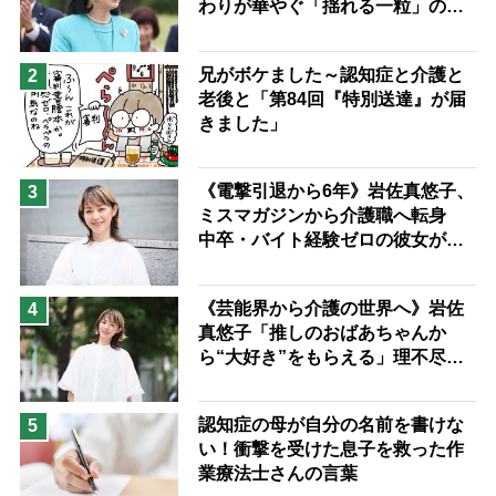
わりが華やぐ「揺れる一粒」の使
予防法
い分け方
兄がボケました～認知症と介護と
2
老後と「第84回『特別送達』が届
きました」
《電撃引退から6年》岩佐真悠子、
3
ミスマガジンから介護職へ転身
中卒・バイト経験ゼロの彼女が見
つけた“居場所”「社会の役に立ち
ながら自分らしくいられる」
《芸能界から介護の世界へ》岩佐
4
真悠子「推しのおばあちゃんか
ら“大好き”をもらえる」理不尽さ
も吹き飛ぶ“やりがい”、介護の現
場は「愛おしい」
認知症の母が自分の名前を書けな
5
い！衝撃を受けた息子を救った作
業療法士さんの言葉