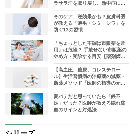
ラサラ汗を取り戻し、熱中症に負
けない体へ
そのケア、逆効果かも？皮膚科医
が教える「薄毛・シミ・シワ」を
防ぐ13の習慣
「ちょっとした不調は市販薬を常
用」は危険？ 手放せない市販薬の
やめ方・受診する目安【薬剤師解
説】
【高血圧、糖尿、コレステロー
ル】生活習慣病の治療薬の減薬・
断薬メソッド「医師の指導の元、
段階的に」【医師解説】
夏バテだと思っていたら「鉄不
足」だった？医師が教える隠れ貧
血のサインと対処法
シリーズ