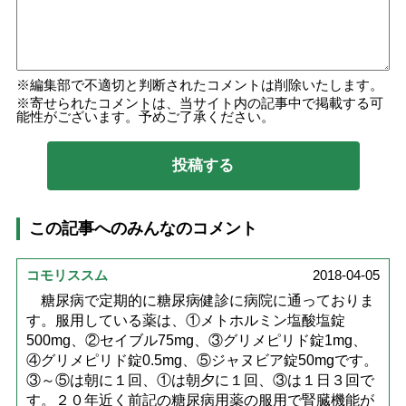
編集部で不適切と判断されたコメントは削除いたします。
寄せられたコメントは、当サイト内の記事中で掲載する可
能性がございます。予めご了承ください。
この記事へのみんなのコメント
コモリススム
2018-04-05
糖尿病で定期的に糖尿病健診に病院に通っておりま
す。服用している薬は、①メトホルミン塩酸塩錠
500mg、②セイブル75mg、③グリメピリド錠1mg、
④グリメピリド錠0.5mg、⑤ジャヌビア錠50mgです。
③～⑤は朝に１回、①は朝夕に１回、③は１日３回で
す。２０年近く前記の糖尿病用薬の服用で腎臓機能が