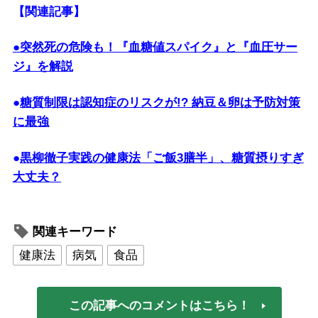
【関連記事】
●突然死の危険も！『血糖値スパイク』と『血圧サー
ジ』を解説
●
糖質制限は認知症のリスクが!? 納豆＆卵は予防対策
に最強
●
黒柳徹子実践の健康法「ご飯3膳半」、糖質摂りすぎ
大丈夫？
関連キーワード
健康法
病気
食品
この記事へのコメントはこちら！