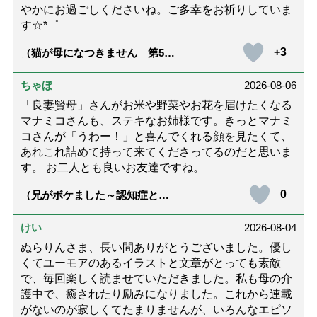
やかにお過ごしくださいね。ご多幸をお祈りしていま
す☆*゜
+3
（猫が母になつきません 第500
話「ありがとう」【最終話】）
ちゃぼ
2026-08-06
「良妻賢母」さんがお米や野菜やお花を届けたくなる
マナミコさんも、ステキなお姉様です。きっとマナミ
コさんが「うわー！」と喜んでくれる顔を見たくて、
あれこれ詰めて持って来てくださってるのだと思いま
す。 お二人とも良いお友達ですね。
0
（兄がボケました～認知症と介
護と老後と「第84回『特別送
達』が届きました」）
けい
2026-08-04
ぬらりんさま、長い間ありがとうございました。優し
くてユーモアのあるイラストと文章がとっても素敵
で、毎回楽しく読ませていただきました。私も母の介
護中で、癒されたり励みになりました。これから連載
がないのが寂しくてたまりませんが、いろんなエピソ