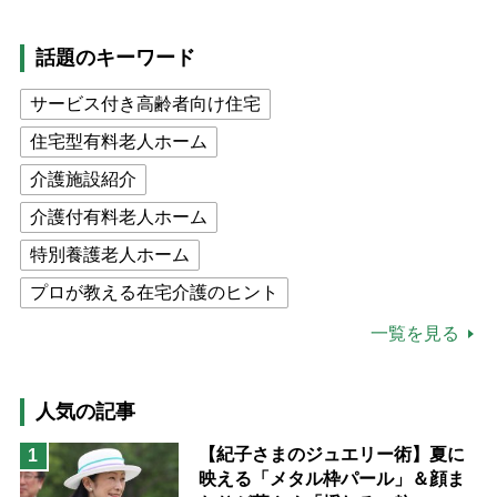
話題のキーワード
サービス付き高齢者向け住宅
住宅型有料老人ホーム
介護施設紹介
介護付有料老人ホーム
特別養護老人ホーム
プロが教える在宅介護のヒント
公的介護保険制度
介護食
一覧を見る
高木ブー
ケアマネジャー
猫が母になつきません
人気の記事
息子の遠距離介護サバイバル術
【紀子さまのジュエリー術】夏に
1
映える「メタル枠パール」＆顔ま
兄がボケました
便利なサービス