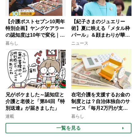
【介護ポストセブン10周年
【紀子さまのジュエリー
特別企画】ヤングケアラー
術】夏に映える「メタル枠
の認知度は10年で変化｜流
パール」＆顔まわりが華や
行語大賞にノミネート、法
ぐ「揺れる一粒」の使い分
暮らし
ニュース
律にも明記されたが果たし
け方
て現在は？
兄がボケました～認知症と
在宅介護を支援するお金の
介護と老後と「第84回『特
制度とは？自治体独自のサ
別送達』が届きました」
ービス「毎月2万円が支給
される」ケースも【FP解
連載
暮らし
説】
一覧を見る