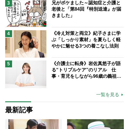
兄がボケました～認知症と介護と
3
老後と「第84回『特別送達』が届
きました」
《冷え対策と両立》紀子さまに学
4
ぶ「しっかり素材」を夏らしく軽
やかに魅せる3つの着こなし法則
《介護士に転身》岩佐真悠子が語
5
る“トリプルケア”のリアル 仕
事・育児をしながら96歳の義祖母
と同居して介護 プロだから言え
る「家での介護は“雑”でも気にし
一覧を見る
ない」
最新記事