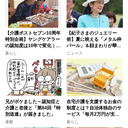
【介護ポストセブン10周年
【紀子さまのジュエリー
特別企画】ヤングケアラー
術】夏に映える「メタル枠
の認知度は10年で変化｜流
パール」＆顔まわりが華や
行語大賞にノミネート、法
ぐ「揺れる一粒」の使い分
暮らし
ニュース
律にも明記されたが果たし
け方
て現在は？
兄がボケました～認知症と
在宅介護を支援するお金の
介護と老後と「第84回『特
制度とは？自治体独自のサ
別送達』が届きました」
ービス「毎月2万円が支給
される」ケースも【FP解
連載
暮らし
説】