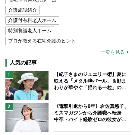
介護施設紹介
介護付有料老人ホーム
特別養護老人ホーム
プロが教える在宅介護のヒント
公的介護保険制度
介護食
一覧を見る
高木ブー
ケアマネジャー
人気の記事
猫が母になつきません
【紀子さまのジュエリー術】夏に
1
映える「メタル枠パール」＆顔ま
息子の遠距離介護サバイバル術
わりが華やぐ「揺れる一粒」の使
兄がボケました
便利なサービス
い分け方
予防法
《電撃引退から6年》岩佐真悠子、
2
ミスマガジンから介護職へ転身
中卒・バイト経験ゼロの彼女が見
つけた“居場所”「社会の役に立ち
ながら自分らしくいられる」