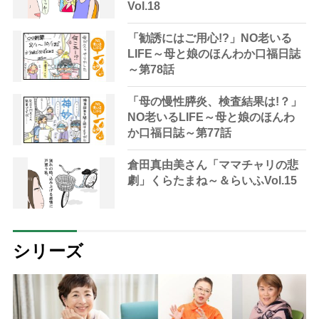
Vol.18
「勧誘にはご用心!?」NO老いる
LIFE～母と娘のほんわか口福日誌
～第78話
「母の慢性膵炎、検査結果は!？」
NO老いるLIFE～母と娘のほんわ
か口福日誌～第77話
倉田真由美さん「ママチャリの悲
劇」くらたまね～＆らいふVol.15
シリーズ