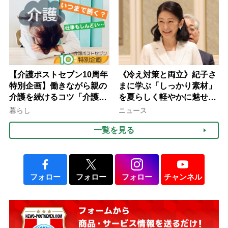
【介護ポストセブン10周年
《冷え対策と両立》紀子さ
特別企画】働きながら親の
まに学ぶ「しっかり素材」
介護を続けるコツ「介護は
を夏らしく軽やかに魅せる
10年以上続くことも…3つ
3つの着こなし法則
暮らし
ニュース
のフェーズに分けて考えて
一覧を見る
みよう」【社会福祉士解
説】
フォロー
フォロー
フォロー
チャンネル