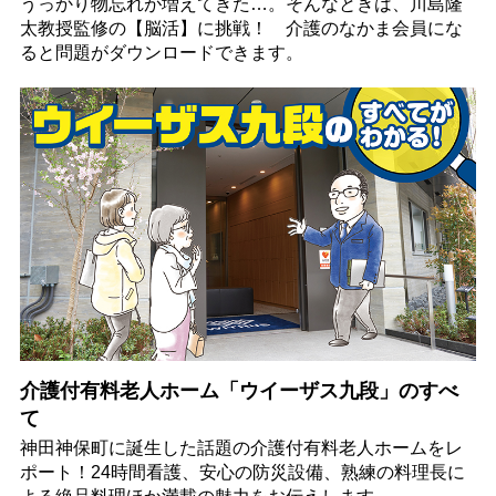
うっかり物忘れが増えてきた…。そんなときは、川島隆
太教授監修の【脳活】に挑戦！ 介護のなかま会員にな
ると問題がダウンロードできます。
介護付有料老人ホーム「ウイーザス九段」のすべ
て
神田神保町に誕生した話題の介護付有料老人ホームをレ
ポート！24時間看護、安心の防災設備、熟練の料理長に