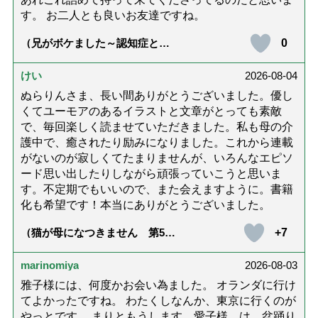
す。 お二人とも良いお友達ですね。
0
（兄がボケました～認知症と介
護と老後と「第84回『特別送
達』が届きました」）
けい
2026-08-04
ぬらりんさま、長い間ありがとうございました。優し
くてユーモアのあるイラストと文章がとっても素敵
で、毎回楽しく読ませていただきました。私も母の介
護中で、癒されたり励みになりました。これから連載
がないのが寂しくてたまりませんが、いろんなエピソ
ード思い出したりしながら頑張っていこうと思いま
す。不定期でもいいので、また会えますように。書籍
化も希望です！本当にありがとうございました。
+7
（猫が母になつきません 第500
話「ありがとう」【最終話】）
marinomiya
2026-08-03
雅子様には、何度かお会い為ました。 オランダに行け
てよかったですね。 わたくしなんか、東京に行くのが
やっとです。 まりともうします。愛子様、は、盆踊り