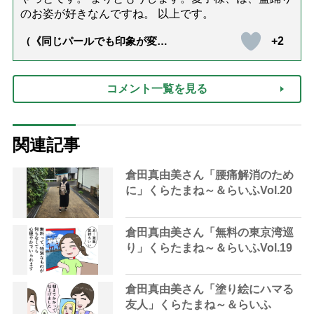
のお姿が好きなんですね。 以上です。
+2
（《同じパールでも印象が変
化》皇后雅子さまに学ぶ「大人
の夏ネックレス」上品＆涼しげ
に見せる4つの法則）
コメント一覧を見る
関連記事
倉田真由美さん「腰痛解消のため
に」くらたまね～＆らいふVol.20
倉田真由美さん「無料の東京湾巡
り」くらたまね～＆らいふVol.19
倉田真由美さん「塗り絵にハマる
友人」くらたまね～＆らいふ