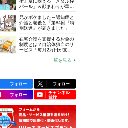
て現在は？
術】夏に映える「メタル枠
パール」＆顔まわりが華や
ぐ「揺れる一粒」の使い分
け方
兄がボケました～認知症と
介護と老後と「第84回『特
別送達』が届きました」
在宅介護を支援するお金の
制度とは？自治体独自のサ
ービス「毎月2万円が支給
される」ケースも【FP解
一覧を見る
説】
フォロー
フォロー
チャンネル
フォロー
登録