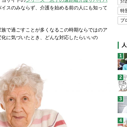
。当サイトの
シリーズ「息子の遠距離介護サバイバ
介
バイスのみならず、介護を始める前の人にも知って
特
プ
族で過ごすことが多くなるこの時期ならではのア
公
変化に気づいたとき、どんな対応したらいいの
高
人
猫
1
息
兄
2
予
3
4