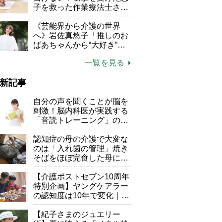
る」
子を救った作業療法士さん
の言葉
《芸能界から介護の世界
へ》岩佐真悠子「推しのお
ばあちゃんから“大好き”を
もらえる」理不尽さも吹き
一覧を見る
飛ぶ“やりがい”、介護の現
場は「愛おしい」
新記事
自分の声を聞くことが脳を
刺激！脳内科医が実践する
「音読トレーニング」の極
意
認知症の母の介護で大変な
のは「入れ歯の管理」焼き
そばをほぼ完食した母に息
子が血の気が引いた理由
【介護ポストセブン10周年
特別企画】ヤングケアラー
の認知度は10年で変化｜流
行語大賞にノミネート、法
律にも明記されたが果たし
【紀子さまのジュエリー