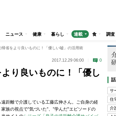
ニュース
健康
暮らし
連載
食
調査
の帰省をより良いものに！「優しい嘘」の活用術
2017.12.29 06:00
0
をより良いものに！「優し
話
サ
住
遠距離で介護している工藤広伸さん。ご自身の経
介
家族の視点で”気づいた”、”学んだ”エピソードの