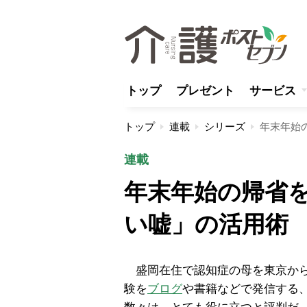
トップ
プレゼント
サービス
トップ
連載
シリーズ
年末年始
連載
年末年始の帰省
い嘘」の活用術
盛岡在住で認知症の母を東京から
験を
ブログ
や書籍などで発信する、