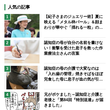
猫が母になつきません
人気の記事
息子の遠距離介護サバイバル術
【紀子さまのジュエリー術】夏に
1
映える「メタル枠パール」＆顔ま
兄がボケました
便利なサービス
わりが華やぐ「揺れる一粒」の使
予防法
い分け方
認知症の母が自分の名前を書けな
2
い！衝撃を受けた息子を救った作
業療法士さんの言葉
認知症の母の介護で大変なのは
3
「入れ歯の管理」焼きそばをほぼ
完食した母に息子が血の気が引い
た理由
兄がボケました～認知症と介護と
4
老後と「第84回『特別送達』が届
きました」