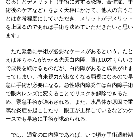
なる）とデメリット（手術に対する恐怖、合併症、手
術後のケアなど）をよく天秤にかけて、他人の言うこ
とは参考程度にしていただき、メリットがデメリット
を上回るのであれば手術を決めていただきたいと思い
ます」
ただ緊急に手術が必要なケースがあるという。たと
えば赤ちゃんがかかる先天白内障。眼は10才くらいま
で成長を続けるものだが、白内障があると成長が止ま
ってしまい、将来視力が出なくなる弱視になるので早
急に手術が必要になる。急性緑内障発作は白内障手術
で眼内レンズに変えることでリスクを解除できるた
め、緊急手術が適応される。また、水晶体が原因で重
篤な炎症を起こしたり、眼圧が上昇しているなどのケ
ースでも早急に手術が求められる。
では、通常の白内障であれば、いつ頃が手術適齢期