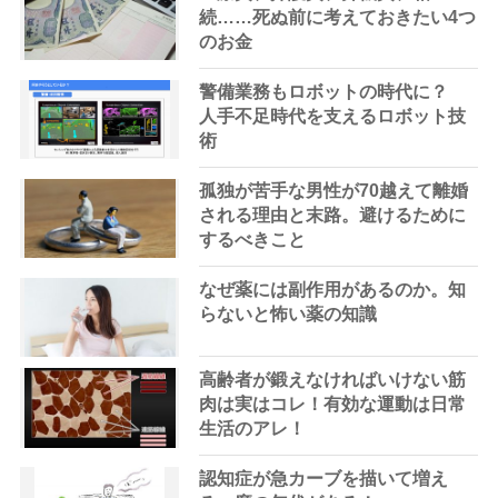
続……死ぬ前に考えておきたい4つ
のお金
警備業務もロボットの時代に？
人手不足時代を支えるロボット技
術
孤独が苦手な男性が70越えて離婚
される理由と末路。避けるために
するべきこと
なぜ薬には副作用があるのか。知
らないと怖い薬の知識
高齢者が鍛えなければいけない筋
肉は実はコレ！有効な運動は日常
生活のアレ！
認知症が急カーブを描いて増え