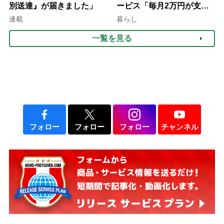
別送達』が届きました」
ービス「毎月2万円が支給
される」ケースも【FP解
連載
暮らし
説】
一覧を見る
フォロー
フォロー
フォロー
チャンネル