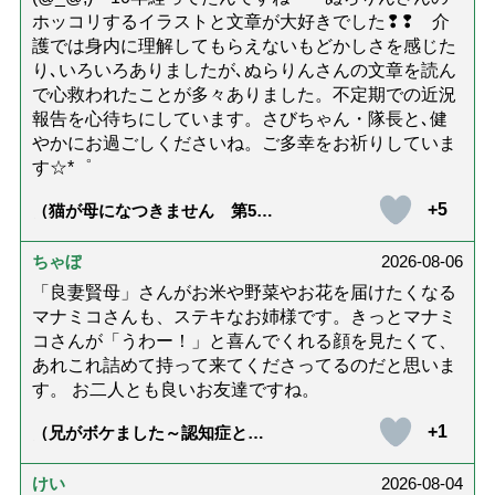
ホッコリするイラストと文章が大好きでした❢❢ 介
護では身内に理解してもらえないもどかしさを感じた
り､いろいろありましたが､ぬらりんさんの文章を読ん
で心救われたことが多々ありました。不定期での近況
報告を心待ちにしています。さびちゃん・隊長と､健
やかにお過ごしくださいね。ご多幸をお祈りしていま
す☆*゜
+5
（猫が母になつきません 第500
話「ありがとう」【最終話】）
ちゃぼ
2026-08-06
「良妻賢母」さんがお米や野菜やお花を届けたくなる
マナミコさんも、ステキなお姉様です。きっとマナミ
コさんが「うわー！」と喜んでくれる顔を見たくて、
あれこれ詰めて持って来てくださってるのだと思いま
す。 お二人とも良いお友達ですね。
+1
（兄がボケました～認知症と介
護と老後と「第84回『特別送
達』が届きました」）
けい
2026-08-04