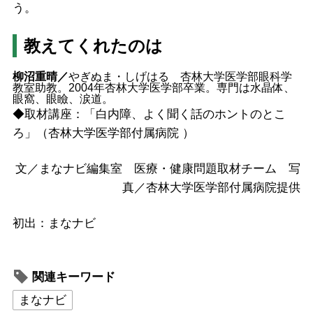
う。
教えてくれたのは
柳沼重晴／
やぎぬま・しげはる 杏林大学医学部眼科学
教室助教。2004年杏林大学医学部卒業。専門は水晶体、
眼窩、眼瞼、涙道。
◆取材講座：「白内障、よく聞く話のホントのとこ
ろ」（杏林大学医学部付属病院 ）
文／まなナビ編集室 医療・健康問題取材チーム 写
真／杏林大学医学部付属病院提供
初出：まなナビ
関連キーワード
まなナビ