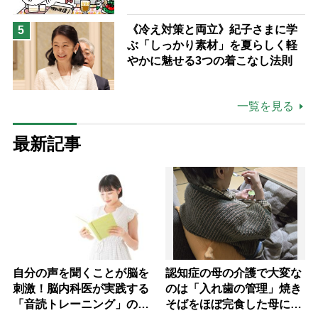
《冷え対策と両立》紀子さまに学
5
ぶ「しっかり素材」を夏らしく軽
やかに魅せる3つの着こなし法則
一覧を見る
最新記事
自分の声を聞くことが脳を
認知症の母の介護で大変な
刺激！脳内科医が実践する
のは「入れ歯の管理」焼き
「音読トレーニング」の極
そばをほぼ完食した母に息