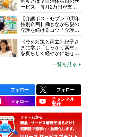
制度とは？自治体独自のサ
ービス「毎月2万円が支給
される」ケースも【FP解
説】
【介護ポストセブン10周年
特別企画】働きながら親の
介護を続けるコツ「介護は
10年以上続くことも…3つ
のフェーズに分けて考えて
《冷え対策と両立》紀子さ
みよう」【社会福祉士解
まに学ぶ「しっかり素材」
説】
を夏らしく軽やかに魅せる
3つの着こなし法則
一覧を見る
フォロー
フォロー
チャンネル
フォロー
登録