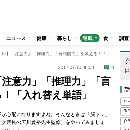
ニュース
健康
暮らし
連載
食
調査
【週刊脳トレ】「注意力」「推理力」「言語能力」を鍛える！「入れ替え単語」
2017.07.10 06:00
0
「注意力」「推理力」「言
話
る！「入れ替え単語」
サ
住
が心配になりますよね。そんなときは「脳トレ」
介
ック院長の広川慶裕先生監修）をやってみましょ