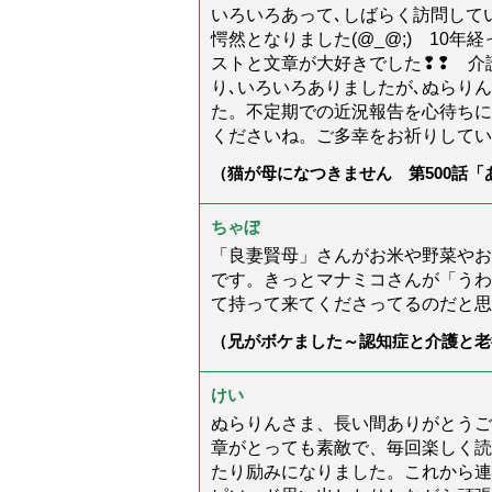
いろいろあって､しばらく訪問してい
愕然となりました(@_@;) 10
ストと文章が大好きでした❢❢ 介
り､いろいろありましたが､ぬらり
た。不定期での近況報告を心待ちに
くださいね。ご多幸をお祈りしてい
（猫が母になつきません 第500話
ちゃぼ
「良妻賢母」さんがお米や野菜やお
です。きっとマナミコさんが「うわ
て持って来てくださってるのだと思
（兄がボケました～認知症と介護と老
た」）
けい
ぬらりんさま、長い間ありがとうご
章がとっても素敵で、毎回楽しく読
たり励みになりました。これから連