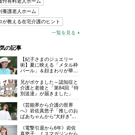
護付有料老人ホーム
別養護老人ホーム
ロが教える在宅介護のヒント
的介護保険制度
介護食
一覧を見る
木ブー
ケアマネジャー
気の記事
が母になつきません
【紀子さまのジュエリー
子の遠距離介護サバイバル術
術】夏に映える「メタル枠
パール」＆顔まわりが華や
がボケました
便利なサービス
ぐ「揺れる一粒」の使い分
け方
兄がボケました～認知症と
防法
介護と老後と「第84回『特
別送達』が届きました」
《芸能界から介護の世界
へ》岩佐真悠子「推しのお
ばあちゃんから“大好き”を
もらえる」理不尽さも吹き
飛ぶ“やりがい”、介護の現
《電撃引退から6年》岩佐
場は「愛おしい」
真悠子、ミスマガジンから