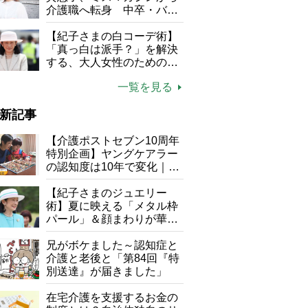
介護職へ転身 中卒・バイ
ト経験ゼロの彼女が見つけ
た“居場所”「社会の役に立
【紀子さまの白コーデ術】
ちながら自分らしくいられ
「真っ白は派手？」を解決
る」
する、大人女性のための上
品夏スタイル4つのコツ
一覧を見る
新記事
【介護ポストセブン10周年
特別企画】ヤングケアラー
の認知度は10年で変化｜流
行語大賞にノミネート、法
律にも明記されたが果たし
【紀子さまのジュエリー
て現在は？
術】夏に映える「メタル枠
パール」＆顔まわりが華や
ぐ「揺れる一粒」の使い分
け方
兄がボケました～認知症と
介護と老後と「第84回『特
別送達』が届きました」
在宅介護を支援するお金の