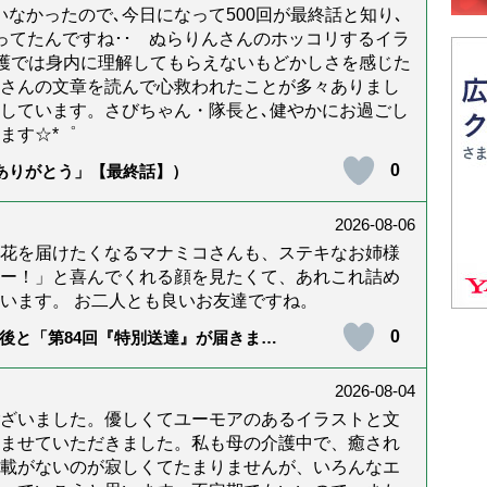
なかったので､今日になって500回が最終話と知り､
年経ってたんですね･･ ぬらりんさんのホッコリするイラ
護では身内に理解してもらえないもどかしさを感じた
んさんの文章を読んで心救われたことが多々ありまし
しています。さびちゃん・隊長と､健やかにお過ごし
ます☆*゜
0
「ありがとう」【最終話】）
2026-08-06
花を届けたくなるマナミコさんも、ステキなお姉様
ー！」と喜んでくれる顔を見たくて、あれこれ詰め
います。 お二人とも良いお友達ですね。
0
後と「第84回『特別送達』が届きまし
2026-08-04
ざいました。優しくてユーモアのあるイラストと文
ませていただきました。私も母の介護中で、癒され
載がないのが寂しくてたまりませんが、いろんなエ