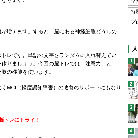
になります。
介
特
プ
が増えます。すると、脳にある神経細胞どうしの
公
高
人
猫
トレです。単語の文字をランダムに入れ替えてい
1
を作りましょう。今回の脳トレでは「注意力」と
息
た脳の機能を使います。
兄
2
予
くMCI（軽度認知障害）の改善のサポートにもなり
3
脳トレにトライ！
4