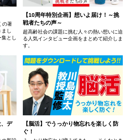
【10周年特別企画】想いよ届け！～挑
戦者たちの声～
くの著
きまし
超高齢社会の課題に挑む人々の熱い想いに迫
ー集とし
る人気インタビュー企画をまとめて紹介しま
す。
設、デ
【脳活】でうっかり物忘れを楽しく防
ぐ！