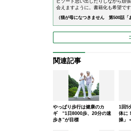
ピソード思い出したりしながら頑張
会えますように。書籍化も希望です
（猫が母になつきません 第500話
関連記事
やっぱり歩行は健康のカ
1回5
ギ “1日8000歩、20分の速
体に
歩き”が目標
操」