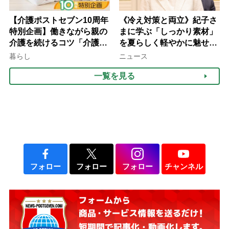
【介護ポストセブン10周年
《冷え対策と両立》紀子さ
特別企画】働きながら親の
まに学ぶ「しっかり素材」
介護を続けるコツ「介護は
を夏らしく軽やかに魅せる
10年以上続くことも…3つ
3つの着こなし法則
暮らし
ニュース
のフェーズに分けて考えて
一覧を見る
みよう」【社会福祉士解
説】
フォロー
フォロー
フォロー
チャンネル