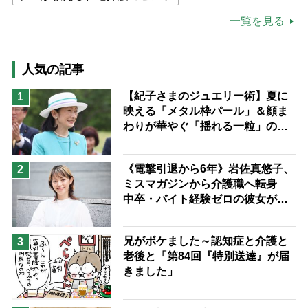
公的介護保険制度
介護食
一覧を見る
高木ブー
ケアマネジャー
猫が母になつきません
人気の記事
息子の遠距離介護サバイバル術
【紀子さまのジュエリー術】夏に
1
映える「メタル枠パール」＆顔ま
兄がボケました
便利なサービス
わりが華やぐ「揺れる一粒」の使
予防法
い分け方
《電撃引退から6年》岩佐真悠子、
2
ミスマガジンから介護職へ転身
中卒・バイト経験ゼロの彼女が見
つけた“居場所”「社会の役に立ち
ながら自分らしくいられる」
兄がボケました～認知症と介護と
3
老後と「第84回『特別送達』が届
きました」