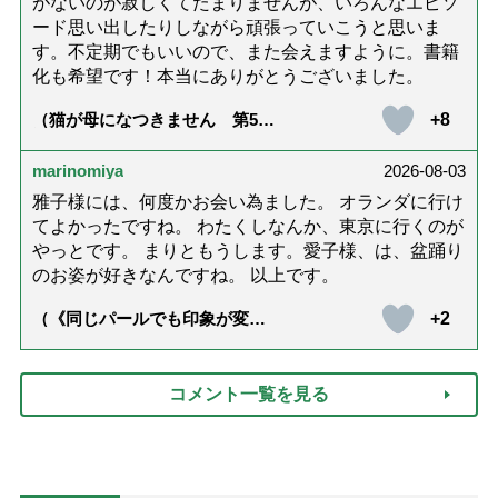
がないのが寂しくてたまりませんが、いろんなエピソ
ード思い出したりしながら頑張っていこうと思いま
す。不定期でもいいので、また会えますように。書籍
化も希望です！本当にありがとうございました。
+8
（猫が母になつきません 第500
話「ありがとう」【最終話】）
marinomiya
2026-08-03
雅子様には、何度かお会い為ました。 オランダに行け
てよかったですね。 わたくしなんか、東京に行くのが
やっとです。 まりともうします。愛子様、は、盆踊り
のお姿が好きなんですね。 以上です。
+2
（《同じパールでも印象が変
化》皇后雅子さまに学ぶ「大人
の夏ネックレス」上品＆涼しげ
に見せる4つの法則）
コメント一覧を見る