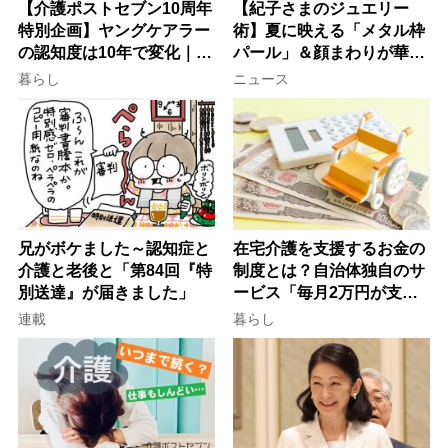
【介護ポストセブン10周年
【紀子さまのジュエリー
特別企画】ヤングケアラー
術】夏に映える「メタル枠
の認知度は10年で変化｜流
パール」＆顔まわりが華や
行語大賞にノミネート、法
ぐ「揺れる一粒」の使い分
暮らし
ニュース
律にも明記されたが果たし
け方
て現在は？
兄がボケました～認知症と
在宅介護を支援するお金の
介護と老後と「第84回『特
制度とは？自治体独自のサ
別送達』が届きました」
ービス「毎月2万円が支給
される」ケースも【FP解
連載
暮らし
説】