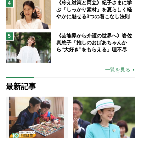
《冷え対策と両立》紀子さまに学
4
ぶ「しっかり素材」を夏らしく軽
やかに魅せる3つの着こなし法則
《芸能界から介護の世界へ》岩佐
5
真悠子「推しのおばあちゃんか
ら“大好き”をもらえる」理不尽さ
も吹き飛ぶ“やりがい”、介護の現
場は「愛おしい」
一覧を見る
最新記事