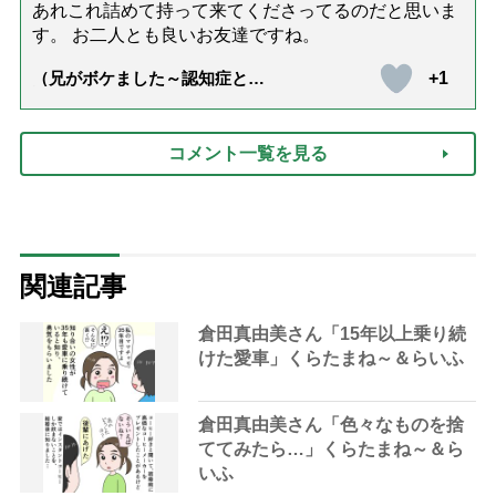
あれこれ詰めて持って来てくださってるのだと思いま
す。 お二人とも良いお友達ですね。
+1
（兄がボケました～認知症と介
護と老後と「第84回『特別送
達』が届きました」）
コメント一覧を見る
関連記事
倉田真由美さん「15年以上乗り続
けた愛車」くらたまね～＆らいふ
倉田真由美さん「色々なものを捨
ててみたら…」くらたまね～＆ら
いふ