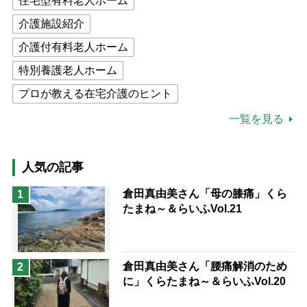
住宅型有料老人ホーム
介護施設紹介
介護付有料老人ホーム
特別養護老人ホーム
プロが教える在宅介護のヒント
公的介護保険制度
介護食
一覧を見る
高木ブー
ケアマネジャー
猫が母になつきません
人気の記事
息子の遠距離介護サバイバル術
倉田真由美さん「母の膝痛」くら
1
たまね～＆らいふVol.21
兄がボケました
便利なサービス
予防法
倉田真由美さん「腰痛解消のため
2
に」くらたまね～＆らいふVol.20