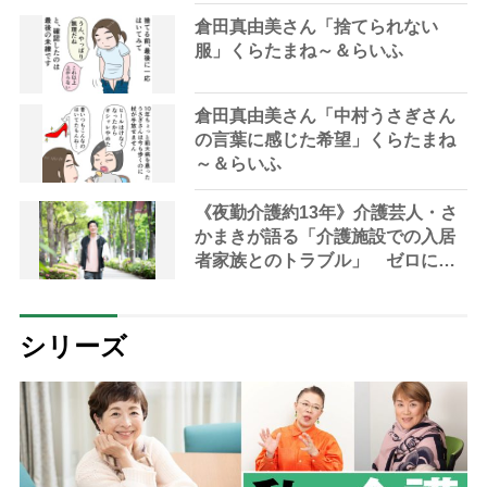
倉田真由美さん「捨てられない
服」くらたまね～＆らいふ
倉田真由美さん「中村うさぎさん
の言葉に感じた希望」くらたまね
～＆らいふ
《夜勤介護約13年》介護芸人・さ
かまきが語る「介護施設での入居
者家族とのトラブル」 ゼロには
できない「転倒事故」へのクレー
ムに現場は疲弊
シリーズ