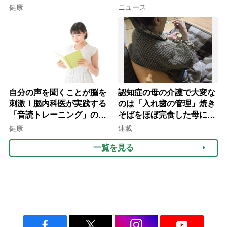
を元気にする音読の習慣」
健康
ニュース
自分の声を聞くことが脳を
認知症の母の介護で大変な
刺激！脳内科医が実践する
のは「入れ歯の管理」焼き
「音読トレーニング」の極
そばをほぼ完食した母に息
意
子が血の気が引いた理由
健康
連載
一覧を見る