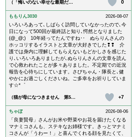
0
（「悔いのない幸せな最期だっ
た」女優・杉田かおるさんが振
り返る母の在宅介護と看取り｜
幸せな在宅死のために医師が教
ももりん3030
2026-08-07
える大切な5つのこと）
いろいろあって､しばらく訪問していなかったので､今
日になって500回が最終話と知り､愕然となりました
(@_@;) 10年経ってたんですね･･ ぬらりんさんの
ホッコリするイラストと文章が大好きでした❢❢ 介
護では身内に理解してもらえないもどかしさを感じた
り､いろいろありましたが､ぬらりんさんの文章を読ん
で心救われたことが多々ありました。不定期での近況
報告を心待ちにしています。さびちゃん・隊長と､健
やかにお過ごしくださいね。ご多幸をお祈りしていま
す☆*゜
+7
（猫が母になつきません 第500
話「ありがとう」【最終話】）
ちゃぼ
2026-08-06
「良妻賢母」さんがお米や野菜やお花を届けたくなる
マナミコさんも、ステキなお姉様です。きっとマナミ
コさんが「うわー！」と喜んでくれる顔を見たくて、