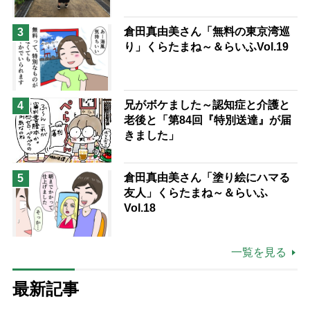
倉田真由美さん「無料の東京湾巡
3
り」くらたまね～＆らいふVol.19
兄がボケました～認知症と介護と
4
老後と「第84回『特別送達』が届
きました」
倉田真由美さん「塗り絵にハマる
5
友人」くらたまね～＆らいふ
Vol.18
一覧を見る
最新記事