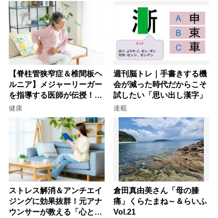
【脊柱管狭窄症＆椎間板ヘ
週刊脳トレ｜手書きする機
ルニア】メジャーリーガー
会が減った時代だからこそ
を指導する医師が伝授！腰
試したい「思い出し漢字」
痛を自力で治す運動療法4
健康
連載
選
ストレス解消＆アンチエイ
倉田真由美さん「母の膝
ジングに効果抜群！元アナ
痛」くらたまね～＆らいふ
ウンサーが教える「心と体
Vol.21