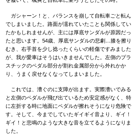
を履いて、颯爽と自転車に乗ろうとしたその時。
ガシャーン！と、バランスを崩して自転車ごと転ん
でしまいました。路面が濡れていたことも関係してい
たかもしれませんが、主には厚底サンダルが原因だっ
たと思います。54歳、厚底サンダルの悲劇…膝を擦り
むき、右手首を少し捻ったくらいの軽傷ですみました
が、我が愛車はそうはいきませんでした。左側のプラ
スチックのペダル部分が割れ金属部分から外れかか
り、うまく戻せなくなってしまいました。
これでは、漕ぐのに支障が出ます。実際漕いでみる
と左側のペダルが飛び出ているため安定感がなく、特
に左折する時に地面にペダルが擦れそうになり危険で
す。そして、今までしていたギイギイ音より、ギイ！
ギイ！と悲鳴のような大きな音を立てるようになりま
した。