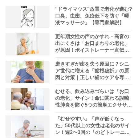
“ドライマウス”放置で老化が進む?
口臭、虫歯、免疫低下を防ぐ「唾
液マッサージ」【専門家解説】
更年期女性の声のかすれ・高音の
出にくさは「お口まわりの老化」
が原因！ボイストレーナー直伝活
舌トレーニング
磨きすぎが歯を失う原因に？シニ
ア世代に増える「歯根破折」の原
因と対策｜正しい歯のケアを専門
家が解説
むせる、飲み込みづらいは「お口
の老化」サイン！命に関わる誤嚥
性肺炎を防ぐ5つの簡単エクササイ
ズ【専門医解説】
「むせやすい」「声が低くなっ
た」50代以上の女性は老化のサイ
ン！週2〜3回の「のどトレーニン