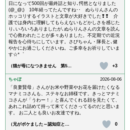
日になって500回が最終話と知り､愕然となりました
(@_@;) 10年経ってたんですね･･ ぬらりんさんの
ホッコリするイラストと文章が大好きでした❢❢ 介
護では身内に理解してもらえないもどかしさを感じた
り､いろいろありましたが､ぬらりんさんの文章を読ん
で心救われたことが多々ありました。不定期での近況
報告を心待ちにしています。さびちゃん・隊長と､健
やかにお過ごしくださいね。ご多幸をお祈りしていま
す☆*゜
+3
（猫が母になつきません 第500
話「ありがとう」【最終話】）
ちゃぼ
2026-08-06
「良妻賢母」さんがお米や野菜やお花を届けたくなる
マナミコさんも、ステキなお姉様です。きっとマナミ
コさんが「うわー！」と喜んでくれる顔を見たくて、
あれこれ詰めて持って来てくださってるのだと思いま
す。 お二人とも良いお友達ですね。
0
（兄がボケました～認知症と介
護と老後と「第84回『特別送