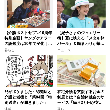
【介護ポストセブン10周年
【紀子さまのジュエリー
特別企画】ヤングケアラー
術】夏に映える「メタル枠
の認知度は10年で変化｜流
パール」＆顔まわりが華や
行語大賞にノミネート、法
ぐ「揺れる一粒」の使い分
暮らし
ニュース
律にも明記されたが果たし
け方
て現在は？
兄がボケました～認知症と
在宅介護を支援するお金の
介護と老後と「第84回『特
制度とは？自治体独自のサ
別送達』が届きました」
ービス「毎月2万円が支給
される」ケースも【FP解
連載
暮らし