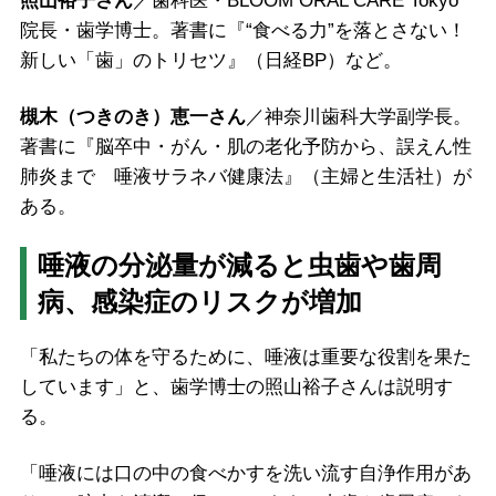
照山裕子さん
／歯科医・BLOOM ORAL CARE Tokyo
院長・歯学博士。著書に『“食べる力”を落とさない！
新しい「歯」のトリセツ』（日経BP）など。
槻木（つきのき）恵一さん
／神奈川歯科大学副学長。
著書に『脳卒中・がん・肌の老化予防から、誤えん性
肺炎まで 唾液サラネバ健康法』（主婦と生活社）が
ある。
唾液の分泌量が減ると虫歯や歯周
病、感染症のリスクが増加
「私たちの体を守るために、唾液は重要な役割を果た
しています」と、歯学博士の照山裕子さんは説明す
る。
「唾液には口の中の食べかすを洗い流す自浄作用があ