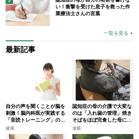
5
い！衝撃を受けた息子を救った作
業療法士さんの言葉
一覧を見る
最新記事
自分の声を聞くことが脳を
認知症の母の介護で大変な
刺激！脳内科医が実践する
のは「入れ歯の管理」焼き
「音読トレーニング」の極
そばをほぼ完食した母に息
意
子が血の気が引いた理由
健康
連載