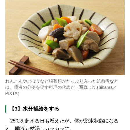
れんこんやごぼうなど根菜類がたっぷり入った筑前煮など
は、唾液の分泌を促す料理の代表だ（写真：Nishihama／
PIXTA）
【3】水分補給をする
25℃を超える日も増えたが、体が脱水状態になる
と、唾液も枯渇しカラカラに。