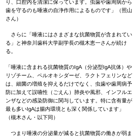
り、口腔内を清潔に保っています。虫歯や歯周病から
歯を守るのも唾液の自浄作用によるものです」（照山
さん）
さらに「唾液にはさまざまな抗菌物質が含まれてい
る」と神奈川歯科大学副学長の槻木恵一さんが続け
る。
「唾液に含まれる抗菌物質のIgA（分泌型IgA抗体）や
リゾチーム、ペルオキシダーゼ、ラクトフェリンなど
は、細菌の増殖を抑えるだけでなく、虫歯や歯周病予
防に加えて誤嚥性（ごえん）肺炎や風邪、インフルエ
ンザなどの感染防御に関与しています。特に含有量が
最も多いIgAは腸内環境とも深く関係しています」
（槻木さん・以下同）
つまり唾液の分泌量が減ると抗菌物質の働きが弱ま