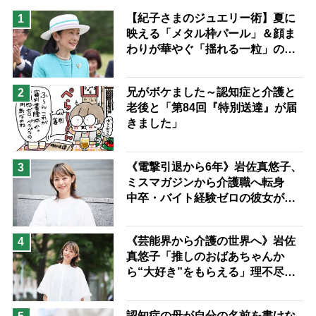
息子の遠距離介護サバイバル術
【紀子さまのジュエリー術】夏に
1
映える「メタル枠パール」＆顔ま
兄がボケました
便利なサービス
わりが華やぐ「揺れる一粒」の使
予防法
い分け方
兄がボケました～認知症と介護と
2
老後と「第84回『特別送達』が届
きました」
《電撃引退から6年》岩佐真悠子、
3
ミスマガジンから介護職へ転身
中卒・バイト経験ゼロの彼女が見
つけた“居場所”「社会の役に立ち
ながら自分らしくいられる」
《芸能界から介護の世界へ》岩佐
4
真悠子「推しのおばあちゃんか
ら“大好き”をもらえる」理不尽さ
も吹き飛ぶ“やりがい”、介護の現
場は「愛おしい」
認知症の母が自分の名前を書けな