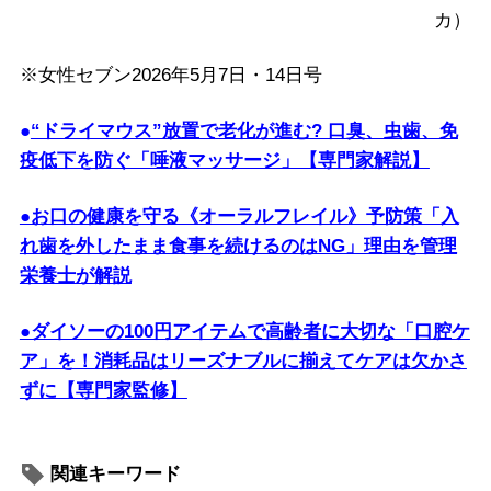
カ）
※女性セブン2026年5月7日・14日号
●
“ドライマウス”放置で老化が進む? 口臭、虫歯、免
疫低下を防ぐ「唾液マッサージ」【専門家解説】
●お口の健康を守る《オーラルフレイル》予防策「入
れ歯を外したまま食事を続けるのはNG」理由を管理
栄養士が解説
●ダイソーの100円アイテムで高齢者に大切な「口腔ケ
ア」を！消耗品はリーズナブルに揃えてケアは欠かさ
ずに【専門家監修】
関連キーワード