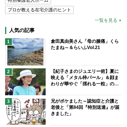
特別養護老人ホーム
プロが教える在宅介護のヒント
公的介護保険制度
介護食
一覧を見る
高木ブー
ケアマネジャー
人気の記事
猫が母になつきません
倉田真由美さん「母の膝痛」くら
1
たまね～＆らいふVol.21
息子の遠距離介護サバイバル術
兄がボケました
便利なサービス
予防法
【紀子さまのジュエリー術】夏に
2
映える「メタル枠パール」＆顔ま
わりが華やぐ「揺れる一粒」の使
い分け方
兄がボケました～認知症と介護と
3
老後と「第84回『特別送達』が届
きました」