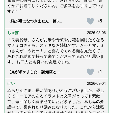
報告を心待ちにしています。さびちゃん・隊長と､健
やかにお過ごしくださいね。ご多幸をお祈りしていま
す☆*゜
+5
（猫が母になつきません 第500
話「ありがとう」【最終話】）
ちゃぼ
2026-08-06
「良妻賢母」さんがお米や野菜やお花を届けたくなる
マナミコさんも、ステキなお姉様です。きっとマナミ
コさんが「うわー！」と喜んでくれる顔を見たくて、
あれこれ詰めて持って来てくださってるのだと思いま
す。 お二人とも良いお友達ですね。
+1
（兄がボケました～認知症と介
護と老後と「第84回『特別送
達』が届きました」）
けい
2026-08-04
ぬらりんさま、長い間ありがとうございました。優し
くてユーモアのあるイラストと文章がとっても素敵
で、毎回楽しく読ませていただきました。私も母の介
護中で、癒されたり励みになりました。これから連載
がないのが寂しくてたまりませんが、いろんなエピソ