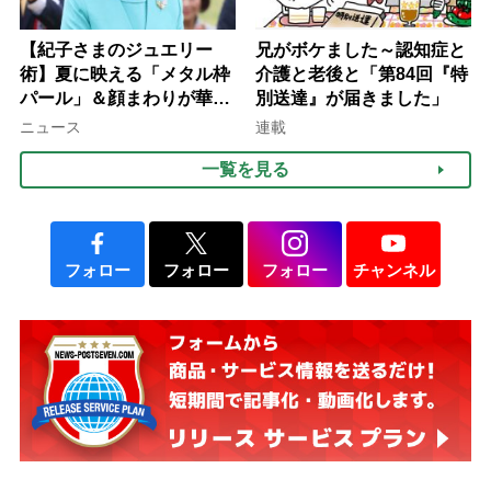
【紀子さまのジュエリー
兄がボケました～認知症と
術】夏に映える「メタル枠
介護と老後と「第84回『特
パール」＆顔まわりが華や
別送達』が届きました」
ぐ「揺れる一粒」の使い分
ニュース
連載
け方
一覧を見る
フォロー
フォロー
フォロー
チャンネル