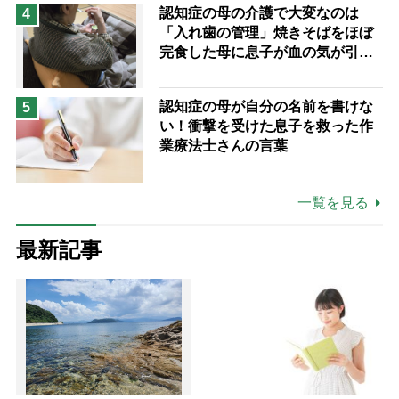
認知症の母の介護で大変なのは
4
「入れ歯の管理」焼きそばをほぼ
完食した母に息子が血の気が引い
た理由
認知症の母が自分の名前を書けな
5
い！衝撃を受けた息子を救った作
業療法士さんの言葉
一覧を見る
最新記事