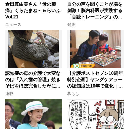
倉田真由美さん「母の膝
自分の声を聞くことが脳を
痛」くらたまね～＆らいふ
刺激！脳内科医が実践する
Vol.21
「音読トレーニング」の極
意
ニュース
健康
認知症の母の介護で大変な
【介護ポストセブン10周年
のは「入れ歯の管理」焼き
特別企画】ヤングケアラー
そばをほぼ完食した母に息
の認知度は10年で変化｜流
子が血の気が引いた理由
行語大賞にノミネート、法
連載
暮らし
律にも明記されたが果たし
て現在は？