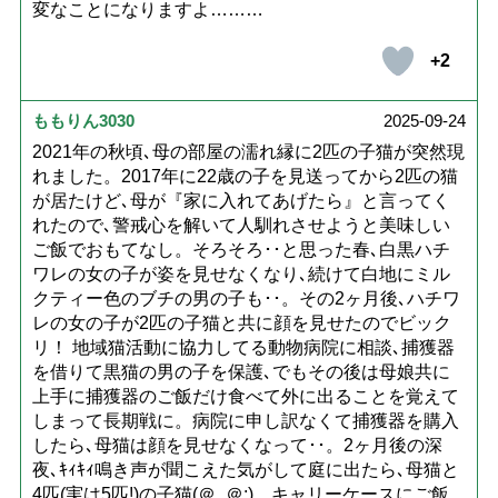
変なことになりますよ………
+2
ももりん3030
2025-09-24
2021年の秋頃､母の部屋の濡れ縁に2匹の子猫が突然現
れました。2017年に22歳の子を見送ってから2匹の猫
が居たけど､母が『家に入れてあげたら』と言ってく
れたので､警戒心を解いて人馴れさせようと美味しい
ご飯でおもてなし。そろそろ･･と思った春､白黒ハチ
ワレの女の子が姿を見せなくなり､続けて白地にミル
クティー色のブチの男の子も･･。その2ヶ月後､ハチワ
レの女の子が2匹の子猫と共に顔を見せたのでビック
リ！ 地域猫活動に協力してる動物病院に相談､捕獲器
を借りて黒猫の男の子を保護､でもその後は母娘共に
上手に捕獲器のご飯だけ食べて外に出ることを覚えて
しまって長期戦に。病院に申し訳なくて捕獲器を購入
したら､母猫は顔を見せなくなって･･。2ヶ月後の深
夜､ｷｨｷｨ鳴き声が聞こえた気がして庭に出たら､母猫と
4匹(実は5匹!)の子猫(＠_＠;) キャリーケースにご飯