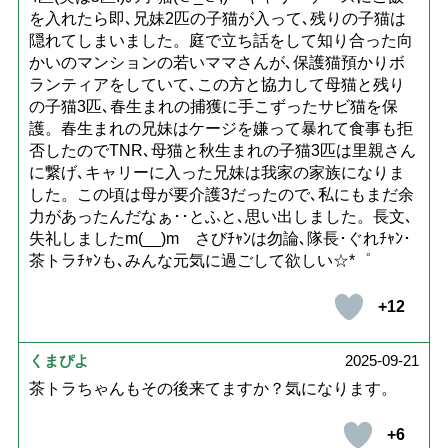
を入れたら即､兄妹2匹の子猫が入って､残りの子猫は
隠れてしまいました。庭で立ち話をして知り合った向
かいのマンションの若いママさんが､保護猫預かりボ
ランティアをしていて､この方と協力して母猫と残り
の子猫3匹､春生まれの捕獲に手こずったサビ猫を保
護。春生まれの兄妹はケージを嫌って暴れて食事も拒
否したのでTNR､母猫と秋生まれの子猫3匹は里親さん
に繋げ､キャリーに入った兄妹は我家の家族になりま
した。この頃は母が要介護3だったので､私にもまだ余
力があったんだなぁ･･とふと､思い出しました。長文､
失礼しましたm(__)m さびﾁｬﾝは勿論､隊長･ぐれﾁｬﾝ･
茶トラﾁｬﾝも､みんな元気に過ごして欲しい☆*゜
+12
くまぴよ
2025-09-21
茶トラちゃんもその後来てますか？気になります。
+6