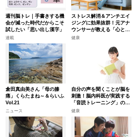
週刊脳トレ｜手書きする機
ストレス解消＆アンチエイ
会が減った時代だからこそ
ジングに効果抜群！元アナ
試したい「思い出し漢字」
ウンサーが教える「心と体
を元気にする音読の習慣」
連載
健康
倉田真由美さん「母の膝
自分の声を聞くことが脳を
痛」くらたまね～＆らいふ
刺激！脳内科医が実践する
Vol.21
「音読トレーニング」の極
意
ニュース
健康