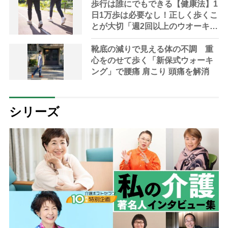
こと」
歩行は誰にでもできる【健康法】1
日1万歩は必要なし！正しく歩くこ
とが大切「週2回以上のウオーキン
グで認知症リスク半減」
靴底の減りで見える体の不調 重
心をのせて歩く「新保式ウォーキ
ング」で腰痛 肩こり 頭痛を解消
シリーズ