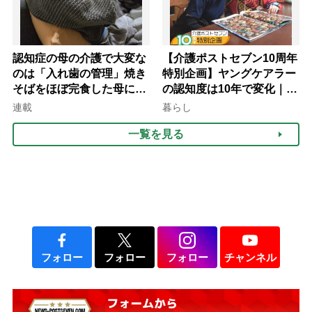
認知症の母の介護で大変な
【介護ポストセブン10周年
のは「入れ歯の管理」焼き
特別企画】ヤングケアラー
そばをほぼ完食した母に息
の認知度は10年で変化｜流
子が血の気が引いた理由
行語大賞にノミネート、法
連載
暮らし
律にも明記されたが果たし
一覧を見る
て現在は？
フォロー
フォロー
フォロー
チャンネル