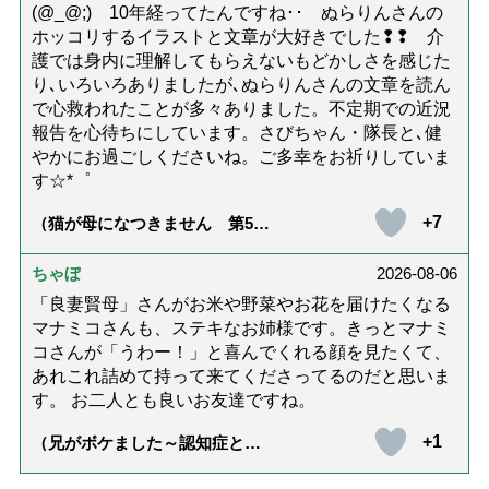
(@_@;) 10年経ってたんですね･･ ぬらりんさんの
ホッコリするイラストと文章が大好きでした❢❢ 介
護では身内に理解してもらえないもどかしさを感じた
り､いろいろありましたが､ぬらりんさんの文章を読ん
で心救われたことが多々ありました。不定期での近況
報告を心待ちにしています。さびちゃん・隊長と､健
やかにお過ごしくださいね。ご多幸をお祈りしていま
す☆*゜
+7
（猫が母になつきません 第500
話「ありがとう」【最終話】）
ちゃぼ
2026-08-06
「良妻賢母」さんがお米や野菜やお花を届けたくなる
マナミコさんも、ステキなお姉様です。きっとマナミ
コさんが「うわー！」と喜んでくれる顔を見たくて、
あれこれ詰めて持って来てくださってるのだと思いま
す。 お二人とも良いお友達ですね。
+1
（兄がボケました～認知症と介
護と老後と「第84回『特別送
達』が届きました」）