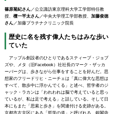
篠原菊紀さん
／公立諏訪東京理科大学工学部特任教
授、
檀一平太さん
／中央大学理工学部教授、
加藤俊徳
さん
／加藤プラチナクリニック院長
歴史に名を残す偉人たちはみな歩い
ていた
アップル創設者のひとりであるスティーブ・ジョブ
ズや、メタ（旧Facebook）社社長のマーク・ザッカ
ーバーグは、歩きながら仕事をすることを好んだ。思
想家のフリードリヒ・ニーチェは「真に偉大な思想は
すべて、散歩中に浮かんでくる」と述べ、哲学者のジ
ャック・ラカンは「われわれは脳で考えていると思っ
ているが、私は足で考える」と話している。そして日
本にもまた「思索と歩き」を関連付ける史跡がある。
京都市左京区にある「哲学の道」と呼ばれる、銀閣寺