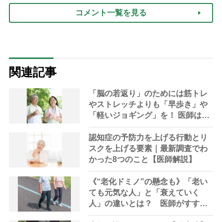
コメント一覧を見る
関連記事
「脳の若返り」のためには筋トレ
やストレッチよりも「早歩き」や
「軽いジョギング」を！ 医師は
「最大心拍数の70〜75％に保つこ
とが一番よい」
認知症の予防力を上げる行動とリ
スクを上げる要素｜最新調査でわ
かった8つのこと【医師解説】
《“老化ドミノ”の懸念も》「老い
ても元気な人」と「衰えていく
人」の違いとは？ 医師がすすめ
るのは「日常の歩き方から変える