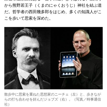
から熊野若王子（くまのにゃくおうじ）神社を結ぶ道
だ。哲学者の西田幾多郎をはじめ、多くの知識人がこ
こを歩いて思索を深めた。
散歩中に思索を重ねた思想家のニーチェ（左）と、歩きなが
らの打ち合わせを好んだジョブズ（右）。（写真／時事通信
社）