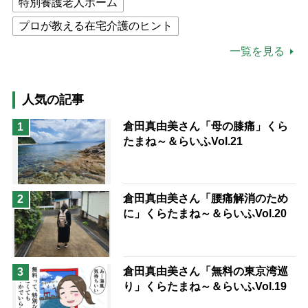
特別養護老人ホーム
プロが教える在宅介護のヒント
公的介護保険制度
介護食
一覧を見る
高木ブー
ケアマネジャー
猫が母になつきません
人気の記事
息子の遠距離介護サバイバル術
倉田真由美さん「母の膝痛」くら
1
たまね～＆らいふVol.21
兄がボケました
便利なサービス
予防法
倉田真由美さん「腰痛解消のため
2
に」くらたまね～＆らいふVol.20
倉田真由美さん「無料の東京湾巡
3
り」くらたまね～＆らいふVol.19