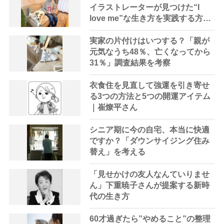
イラストレーターが見つけた“I
love me”な生き方を実践する方法
「お金と時間はなんとかなる。大
事なのはやるぞ！という気持ち」
実家の片付けはいつする？「親が
元気なうち48％、亡くなってから
31％」調査結果を考察
衣食住を見直して強運を引き寄せ
る3つの方法と5つの開運アイテム
｜崔燎平さん
シニア期に今の自宅、本当に快適
ですか？「ダウンサイジング住み
替え」を考える
「見せかけの友人なんていりませ
ん」下重暁子さんが提案する新時
代の生き方
60才過ぎたら”やめること”の整理