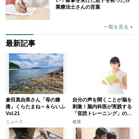
い！衝撃を受けた息子を救った作
業療法士さんの言葉
一覧を見る
最新記事
倉田真由美さん「母の膝
自分の声を聞くことが脳を
痛」くらたまね～＆らいふ
刺激！脳内科医が実践する
Vol.21
「音読トレーニング」の極
意
ニュース
健康