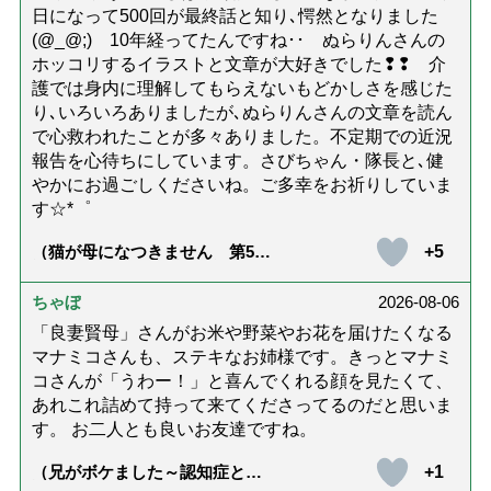
日になって500回が最終話と知り､愕然となりました
(@_@;) 10年経ってたんですね･･ ぬらりんさんの
ホッコリするイラストと文章が大好きでした❢❢ 介
護では身内に理解してもらえないもどかしさを感じた
り､いろいろありましたが､ぬらりんさんの文章を読ん
で心救われたことが多々ありました。不定期での近況
報告を心待ちにしています。さびちゃん・隊長と､健
やかにお過ごしくださいね。ご多幸をお祈りしていま
す☆*゜
+5
（猫が母になつきません 第500
話「ありがとう」【最終話】）
ちゃぼ
2026-08-06
「良妻賢母」さんがお米や野菜やお花を届けたくなる
マナミコさんも、ステキなお姉様です。きっとマナミ
コさんが「うわー！」と喜んでくれる顔を見たくて、
あれこれ詰めて持って来てくださってるのだと思いま
す。 お二人とも良いお友達ですね。
+1
（兄がボケました～認知症と介
護と老後と「第84回『特別送