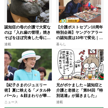
認知症の母の介護で大変な
【介護ポストセブン10周年
のは「入れ歯の管理」焼き
特別企画】ヤングケアラー
そばをほぼ完食した母に息
の認知度は10年で変化｜流
子が血の気が引いた理由
行語大賞にノミネート、法
連載
暮らし
律にも明記されたが果たし
て現在は？
【紀子さまのジュエリー
兄がボケました～認知症と
術】夏に映える「メタル枠
介護と老後と「第84回『特
パール」＆顔まわりが華や
別送達』が届きました」
ぐ「揺れる一粒」の使い分
ニュース
連載
け方