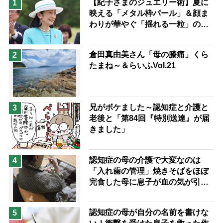
【紀子さまのジュエリー術】夏に
1
映える「メタル枠パール」＆顔ま
息子の遠距離介護サバイバル術
わりが華やぐ「揺れる一粒」の使
兄がボケました
便利なサービス
い分け方
予防法
倉田真由美さん「母の膝痛」くら
2
たまね～＆らいふVol.21
兄がボケました～認知症と介護と
3
老後と「第84回『特別送達』が届
きました」
認知症の母の介護で大変なのは
4
「入れ歯の管理」焼きそばをほぼ
完食した母に息子が血の気が引い
た理由
認知症の母が自分の名前を書けな
5