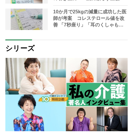
を下げる“生活習慣”と“体操”を専
門医が指南
10か月で25kgの減量に成功した医
師が考案 コレステロール値を改
善 「7秒座り」「耳のくしゃも
み」
シリーズ