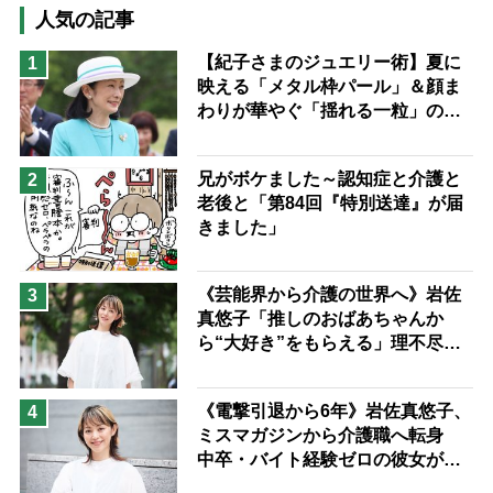
高木ブー
ケアマネジャー
人気の記事
猫が母になつきません
【紀子さまのジュエリー術】夏に
1
映える「メタル枠パール」＆顔ま
息子の遠距離介護サバイバル術
わりが華やぐ「揺れる一粒」の使
兄がボケました
便利なサービス
い分け方
予防法
兄がボケました～認知症と介護と
2
老後と「第84回『特別送達』が届
きました」
《芸能界から介護の世界へ》岩佐
3
真悠子「推しのおばあちゃんか
ら“大好き”をもらえる」理不尽さ
も吹き飛ぶ“やりがい”、介護の現
場は「愛おしい」
《電撃引退から6年》岩佐真悠子、
4
ミスマガジンから介護職へ転身
中卒・バイト経験ゼロの彼女が見
つけた“居場所”「社会の役に立ち