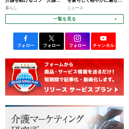
介護を続けるコツ「介護は
を夏らしく軽やかに魅せる
10年以上続くことも…3つ
3つの着こなし法則
暮らし
ニュース
のフェーズに分けて考えて
一覧を見る
みよう」【社会福祉士解
説】
フォロー
フォロー
フォロー
チャンネル