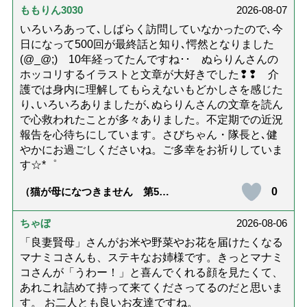
ももりん3030
2026-08-07
いろいろあって､しばらく訪問していなかったので､今
日になって500回が最終話と知り､愕然となりました
(@_@;) 10年経ってたんですね･･ ぬらりんさんの
ホッコリするイラストと文章が大好きでした❢❢ 介
護では身内に理解してもらえないもどかしさを感じた
り､いろいろありましたが､ぬらりんさんの文章を読ん
で心救われたことが多々ありました。不定期での近況
報告を心待ちにしています。さびちゃん・隊長と､健
やかにお過ごしくださいね。ご多幸をお祈りしていま
す☆*゜
0
（猫が母になつきません 第500
話「ありがとう」【最終話】）
ちゃぼ
2026-08-06
「良妻賢母」さんがお米や野菜やお花を届けたくなる
マナミコさんも、ステキなお姉様です。きっとマナミ
コさんが「うわー！」と喜んでくれる顔を見たくて、
あれこれ詰めて持って来てくださってるのだと思いま
す。 お二人とも良いお友達ですね。