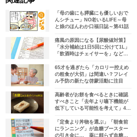
「母の歯にも膵臓にも優しいおで
んシチュー」NO老いるLIFE～母
と娘のほんわか口福日誌～第41話
痛風の原因になる【尿酸値対策】
「水分補給は1日5回に分けて1L」
「飲酒時はチェイサーを」など日
常生活で気を付けたい4か条
65才を過ぎたら「カロリー控えめ
の粗食が大切」は間違い？フレイ
ル予防の新たな啓蒙活動に注目
高齢者がお餅を食べるときに確認
すべきこと「去年より嚥下機能が
低下している可能性を考えて」4つ
の対策を紹介【管理栄養士解説】
「定食より丼物を選ぶ」「朝食前
にランニング」が血糖ブースター
の引き金に… 薬に頼らず血糖値