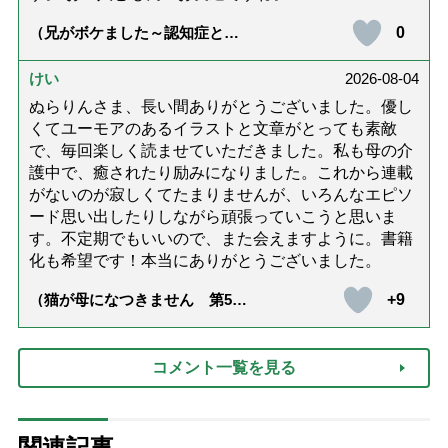
0
（兄がボケました～認知症と介
護と老後と「第84回『特別送
達』が届きました」）
けい
2026-08-04
ぬらりんさま、長い間ありがとうございました。優し
くてユーモアのあるイラストと文章がとっても素敵
で、毎回楽しく読ませていただきました。私も母の介
護中で、癒されたり励みになりました。これから連載
がないのが寂しくてたまりませんが、いろんなエピソ
ード思い出したりしながら頑張っていこうと思いま
す。不定期でもいいので、また会えますように。書籍
化も希望です！本当にありがとうございました。
+9
（猫が母になつきません 第500
話「ありがとう」【最終話】）
コメント一覧を見る
関連記事