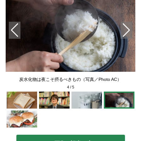
写真
炭水化物は夜こそ摂るべきもの（写真／Photo AC）
4
/
5