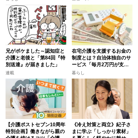
律にも明記されたが果たし
け方
て現在は？
兄がボケました～認知症と
在宅介護を支援するお金の
介護と老後と「第84回『特
制度とは？自治体独自のサ
別送達』が届きました」
ービス「毎月2万円が支給
される」ケースも【FP解
連載
暮らし
説】
【介護ポストセブン10周年
《冷え対策と両立》紀子さ
特別企画】働きながら親の
まに学ぶ「しっかり素材」