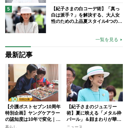
ながら自分らしくいられる」
【紀子さまの白コーデ術】「真っ
5
白は派手？」を解決する、大人女
性のための上品夏スタイル4つのコ
ツ
一覧を見る
最新記事
【介護ポストセブン10周年
【紀子さまのジュエリー
特別企画】ヤングケアラー
術】夏に映える「メタル枠
の認知度は10年で変化｜流
パール」＆顔まわりが華や
行語大賞にノミネート、法
ぐ「揺れる一粒」の使い分
暮らし
ニュース