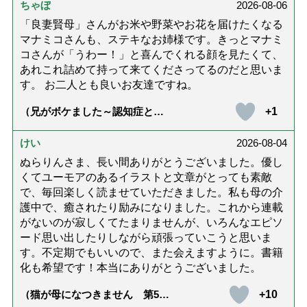
ちゃぼ
2026-08-06
「良妻賢母」さんがお米や野菜やお花を届けたくなる
マナミコさんも、ステキなお姉様です。きっとマナミ
コさんが「うわー！」と喜んでくれる顔を見たくて、
あれこれ詰めて持って来てくださってるのだと思いま
す。 お二人とも良いお友達ですね。
+1
（兄がボケました～認知症と介
護と老後と「第84回『特別送
達』が届きました」）
けい
2026-08-04
ぬらりんさま、長い間ありがとうございました。優し
くてユーモアのあるイラストと文章がとっても素敵
で、毎回楽しく読ませていただきました。私も母の介
護中で、癒されたり励みになりました。これから連載
がないのが寂しくてたまりませんが、いろんなエピソ
ード思い出したりしながら頑張っていこうと思いま
す。不定期でもいいので、また会えますように。書籍
化も希望です！本当にありがとうございました。
+10
（猫が母になつきません 第500
話「ありがとう」【最終話】）