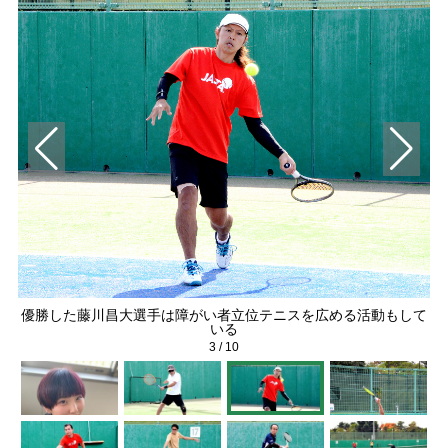
優勝した藤川昌大選手は障がい者立位テニスを広める活動もして
いる
3
/
10