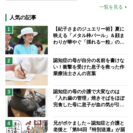
公的介護保険制度
介護食
一覧を見る
高木ブー
ケアマネジャー
人気の記事
猫が母になつきません
【紀子さまのジュエリー術】夏に
1
映える「メタル枠パール」＆顔ま
息子の遠距離介護サバイバル術
わりが華やぐ「揺れる一粒」の使
兄がボケました
便利なサービス
い分け方
予防法
認知症の母が自分の名前を書けな
2
い！衝撃を受けた息子を救った作
業療法士さんの言葉
認知症の母の介護で大変なのは
3
「入れ歯の管理」焼きそばをほぼ
完食した母に息子が血の気が引い
た理由
兄がボケました～認知症と介護と
4
老後と「第84回『特別送達』が届