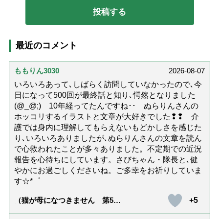
最近のコメント
ももりん3030
2026-08-07
いろいろあって､しばらく訪問していなかったので､今
日になって500回が最終話と知り､愕然となりました
(@_@;) 10年経ってたんですね･･ ぬらりんさんの
ホッコリするイラストと文章が大好きでした❢❢ 介
護では身内に理解してもらえないもどかしさを感じた
り､いろいろありましたが､ぬらりんさんの文章を読ん
で心救われたことが多々ありました。不定期での近況
報告を心待ちにしています。さびちゃん・隊長と､健
やかにお過ごしくださいね。ご多幸をお祈りしていま
す☆*゜
+5
（猫が母になつきません 第500
話「ありがとう」【最終話】）