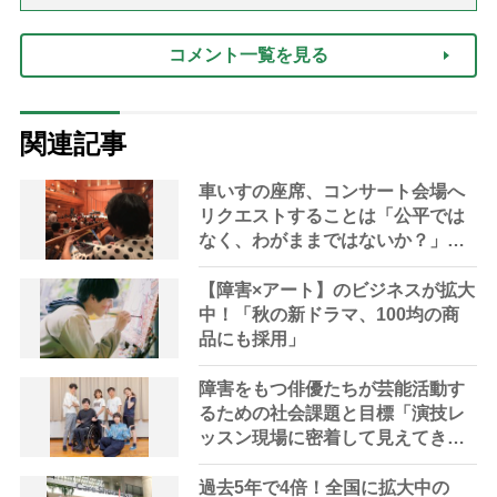
コメント一覧を見る
関連記事
車いすの座席、コンサート会場へ
リクエストすることは「公平では
なく、わがままではないか？」車
いす利用者の家族の逡巡
【障害×アート】のビジネスが拡大
中！「秋の新ドラマ、100均の商
品にも採用」
障害をもつ俳優たちが芸能活動す
るための社会課題と目標「演技レ
ッスン現場に密着して見えてきた
こととは」
過去5年で4倍！全国に拡大中の