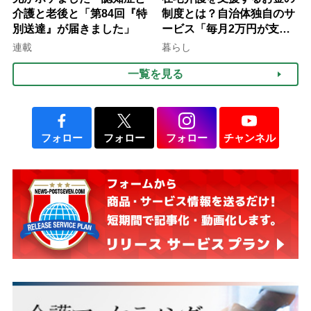
介護と老後と「第84回『特
制度とは？自治体独自のサ
別送達』が届きました」
ービス「毎月2万円が支給
される」ケースも【FP解
連載
暮らし
説】
一覧を見る
フォロー
フォロー
フォロー
チャンネル