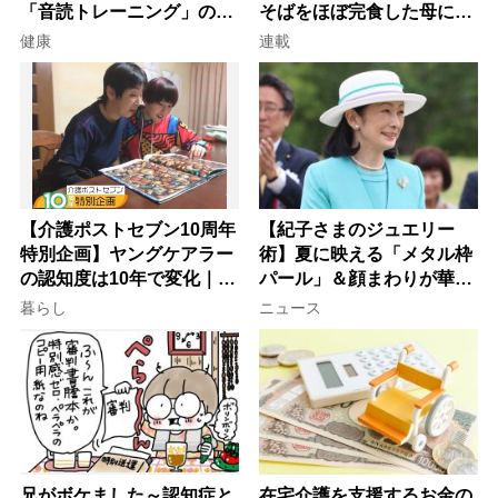
「音読トレーニング」の極
そばをほぼ完食した母に息
意
子が血の気が引いた理由
健康
連載
【介護ポストセブン10周年
【紀子さまのジュエリー
特別企画】ヤングケアラー
術】夏に映える「メタル枠
の認知度は10年で変化｜流
パール」＆顔まわりが華や
行語大賞にノミネート、法
ぐ「揺れる一粒」の使い分
暮らし
ニュース
律にも明記されたが果たし
け方
て現在は？
兄がボケました～認知症と
在宅介護を支援するお金の