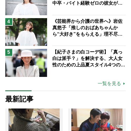
中卒・バイト経験ゼロの彼女が見
つけた“居場所”「社会の役に立ち
ながら自分らしくいられる」
《芸能界から介護の世界へ》岩佐
4
真悠子「推しのおばあちゃんか
ら“大好き”をもらえる」理不尽さ
も吹き飛ぶ“やりがい”、介護の現
場は「愛おしい」
【紀子さまの白コーデ術】「真っ
5
白は派手？」を解決する、大人女
性のための上品夏スタイル4つのコ
ツ
一覧を見る
最新記事