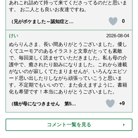
あれこれ詰めて持って来てくださってるのだと思いま
す。 お二人とも良いお友達ですね。
0
（兄がボケました～認知症と介
護と老後と「第84回『特別送
達』が届きました」）
けい
2026-08-04
ぬらりんさま、長い間ありがとうございました。優し
くてユーモアのあるイラストと文章がとっても素敵
で、毎回楽しく読ませていただきました。私も母の介
護中で、癒されたり励みになりました。これから連載
がないのが寂しくてたまりませんが、いろんなエピソ
ード思い出したりしながら頑張っていこうと思いま
す。不定期でもいいので、また会えますように。書籍
化も希望です！本当にありがとうございました。
+9
（猫が母になつきません 第500
話「ありがとう」【最終話】）
コメント一覧を見る