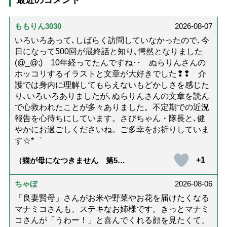
ももりん3030
2026-08-07
いろいろあって､しばらく訪問していなかったので､今
日になって500回が最終話と知り､愕然となりました
(@_@;) 10年経ってたんですね･･ ぬらりんさんの
ホッコリするイラストと文章が大好きでした❢❢ 介
護では身内に理解してもらえないもどかしさを感じた
り､いろいろありましたが､ぬらりんさんの文章を読ん
で心救われたことが多々ありました。不定期での近況
報告を心待ちにしています。さびちゃん・隊長と､健
やかにお過ごしくださいね。ご多幸をお祈りしていま
す☆*゜
+1
（猫が母になつきません 第500
話「ありがとう」【最終話】）
ちゃぼ
2026-08-06
「良妻賢母」さんがお米や野菜やお花を届けたくなる
マナミコさんも、ステキなお姉様です。きっとマナミ
コさんが「うわー！」と喜んでくれる顔を見たくて、