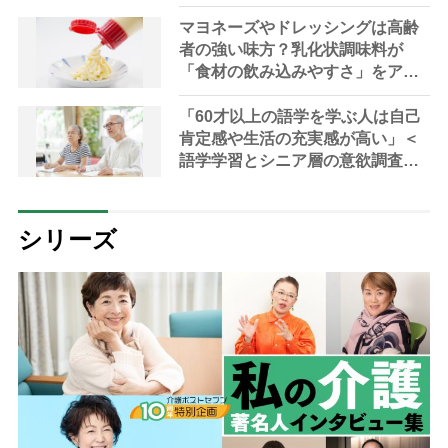
みを持つ人のネットワークを作り
たい」
マヨネーズやドレッシングは高齢
者の強い味方？乳化状調味料が
「食材の飲み込みやすさ」をアッ
プさせる研究成果を発表
「60才以上の語学を学ぶ人は自己
肯定感や生活の充実感が高い」＜
語学学習とシニア層の意欲調査＞
レポート
シリーズ