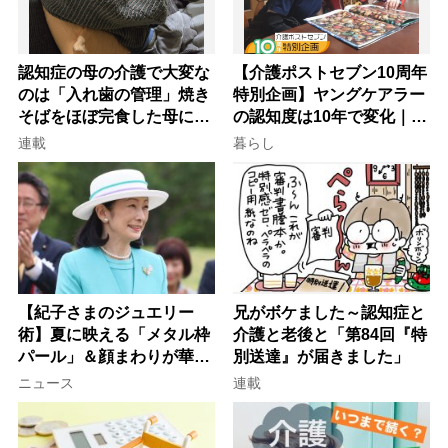
認知症の母の介護で大変な
【介護ポストセブン10周年
のは「入れ歯の管理」焼き
特別企画】ヤングケアラー
そばをほぼ完食した母に息
の認知度は10年で変化｜流
子が血の気が引いた理由
行語大賞にノミネート、法
連載
暮らし
律にも明記されたが果たし
て現在は？
【紀子さまのジュエリー
兄がボケました～認知症と
術】夏に映える「メタル枠
介護と老後と「第84回『特
パール」＆顔まわりが華や
別送達』が届きました」
ぐ「揺れる一粒」の使い分
ニュース
連載
け方