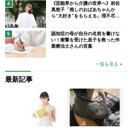
《芸能界から介護の世界へ》岩佐
4
真悠子「推しのおばあちゃんか
ら“大好き”をもらえる」理不尽さ
も吹き飛ぶ“やりがい”、介護の現
場は「愛おしい」
認知症の母が自分の名前を書けな
5
い！衝撃を受けた息子を救った作
業療法士さんの言葉
一覧を見る
最新記事