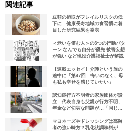
関連記事
豆類の摂取がフレイルリスクの低
下に 健康長寿地域の食習慣に着
目した研究結果を発表
＜老いを僻む人＞の6つの行動パタ
ーン なんでも自分が優先 被害妄想
が強い など現役介護福祉士が解説
【連載エッセイ】介護という旅の
途中に「第47回 悔いのなく、母
も私も幸せを感じていたい」
認知症行方不明者の家族団体が設
立 代表自身も父親が行方不明、
年金など切実な問題が…「同じ悩
みを持つ人のネットワークを作り
たい」
マヨネーズやドレッシングは高齢
者の強い味方？乳化状調味料が