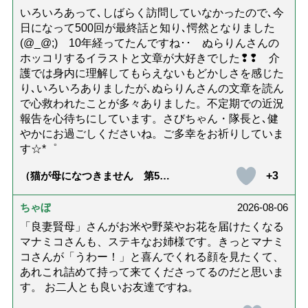
いろいろあって､しばらく訪問していなかったので､今
日になって500回が最終話と知り､愕然となりました
(@_@;) 10年経ってたんですね･･ ぬらりんさんの
ホッコリするイラストと文章が大好きでした❢❢ 介
護では身内に理解してもらえないもどかしさを感じた
り､いろいろありましたが､ぬらりんさんの文章を読ん
で心救われたことが多々ありました。不定期での近況
報告を心待ちにしています。さびちゃん・隊長と､健
やかにお過ごしくださいね。ご多幸をお祈りしていま
す☆*゜
+3
（猫が母になつきません 第500
話「ありがとう」【最終話】）
ちゃぼ
2026-08-06
「良妻賢母」さんがお米や野菜やお花を届けたくなる
マナミコさんも、ステキなお姉様です。きっとマナミ
コさんが「うわー！」と喜んでくれる顔を見たくて、
あれこれ詰めて持って来てくださってるのだと思いま
す。 お二人とも良いお友達ですね。