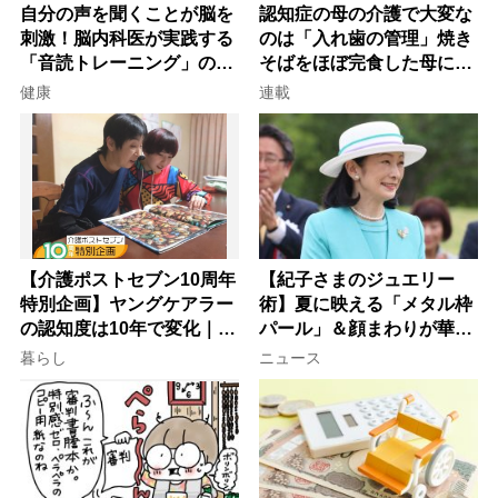
自分の声を聞くことが脳を
認知症の母の介護で大変な
刺激！脳内科医が実践する
のは「入れ歯の管理」焼き
「音読トレーニング」の極
そばをほぼ完食した母に息
意
子が血の気が引いた理由
健康
連載
【介護ポストセブン10周年
【紀子さまのジュエリー
特別企画】ヤングケアラー
術】夏に映える「メタル枠
の認知度は10年で変化｜流
パール」＆顔まわりが華や
行語大賞にノミネート、法
ぐ「揺れる一粒」の使い分
暮らし
ニュース
律にも明記されたが果たし
け方
て現在は？