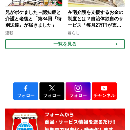
兄がボケました～認知症と
在宅介護を支援するお金の
介護と老後と「第84回『特
制度とは？自治体独自のサ
別送達』が届きました」
ービス「毎月2万円が支給
される」ケースも【FP解
連載
暮らし
説】
一覧を見る
フォロー
フォロー
フォロー
チャンネル