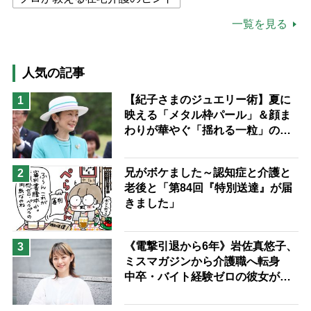
公的介護保険制度
介護食
一覧を見る
高木ブー
ケアマネジャー
猫が母になつきません
人気の記事
息子の遠距離介護サバイバル術
【紀子さまのジュエリー術】夏に
1
映える「メタル枠パール」＆顔ま
兄がボケました
便利なサービス
わりが華やぐ「揺れる一粒」の使
予防法
い分け方
兄がボケました～認知症と介護と
2
老後と「第84回『特別送達』が届
きました」
《電撃引退から6年》岩佐真悠子、
3
ミスマガジンから介護職へ転身
中卒・バイト経験ゼロの彼女が見
つけた“居場所”「社会の役に立ち
ながら自分らしくいられる」