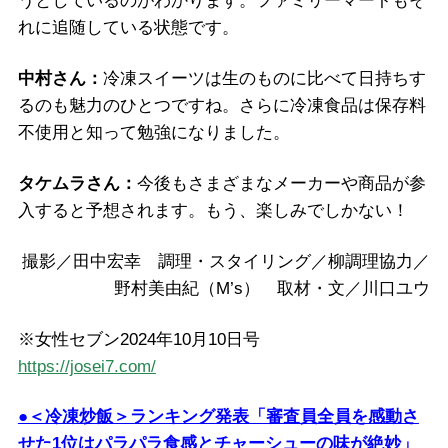
うとしているのがわかります。ファミリーマートもそ
れに追随している状態です。
中村さん：
冷凍スイーツは生のものに比べて日持ちす
るのも魅力のひとつですね。さらに冷凍食品は保存料
不使用と知って勉強になりました。
タケムラさん：
今後もさまざまなメーカーや商品が参
入すると予想されます。もう、楽しみでしかない！
撮影／田中宏幸 調理・スタイリング／柳調理協力／
野村美由紀（M’s） 取材・文／川口ユウ
※女性セブン2024年10月10日号
https://josei7.com/
●＜冷凍炒飯＞ランキング発表「審査員全員を感動さ
せた1位はパラパラ食感とチャーシューの味が絶妙」