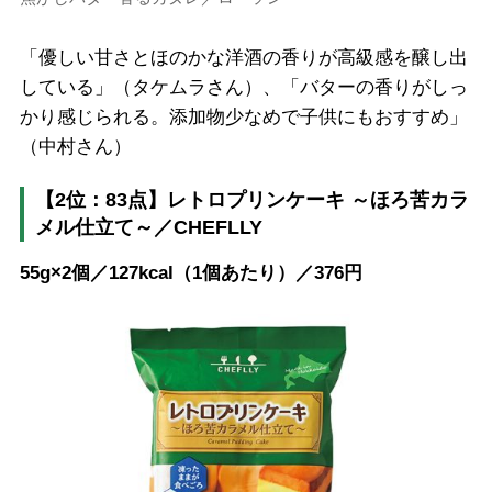
「優しい甘さとほのかな洋酒の香りが高級感を醸し出
している」（タケムラさん）、「バターの香りがしっ
かり感じられる。添加物少なめで子供にもおすすめ」
（中村さん）
【2位：83点】レトロプリンケーキ ～ほろ苦カラ
メル仕立て～／CHEFLLY
55g×2個／127kcal（1個あたり）／376円