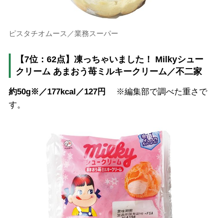
ピスタチオムース／業務スーパー
【7位：62点】凍っちゃいました！ Milkyシュー
クリーム あまおう苺ミルキークリーム／不二家
約50g※／177kcal／127円
※編集部で調べた重さで
す。