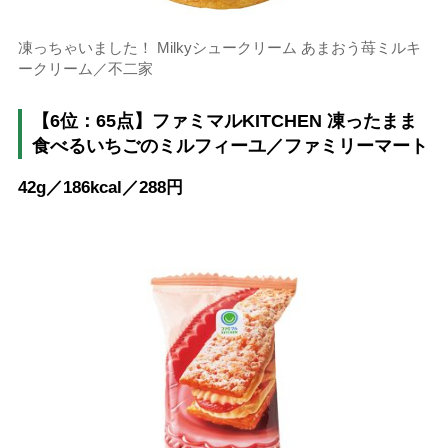
凍っちゃいました！ Milkyシュークリーム あまおう苺ミルキ
ークリーム／不二家
【6位：65点】ファミマルKITCHEN 凍ったまま
食べるいちごのミルフィーユ／ファミリーマート
42g／186kcal／288円