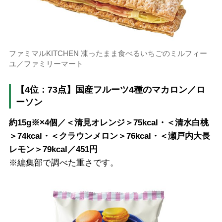
ファミマルKITCHEN 凍ったまま食べるいちごのミルフィー
ユ／ファミリーマート
【4位：73点】国産フルーツ4種のマカロン／ロ
ーソン
約15g※×4個／＜清見オレンジ＞75kcal・＜清水白桃
＞74kcal・＜クラウンメロン＞76kcal・＜瀬戸内大長
レモン＞79kcal／451円
※編集部で調べた重さです。