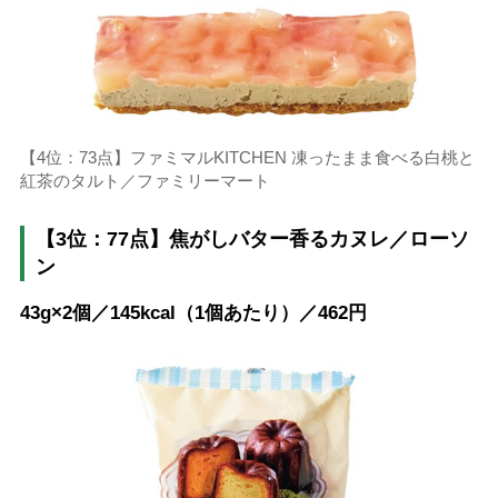
【4位：73点】ファミマルKITCHEN 凍ったまま食べる白桃と
紅茶のタルト／ファミリーマート
【3位：77点】焦がしバター香るカヌレ／ローソ
ン
43g×2個／145kcal（1個あたり）／462円