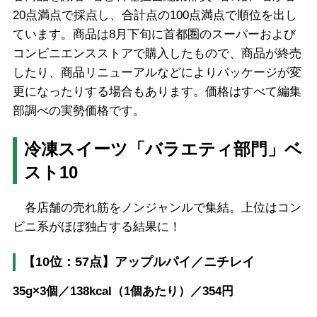
20点満点で採点し、合計点の100点満点で順位を出し
ています。商品は8月下旬に首都圏のスーパーおよび
コンビニエンスストアで購入したもので、商品が終売
したり、商品リニューアルなどによりパッケージが変
更になったりする場合もあります。価格はすべて編集
部調べの実勢価格です。
冷凍スイーツ「バラエティ部門」ベ
スト10
各店舗の売れ筋をノンジャンルで集結。上位はコン
ビニ系がほぼ独占する結果に！
【10位：57点】アップルパイ／ニチレイ
35g×3個／138kcal（1個あたり）／354円