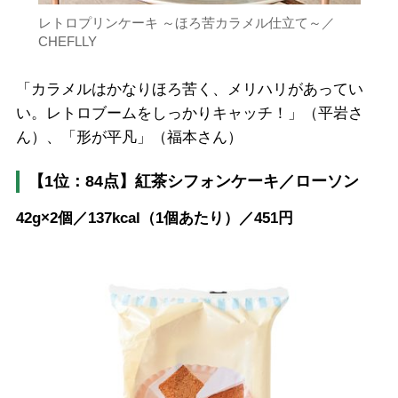
レトロプリンケーキ ～ほろ苦カラメル仕立て～／
CHEFLLY
「カラメルはかなりほろ苦く、メリハリがあってい
い。レトロブームをしっかりキャッチ！」（平岩さ
ん）、「形が平凡」（福本さん）
【1位：84点】紅茶シフォンケーキ／ローソン
42g×2個／137kcal（1個あたり）／451円