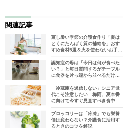
関連記事
蒸し暑い季節の介護食作り「夏は
とくにたんぱく質の補給を」おす
すめ食材6選＆火を使わないお手軽
レシピ3選【管理栄養士提案】
認知症の母は「今日は何が食べた
い？」と毎日質問するがテーブル
に食器を片っ端から並べるだけ―
困った息子の対処法とものがない
現在の台所の意味
「冷蔵庫を過信しない」シニア世
代こそ注意したい 梅雨、夏本番
に向けて今すぐ見直すべき食中毒
対策を家事アドバイザーが指南
ブロッコリーは「冷凍」でも栄養
価は変わらない？介護食に活用す
るときのコツを解説