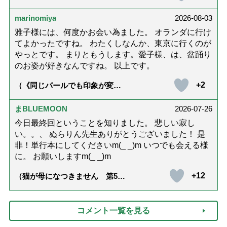
話「ありがとう」【最終話】）
marinomiya
2026-08-03
雅子様には、何度かお会い為ました。 オランダに行け
てよかったですね。 わたくしなんか、東京に行くのが
やっとです。 まりともうします。愛子様、は、盆踊り
のお姿が好きなんですね。 以上です。
+2
（《同じパールでも印象が変
化》皇后雅子さまに学ぶ「大人
の夏ネックレス」上品＆涼しげ
に見せる4つの法則）
まBLUEMOON
2026-07-26
今日最終回ということを知りました。 悲しい寂し
い。。、 ぬらりん先生ありがとうございました！ 是
非！単行本にしてくださいm(_ _)m いつでも会える様
に。 お願いしますm(_ _)m
+12
（猫が母になつきません 第500
話「ありがとう」【最終話】）
コメント一覧を見る