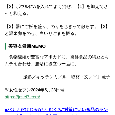
【2】ボウルにAを入れてよく混ぜ、【1】を加えてさ
っと和える。
【3】器にご飯を盛り、のりをちぎって散らす。【2】
と温泉卵をのせ、白いりごまを振る。
美容＆健康MEMO
食物繊維が豊富なアボカドに、発酵食品の納豆とキ
ムチを合わせ、腸活に役立つ一品に。
撮影／キッチンミノル 取材・文／平井薫子
※女性セブン2024年5月23日号
https://josei7.com/
●バナナだけじゃない“むくみ”対策にいい食品のラン