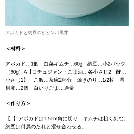
アボカドと納豆のビビンバ風丼
＜材料＞
アボカド…1個 白菜キムチ…60g 納豆…小2パック
（60g）A【コチュジャン・ごま油…各小さじ2 酢…
小さじ1】 ご飯…茶碗2杯分 焼きのり…1/2枚 温
泉卵…2個 白いりごま…適量
＜作り方＞
【1】アボカドは1.5cm角に切り、キムチは粗く刻む。
納豆は付属のたれと混ぜ合わせる。