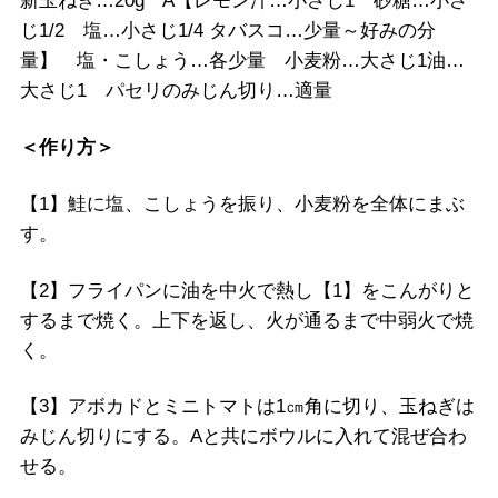
新玉ねぎ…20g A【レモン汁…小さじ1 砂糖…小さ
じ1/2 塩…小さじ1/4 タバスコ…少量～好みの分
量】 塩・こしょう…各少量 小麦粉…大さじ1油…
大さじ1 パセリのみじん切り…適量
＜作り方＞
【1】鮭に塩、こしょうを振り、小麦粉を全体にまぶ
す。
【2】フライパンに油を中火で熱し【1】をこんがりと
するまで焼く。上下を返し、火が通るまで中弱火で焼
く。
【3】アボカドとミニトマトは1㎝角に切り、玉ねぎは
みじん切りにする。Aと共にボウルに入れて混ぜ合わ
せる。