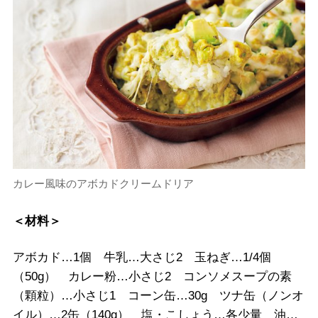
カレー風味のアボカドクリームドリア
＜材料＞
アボカド…1個 牛乳…大さじ2 玉ねぎ…1/4個
（50g） カレー粉…小さじ2 コンソメスープの素
（顆粒）…小さじ1 コーン缶…30g ツナ缶（ノンオ
イル）…2缶（140g） 塩・こしょう…各少量 油…