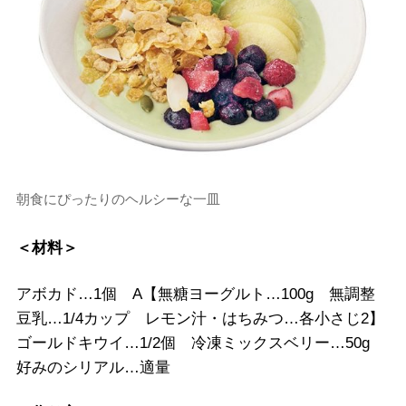
朝食にぴったりのヘルシーな一皿
＜材料＞
アボカド…1個 A【無糖ヨーグルト…100g 無調整
豆乳…1/4カップ レモン汁・はちみつ…各小さじ2】
ゴールドキウイ…1/2個 冷凍ミックスベリー…50g
好みのシリアル…適量