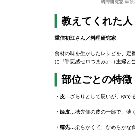
料理研究家 重信
教えてくれた人
重信初江さん／料理研究家
食材の味を生かしたレシピを、定
に『罪悪感ゼロつまみ』（主婦と
部位ごとの特徴
・皮…
ざらりとして硬いが、ゆで
・姫皮…
穂先側の皮の一部で、薄
・穂先…
柔らかくて、なめらかな