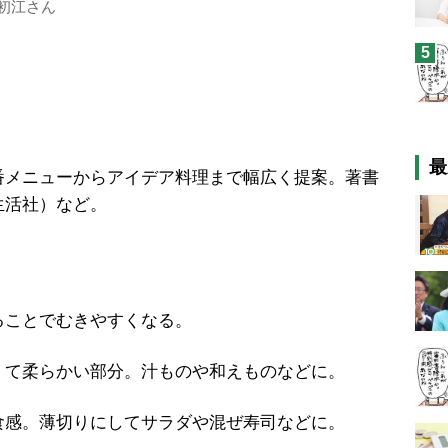
初江さん
5
最
番メニューからアイデア料理まで幅広く提案。著書
生活社）など。
ることでむきやすくなる。
くて柔らかい部分。汁ものや和えものなどに。
食感。薄切りにしてサラダや混ぜ寿司などに。