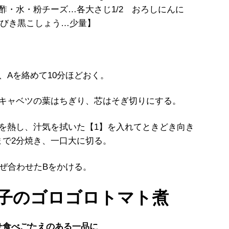
 酢・水・粉チーズ…各大さじ1/2 おろしにんに
 粗びき黒こしょう…少量】
、Aを絡めて10分ほどおく。
春キャベツの葉はちぎり、芯はそぎ切りにする。
を熱し、汁気を拭いた【1】を入れてときどき向き
まで2分焼き、一口大に切る。
混ぜ合わせたBをかける。
子のゴロゴロトマト煮
せ食べごたえのある一品に