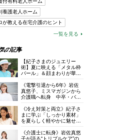
護付有料老人ホーム
別養護老人ホーム
ロが教える在宅介護のヒント
的介護保険制度
介護食
一覧を見る
木ブー
ケアマネジャー
気の記事
が母になつきません
【紀子さまのジュエリー
子の遠距離介護サバイバル術
術】夏に映える「メタル枠
パール」＆顔まわりが華や
がボケました
便利なサービス
ぐ「揺れる一粒」の使い分
け方
《電撃引退から6年》岩佐
防法
真悠子、ミスマガジンから
介護職へ転身 中卒・バイ
ト経験ゼロの彼女が見つけ
た“居場所”「社会の役に立
《冷え対策と両立》紀子さ
ちながら自分らしくいられ
まに学ぶ「しっかり素材」
る」
を夏らしく軽やかに魅せる
3つの着こなし法則
《介護士に転身》岩佐真悠
子が語る“トリプルケア”の