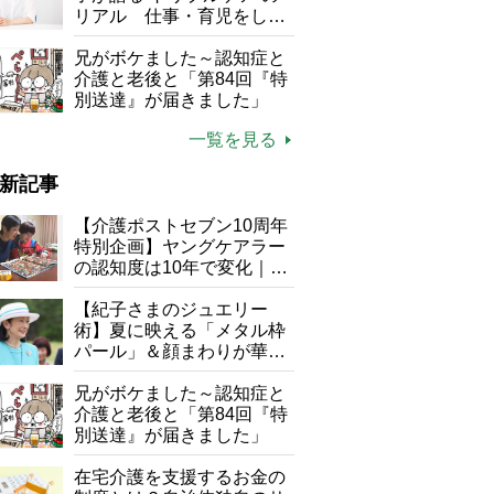
リアル 仕事・育児をしな
がら96歳の義祖母と同居し
て介護 プロだから言える
兄がボケました～認知症と
「家での介護は“雑”でも気
介護と老後と「第84回『特
にしない」
別送達』が届きました」
一覧を見る
新記事
【介護ポストセブン10周年
特別企画】ヤングケアラー
の認知度は10年で変化｜流
行語大賞にノミネート、法
律にも明記されたが果たし
【紀子さまのジュエリー
て現在は？
術】夏に映える「メタル枠
パール」＆顔まわりが華や
ぐ「揺れる一粒」の使い分
け方
兄がボケました～認知症と
介護と老後と「第84回『特
別送達』が届きました」
在宅介護を支援するお金の