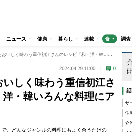
ニュース
健康
暮らし
連載
食
調査
旬のたけのこをおいしく味わう重信初江さんのレシピ「和・洋・韓いろんな料理にアレンジして」
2024.04.29 11:00
0
おいしく味わう重信初江さ
話
・洋・韓いろんな料理にア
サ
住
介
で、どんなジャンルの料理にもよく合うたけの