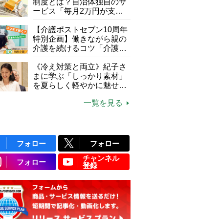
制度とは？自治体独自のサ
ービス「毎月2万円が支給
される」ケースも【FP解
説】
【介護ポストセブン10周年
特別企画】働きながら親の
介護を続けるコツ「介護は
10年以上続くことも…3つ
のフェーズに分けて考えて
《冷え対策と両立》紀子さ
みよう」【社会福祉士解
まに学ぶ「しっかり素材」
説】
を夏らしく軽やかに魅せる
3つの着こなし法則
一覧を見る
フォロー
フォロー
チャンネル
フォロー
登録