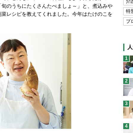
介
「旬のうちにたくさんたべましょ～」と、煮込みや
特
副菜レシピを教えてくれました。今年はたけのこを
プ
公
高
人
猫
1
息
兄
2
予
3
4