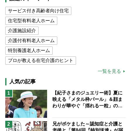
サービス付き高齢者向け住宅
住宅型有料老人ホーム
介護施設紹介
介護付有料老人ホーム
特別養護老人ホーム
プロが教える在宅介護のヒント
公的介護保険制度
介護食
一覧を見る
高木ブー
ケアマネジャー
人気の記事
猫が母になつきません
【紀子さまのジュエリー術】夏に
1
映える「メタル枠パール」＆顔ま
息子の遠距離介護サバイバル術
わりが華やぐ「揺れる一粒」の使
兄がボケました
便利なサービス
い分け方
予防法
兄がボケました～認知症と介護と
2
老後と「第84回『特別送達』が届