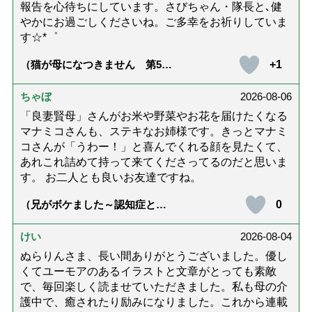
報告を心待ちにしています。さびちゃん・隊長と､健
やかにお過ごしくださいね。ご多幸をお祈りしていま
す☆*゜
+1
（猫が母になつきません 第500
話「ありがとう」【最終話】）
ちゃぼ
2026-08-06
「良妻賢母」さんがお米や野菜やお花を届けたくなる
マナミコさんも、ステキなお姉様です。きっとマナミ
コさんが「うわー！」と喜んでくれる顔を見たくて、
あれこれ詰めて持って来てくださってるのだと思いま
す。 お二人とも良いお友達ですね。
0
（兄がボケました～認知症と介
護と老後と「第84回『特別送
達』が届きました」）
けい
2026-08-04
ぬらりんさま、長い間ありがとうございました。優し
くてユーモアのあるイラストと文章がとっても素敵
で、毎回楽しく読ませていただきました。私も母の介
護中で、癒されたり励みになりました。これから連載