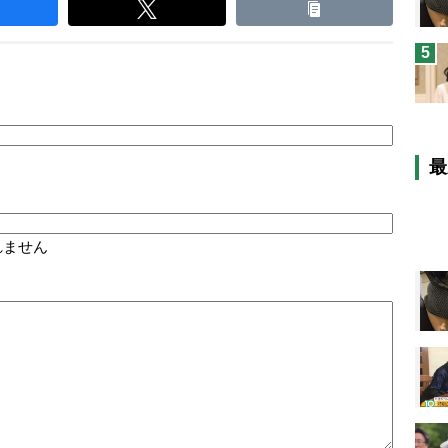
5
最
れません