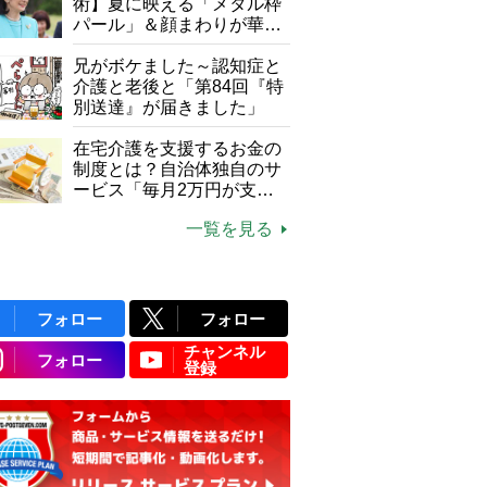
て現在は？
術】夏に映える「メタル枠
パール」＆顔まわりが華や
ぐ「揺れる一粒」の使い分
け方
兄がボケました～認知症と
介護と老後と「第84回『特
別送達』が届きました」
在宅介護を支援するお金の
制度とは？自治体独自のサ
ービス「毎月2万円が支給
される」ケースも【FP解
一覧を見る
説】
フォロー
フォロー
チャンネル
フォロー
登録