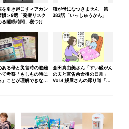
症を引き起こす＜アカン
猫が母になつきません 第
習慣＞9選「発症リスク
383話「いっしゅうかん」
める睡眠時間、寝つけな
きの対処法」など医師が
のある母と災害時の避難
倉田真由美さん「すい臓がん
いて考察「もしもの時に
の夫と宣告余命後の日常」
る」ことが理解できない
Vol.4 鰻屋さんの帰り道「こ
た問題と対策
の光景を一生忘れまい」