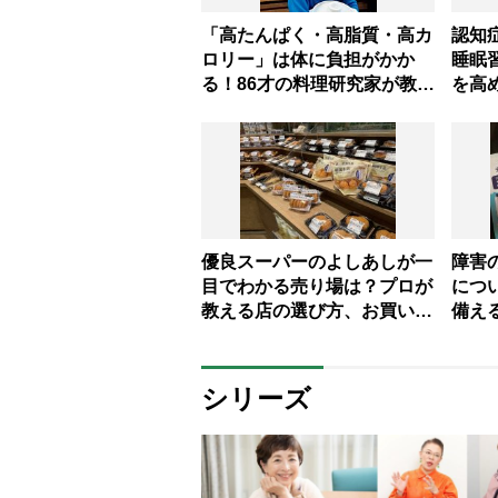
「高たんぱく・高脂質・高カ
認知
ロリー」は体に負担がかか
睡眠
る！86才の料理研究家が教え
を高
る病気知らずの食事術
いと
解説
優良スーパーのよしあしが一
障害
目でわかる売り場は？プロが
につ
教える店の選び方、お買い得
備え
品の見つけ方
困っ
シリーズ