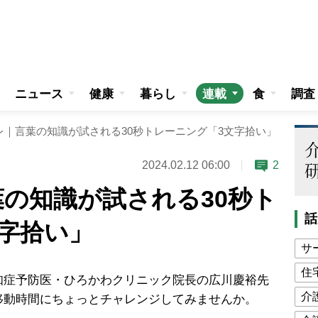
ニュース
健康
暮らし
連載
食
調査
レ｜言葉の知識が試される30秒トレーニング「3文字拾い」
2024.02.12 06:00
2
の知識が試される30秒ト
話
字拾い」
サ
住
症予防医・ひろかわクリニック院長の広川慶裕先
介
移動時間にちょっとチャレンジしてみませんか。