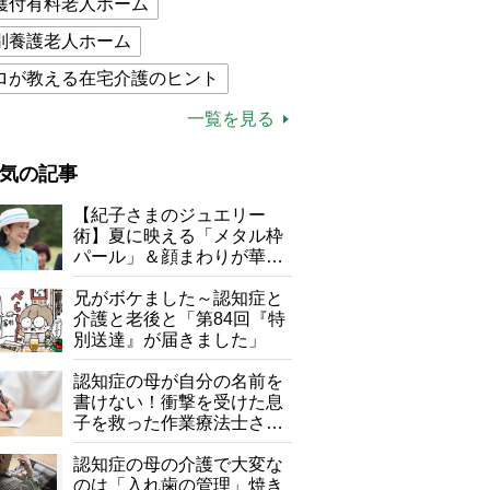
護付有料老人ホーム
別養護老人ホーム
ロが教える在宅介護のヒント
的介護保険制度
介護食
一覧を見る
木ブー
ケアマネジャー
気の記事
が母になつきません
【紀子さまのジュエリー
子の遠距離介護サバイバル術
術】夏に映える「メタル枠
パール」＆顔まわりが華や
がボケました
便利なサービス
ぐ「揺れる一粒」の使い分
け方
兄がボケました～認知症と
防法
介護と老後と「第84回『特
別送達』が届きました」
認知症の母が自分の名前を
書けない！衝撃を受けた息
子を救った作業療法士さん
の言葉
認知症の母の介護で大変な
のは「入れ歯の管理」焼き