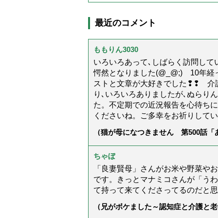
最近のコメント
ももりん3030
いろいろあって､しばらく訪問してい
愕然となりました(@_@;) 10
ストと文章が大好きでした❢❢ 介
り､いろいろありましたが､ぬらり
た。不定期での近況報告を心待ちに
くださいね。ご多幸をお祈りしてい
（猫が母になつきません 第500話
ちゃぼ
「良妻賢母」さんがお米や野菜やお
です。きっとマナミコさんが「うわ
て持って来てくださってるのだと思
（兄がボケました～認知症と介護と老
た」）