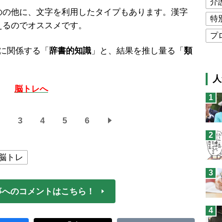
介
の他に、文字を利用したタイプもあります。漢字
特
えるのでオススメです。
プ
に関係する「
辞書的知識
」と、結果を推し量る「
類
公
高
人
猫
脳トレへ
1
息
兄
3
4
5
6
2
予
脳トレ
3
事へのコメントはこちら！
4