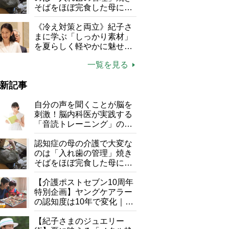
そばをほぼ完食した母に息
子が血の気が引いた理由
《冷え対策と両立》紀子さ
まに学ぶ「しっかり素材」
を夏らしく軽やかに魅せる
3つの着こなし法則
一覧を見る
新記事
自分の声を聞くことが脳を
刺激！脳内科医が実践する
「音読トレーニング」の極
意
認知症の母の介護で大変な
のは「入れ歯の管理」焼き
そばをほぼ完食した母に息
子が血の気が引いた理由
【介護ポストセブン10周年
特別企画】ヤングケアラー
の認知度は10年で変化｜流
行語大賞にノミネート、法
律にも明記されたが果たし
【紀子さまのジュエリー