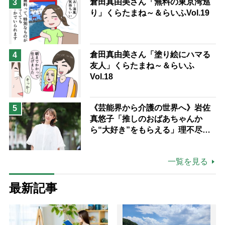
倉田真由美さん「無料の東京湾巡
3
り」くらたまね～＆らいふVol.19
倉田真由美さん「塗り絵にハマる
4
友人」くらたまね～＆らいふ
Vol.18
《芸能界から介護の世界へ》岩佐
5
真悠子「推しのおばあちゃんか
ら“大好き”をもらえる」理不尽さ
も吹き飛ぶ“やりがい”、介護の現
場は「愛おしい」
一覧を見る
最新記事