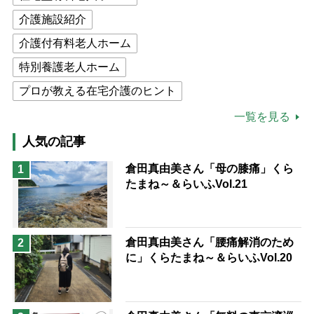
介護施設紹介
介護付有料老人ホーム
特別養護老人ホーム
プロが教える在宅介護のヒント
公的介護保険制度
介護食
一覧を見る
高木ブー
ケアマネジャー
人気の記事
猫が母になつきません
倉田真由美さん「母の膝痛」くら
1
たまね～＆らいふVol.21
息子の遠距離介護サバイバル術
兄がボケました
便利なサービス
予防法
倉田真由美さん「腰痛解消のため
2
に」くらたまね～＆らいふVol.20