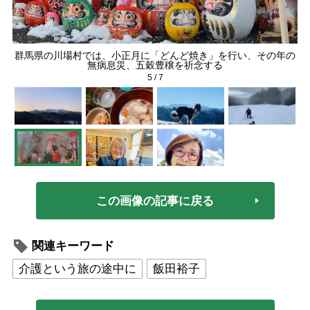
群馬県の川場村では、小正月に「どんど焼き」を行い、その年の
無病息災、五穀豊穣を祈念する
5
/
7
この画像の記事に戻る
関連キーワード
介護という旅の途中に
飯田裕子