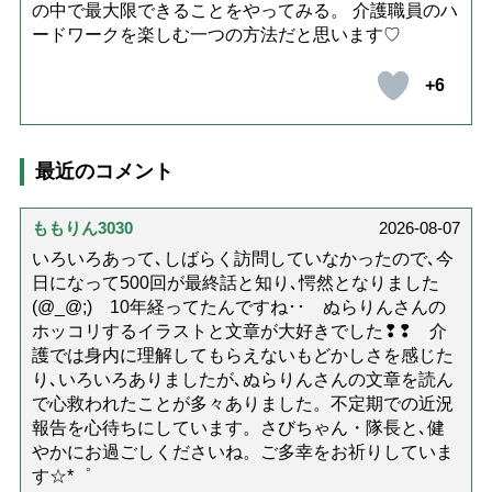
の中で最大限できることをやってみる。 介護職員のハ
ードワークを楽しむ一つの方法だと思います♡
+6
最近のコメント
ももりん3030
2026-08-07
いろいろあって､しばらく訪問していなかったので､今
日になって500回が最終話と知り､愕然となりました
(@_@;) 10年経ってたんですね･･ ぬらりんさんの
ホッコリするイラストと文章が大好きでした❢❢ 介
護では身内に理解してもらえないもどかしさを感じた
り､いろいろありましたが､ぬらりんさんの文章を読ん
で心救われたことが多々ありました。不定期での近況
報告を心待ちにしています。さびちゃん・隊長と､健
やかにお過ごしくださいね。ご多幸をお祈りしていま
す☆*゜