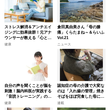
ストレス解消＆アンチエイ
倉田真由美さん「母の膝
ジングに効果抜群！元アナ
痛」くらたまね～＆らいふ
ウンサーが教える「心と体
Vol.21
を元気にする音読の習慣」
健康
ニュース
自分の声を聞くことが脳を
認知症の母の介護で大変な
刺激！脳内科医が実践する
のは「入れ歯の管理」焼き
「音読トレーニング」の極
そばをほぼ完食した母に息
意
子が血の気が引いた理由
健康
連載