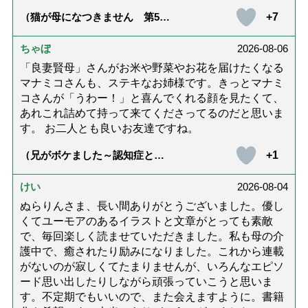
+7
（猫が母になつきません 第500
話「ありがとう」【最終話】）
ちゃぼ
2026-08-06
「良妻賢母」さんがお米や野菜やお花を届けたくなる
マナミコさんも、ステキなお姉様です。きっとマナミ
コさんが「うわー！」と喜んでくれる顔を見たくて、
あれこれ詰めて持って来てくださってるのだと思いま
す。 お二人とも良いお友達ですね。
+1
（兄がボケました～認知症と介
護と老後と「第84回『特別送
達』が届きました」）
けい
2026-08-04
ぬらりんさま、長い間ありがとうございました。優し
くてユーモアのあるイラストと文章がとっても素敵
で、毎回楽しく読ませていただきました。私も母の介
護中で、癒されたり励みになりました。これから連載
がないのが寂しくてたまりませんが、いろんなエピソ
ード思い出したりしながら頑張っていこうと思いま
す。不定期でもいいので、また会えますように。書籍