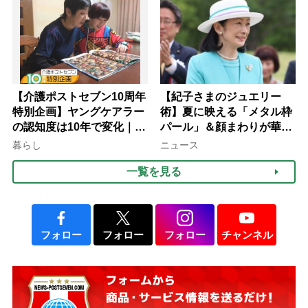
【介護ポストセブン10周年
【紀子さまのジュエリー
特別企画】ヤングケアラー
術】夏に映える「メタル枠
の認知度は10年で変化｜流
パール」＆顔まわりが華や
行語大賞にノミネート、法
ぐ「揺れる一粒」の使い分
暮らし
ニュース
律にも明記されたが果たし
け方
一覧を見る
て現在は？
フォロー
フォロー
フォロー
チャンネル