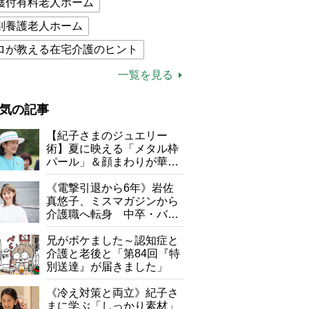
護付有料老人ホーム
別養護老人ホーム
ロが教える在宅介護のヒント
的介護保険制度
介護食
一覧を見る
木ブー
ケアマネジャー
気の記事
が母になつきません
【紀子さまのジュエリー
子の遠距離介護サバイバル術
術】夏に映える「メタル枠
パール」＆顔まわりが華や
がボケました
便利なサービス
ぐ「揺れる一粒」の使い分
け方
《電撃引退から6年》岩佐
防法
真悠子、ミスマガジンから
介護職へ転身 中卒・バイ
ト経験ゼロの彼女が見つけ
た“居場所”「社会の役に立
兄がボケました～認知症と
ちながら自分らしくいられ
介護と老後と「第84回『特
る」
別送達』が届きました」
《冷え対策と両立》紀子さ
まに学ぶ「しっかり素材」