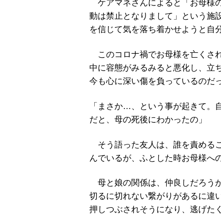
ケアマネさんによると「お母様の
動は禁止となりまして」という施
を信じて気を落ち着かせようと自
このコロナ禍でお母様を亡くされ
中に容態がみるみると悪化し、立
今も心に深い傷を負っているのだ
「まさか…、という事が起きて。
だと、母の死後にわかったの」
そう語った友人は、誰を責めるこ
んでいるが、ふとした時お母様へ
母と娘の関係は、仲良しだろうが
切るに切れない繋がりがあるに違
押しつぶされそうになり、逃げた