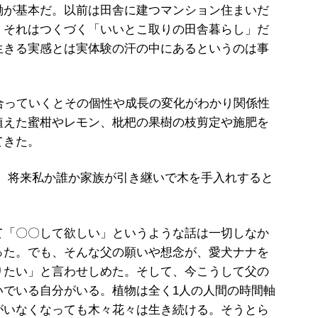
が基本だ。以前は田舎に建つマンション住まいだ
。それはつくづく「いいとこ取りの田舎暮らし」だ
生きる実感とは実体験の汗の中にあるというのは事
合っていくとその個性や成長の変化がわかり関係性
植えた蜜柑やレモン、枇杷の果樹の枝剪定や施肥を
てきた。
に、将来私か誰か家族が引き継いで木を手入れすると
「〇〇して欲しい」というような話は一切しなか
った。でも、そんな父の願いや想念が、愛犬ナナを
りたい」と言わせしめた。そして、今こうして父の
いでいる自分がいる。植物は全く1人の人間の時間軸
がいなくなっても木々花々は生き続ける。そうとら