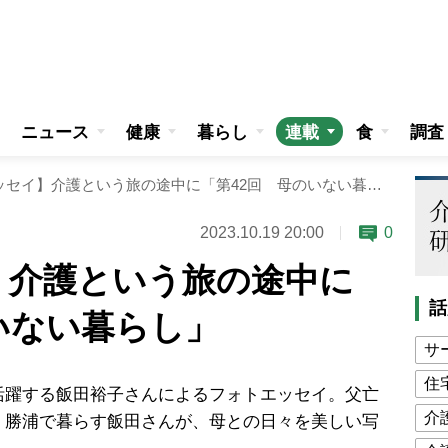
ニュース
健康
暮らし
連載
食
調査
【連載エッセイ】介護という旅の途中に「第42回 母のいない暮らし」
2023.10.19 20:00
0
】介護という旅の途中に
話
いない暮らし」
サ
住
躍する飯田裕子さんによるフォトエッセイ。父亡
介
・勝浦で暮らす飯田さんが、母との日々を美しい写