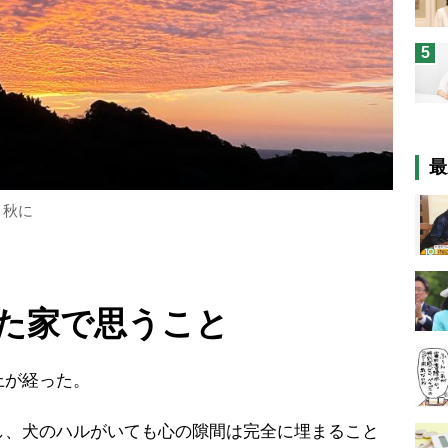
5
最
う秋に
た家で思うこと
上が経った。
、犬のハルがいても心の隙間は完全に埋まること