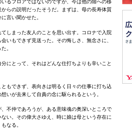
いるフロアではないのですが、今は他の階への移
設からの説明だったそうだ。まずは、母の長寿体質
分に言い聞かせた。
てしまった友人のことを思い出す。コロナで入院
ち会いもできず見送った。その悔しさ、無念さに、
った。
自分にとって、それはどんな仕打ちよりも辛いこと
ともできず、表向きは明るく日々の仕事に打ち込
の想いが去来して自責の念に駆られるという。
、不仲であろうが、ある意味魂の奥深いところで
いない。その偉大さゆえ、時に娘は母という存在に
くもなる。