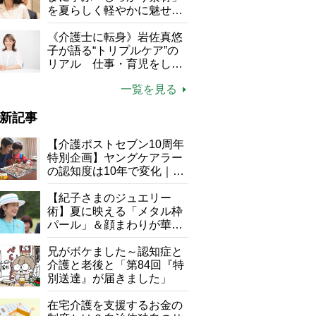
を夏らしく軽やかに魅せる
3つの着こなし法則
《介護士に転身》岩佐真悠
子が語る“トリプルケア”の
リアル 仕事・育児をしな
がら96歳の義祖母と同居し
一覧を見る
て介護 プロだから言える
「家での介護は“雑”でも気
新記事
にしない」
【介護ポストセブン10周年
特別企画】ヤングケアラー
の認知度は10年で変化｜流
行語大賞にノミネート、法
律にも明記されたが果たし
【紀子さまのジュエリー
て現在は？
術】夏に映える「メタル枠
パール」＆顔まわりが華や
ぐ「揺れる一粒」の使い分
け方
兄がボケました～認知症と
介護と老後と「第84回『特
別送達』が届きました」
在宅介護を支援するお金の