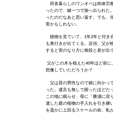
田舎暮らしのワンオペは肉体労働
ったので、鍵一つで旅へ出られた
ったのだなあと思い返す。でも、
実かもしれない。
植物を見ていて、1年2年と付き
も奥行きが出てくる。近頃、父が
すると実のなり方に格段と差が出
父がこの木を植えた40年ほど前
想像していただろうか？
父は昔の男性なので娘に向かって
った。遺言も無しで困ったほどだ
この地に眠らせ、母に「勝浦に戻
遺した庭の植物の手入れを引き継
を遥かに上回るスケールの命。私