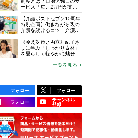
制度とは？自治体独自のサ
ービス「毎月2万円が支給
される」ケースも【FP解
説】
【介護ポストセブン10周年
特別企画】働きながら親の
介護を続けるコツ「介護は
10年以上続くことも…3つ
のフェーズに分けて考えて
《冷え対策と両立》紀子さ
みよう」【社会福祉士解
まに学ぶ「しっかり素材」
説】
を夏らしく軽やかに魅せる
3つの着こなし法則
一覧を見る
フォロー
フォロー
チャンネル
フォロー
登録