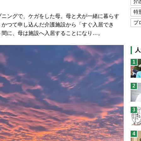
介
特
ニングで、ケガをした母。母と犬が一緒に暮らす
プ
、かつて申し込んだ介護施設から「すぐ入居でき
う間に、母は施設へ入居することになり…。
公
高
人
猫
1
息
兄
2
予
3
4