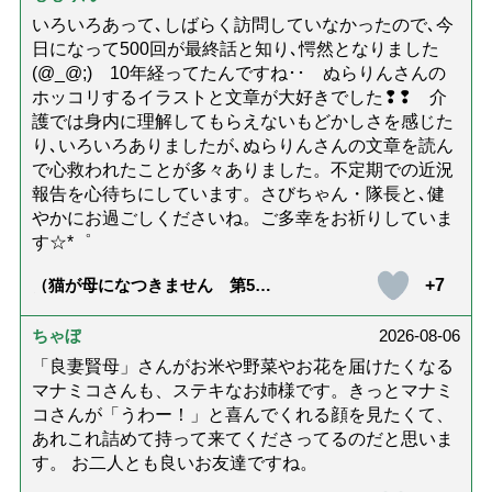
える大切な5つのこと）
いろいろあって､しばらく訪問していなかったので､今
日になって500回が最終話と知り､愕然となりました
(@_@;) 10年経ってたんですね･･ ぬらりんさんの
ホッコリするイラストと文章が大好きでした❢❢ 介
護では身内に理解してもらえないもどかしさを感じた
り､いろいろありましたが､ぬらりんさんの文章を読ん
で心救われたことが多々ありました。不定期での近況
報告を心待ちにしています。さびちゃん・隊長と､健
やかにお過ごしくださいね。ご多幸をお祈りしていま
す☆*゜
+7
（猫が母になつきません 第500
話「ありがとう」【最終話】）
ちゃぼ
2026-08-06
「良妻賢母」さんがお米や野菜やお花を届けたくなる
マナミコさんも、ステキなお姉様です。きっとマナミ
コさんが「うわー！」と喜んでくれる顔を見たくて、
あれこれ詰めて持って来てくださってるのだと思いま
す。 お二人とも良いお友達ですね。