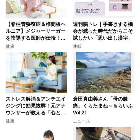
【脊柱管狭窄症＆椎間板ヘ
週刊脳トレ｜手書きする機
ルニア】メジャーリーガー
会が減った時代だからこそ
を指導する医師が伝授！腰
試したい「思い出し漢字」
痛を自力で治す運動療法4
健康
連載
選
ストレス解消＆アンチエイ
倉田真由美さん「母の膝
ジングに効果抜群！元アナ
痛」くらたまね～＆らいふ
ウンサーが教える「心と体
Vol.21
を元気にする音読の習慣」
健康
ニュース