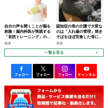
自分の声を聞くことが脳を
認知症の母の介護で大変な
刺激！脳内科医が実践する
のは「入れ歯の管理」焼き
「音読トレーニング」の極
そばをほぼ完食した母に息
意
子が血の気が引いた理由
健康
連載
一覧を見る
フォロー
フォロー
フォロー
チャンネル