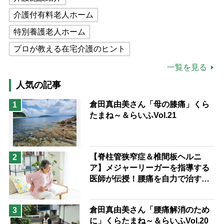
介護付有料老人ホーム
特別養護老人ホーム
プロが教える在宅介護のヒント
公的介護保険制度
介護食
一覧を見る
高木ブー
ケアマネジャー
人気の記事
猫が母になつきません
倉田真由美さん「母の膝痛」くら
1
たまね～＆らいふVol.21
息子の遠距離介護サバイバル術
兄がボケました
便利なサービス
予防法
【脊柱管狭窄症＆椎間板ヘルニ
2
ア】メジャーリーガーを指導する
医師が伝授！腰痛を自力で治す運
動療法4選
倉田真由美さん「腰痛解消のため
3
に」くらたまね～＆らいふVol.20