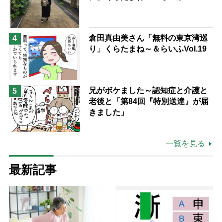
倉田真由美さん「無料の東京湾巡
4
り」くらたまね～＆らいふVol.19
兄がボケました～認知症と介護と
5
老後と「第84回『特別送達』が届
きました」
一覧を見る
最新記事