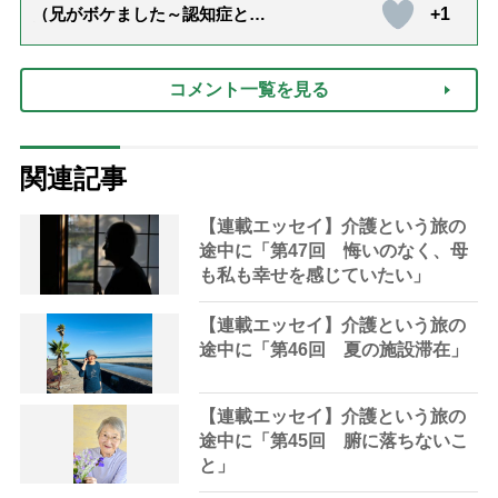
+1
（兄がボケました～認知症と介
護と老後と「第84回『特別送
達』が届きました」）
コメント一覧を見る
関連記事
【連載エッセイ】介護という旅の
途中に「第47回 悔いのなく、母
も私も幸せを感じていたい」
【連載エッセイ】介護という旅の
途中に「第46回 夏の施設滞在」
【連載エッセイ】介護という旅の
途中に「第45回 腑に落ちないこ
と」