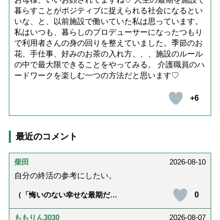
暮らすことがポジティブに捉えられる社会になるとい
いな、と、以前施設で働いていた私は思っています。
私はいつも、暮らしのプロデューサーになったつもり
で利用者さんの身の回りを整えていました。季節のお
花、手仕事、好みのお茶の入れ方、、、施設のルール
の中で最大限できることをやってみる。 介護職員のハ
ードワークを楽しむ一つの方法だと思います♡
+6
最近のコメント
柴田
2026-08-10
自分の終活の参考にしたい。
0
（「悔いのない幸せな最期だっ
た」女優・杉田かおるさんが振
り返る母の在宅介護と看取り｜
幸せな在宅死のために医師が教
ももりん3030
2026-08-07