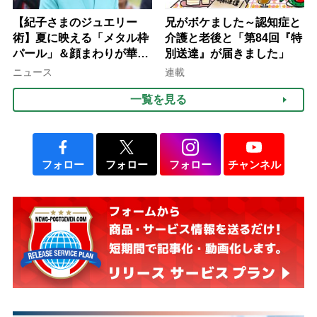
【紀子さまのジュエリー
兄がボケました～認知症と
術】夏に映える「メタル枠
介護と老後と「第84回『特
パール」＆顔まわりが華や
別送達』が届きました」
ぐ「揺れる一粒」の使い分
ニュース
連載
け方
一覧を見る
フォロー
フォロー
フォロー
チャンネル