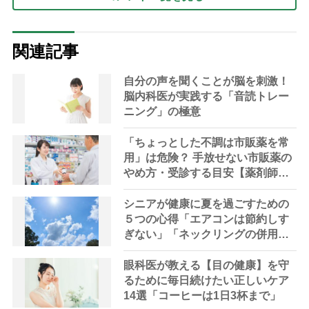
関連記事
自分の声を聞くことが脳を刺激！
脳内科医が実践する「音読トレー
ニング」の極意
「ちょっとした不調は市販薬を常
用」は危険？ 手放せない市販薬の
やめ方・受診する目安【薬剤師解
説】
シニアが健康に夏を過ごすための
５つの心得「エアコンは節約しす
ぎない」「ネックリングの併用で
電気代をお得に」【節約＆家事ア
ドバイザー解説】
眼科医が教える【目の健康】を守
るために毎日続けたい正しいケア
14選「コーヒーは1日3杯まで」