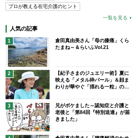
プロが教える在宅介護のヒント
公的介護保険制度
介護食
一覧を見る
高木ブー
ケアマネジャー
人気の記事
猫が母になつきません
倉田真由美さん「母の膝痛」くら
1
たまね～＆らいふVol.21
息子の遠距離介護サバイバル術
兄がボケました
便利なサービス
予防法
【紀子さまのジュエリー術】夏に
2
映える「メタル枠パール」＆顔ま
わりが華やぐ「揺れる一粒」の使
い分け方
兄がボケました～認知症と介護と
3
老後と「第84回『特別送達』が届
きました」