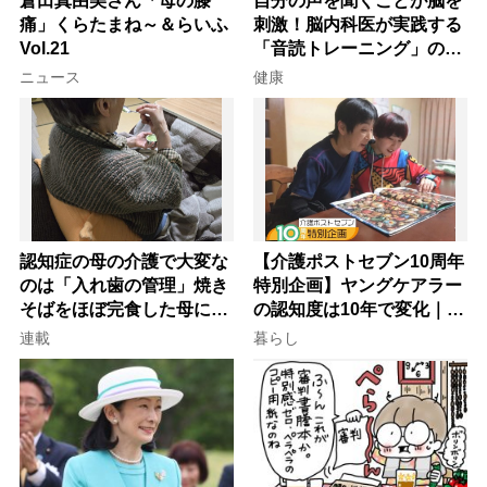
倉田真由美さん「母の膝
自分の声を聞くことが脳を
痛」くらたまね～＆らいふ
刺激！脳内科医が実践する
Vol.21
「音読トレーニング」の極
意
ニュース
健康
認知症の母の介護で大変な
【介護ポストセブン10周年
のは「入れ歯の管理」焼き
特別企画】ヤングケアラー
そばをほぼ完食した母に息
の認知度は10年で変化｜流
子が血の気が引いた理由
行語大賞にノミネート、法
連載
暮らし
律にも明記されたが果たし
て現在は？