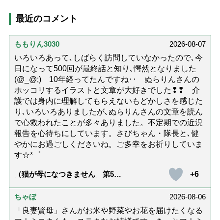
最近のコメント
ももりん3030
2026-08-07
いろいろあって､しばらく訪問していなかったので､今
日になって500回が最終話と知り､愕然となりました
(@_@;) 10年経ってたんですね･･ ぬらりんさんの
ホッコリするイラストと文章が大好きでした❢❢ 介
護では身内に理解してもらえないもどかしさを感じた
り､いろいろありましたが､ぬらりんさんの文章を読ん
で心救われたことが多々ありました。不定期での近況
報告を心待ちにしています。さびちゃん・隊長と､健
やかにお過ごしくださいね。ご多幸をお祈りしていま
す☆*゜
+6
（猫が母になつきません 第500
話「ありがとう」【最終話】）
ちゃぼ
2026-08-06
「良妻賢母」さんがお米や野菜やお花を届けたくなる