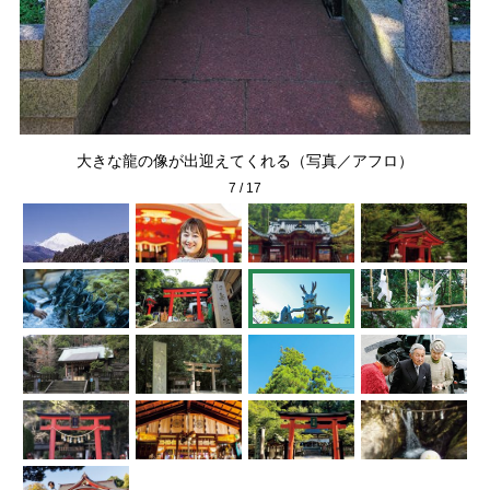
写真
大きな龍の像が出迎えてくれる（写真／アフロ）
「
7
/
17