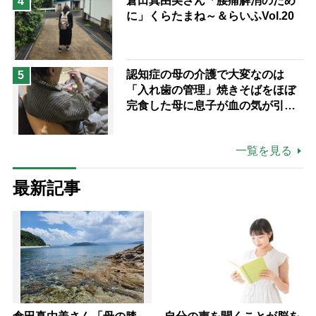
倉田真由美さん「腰痛解消のため
4
に」くらたまね～＆らいふVol.20
認知症の母の介護で大変なのは
5
「入れ歯の管理」焼きそばをほぼ
完食した母に息子が血の気が引い
た理由
一覧を見る
最新記事