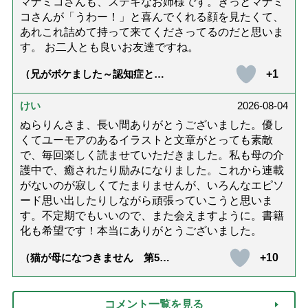
マナミコさんも、ステキなお姉様です。きっとマナミ
コさんが「うわー！」と喜んでくれる顔を見たくて、
あれこれ詰めて持って来てくださってるのだと思いま
す。 お二人とも良いお友達ですね。
+1
（兄がボケました～認知症と介
護と老後と「第84回『特別送
達』が届きました」）
けい
2026-08-04
ぬらりんさま、長い間ありがとうございました。優し
くてユーモアのあるイラストと文章がとっても素敵
で、毎回楽しく読ませていただきました。私も母の介
護中で、癒されたり励みになりました。これから連載
がないのが寂しくてたまりませんが、いろんなエピソ
ード思い出したりしながら頑張っていこうと思いま
す。不定期でもいいので、また会えますように。書籍
化も希望です！本当にありがとうございました。
+10
（猫が母になつきません 第500
話「ありがとう」【最終話】）
コメント一覧を見る