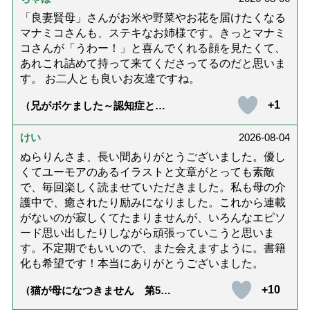
「良妻賢母」さんがお米や野菜やお花を届けたくなる
マナミコさんも、ステキなお姉様です。きっとマナミ
コさんが「うわー！」と喜んでくれる顔を見たくて、
あれこれ詰めて持って来てくださってるのだと思いま
す。 お二人とも良いお友達ですね。
+1
（兄がボケました～認知症と介
護と老後と「第84回『特別送
達』が届きました」）
けい
2026-08-04
ぬらりんさま、長い間ありがとうございました。優し
くてユーモアのあるイラストと文章がとっても素敵
で、毎回楽しく読ませていただきました。私も母の介
護中で、癒されたり励みになりました。これから連載
がないのが寂しくてたまりませんが、いろんなエピソ
ード思い出したりしながら頑張っていこうと思いま
す。不定期でもいいので、また会えますように。書籍
化も希望です！本当にありがとうございました。
+10
（猫が母になつきません 第500
話「ありがとう」【最終話】）