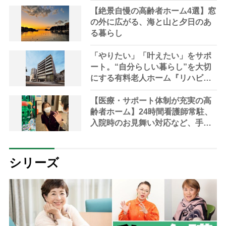
【絶景自慢の高齢者ホーム4選】窓
の外に広がる、海と山と夕日のあ
る暮らし
「やりたい」「叶えたい」をサポ
ート。“自分らしい暮らし”を大切
にする有料老人ホーム『リハビリ
ホームグランダ池田満寿美町』が
開設【大阪府・池田市】
【医療・サポート体制が充実の高
齢者ホーム】24時間看護師常駐、
入院時のお見舞い対応など、手厚
いケアが魅力
シリーズ