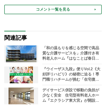
コメント一覧を見る
関連記事
「和の温もりを感じる空間で高品
質な介護サービスを」介護付き有
料老人ホーム『はなことば春日
部』来春オープン【埼玉県・春日
部市】
『ウイーザス九段』便りVol.2《大
好評リハビリ》の秘密に迫る！専
門職リハチームが挑む「在宅復帰
の可能性を広げる」「人生の幸福
を追求する」 “リハビリ革命”と
デイサービス併設で移動の負担が
は？
少なく安全 住宅型有料老人ホー
ム『エクラシア東大宮』が開設
【埼玉県・さいたま市】