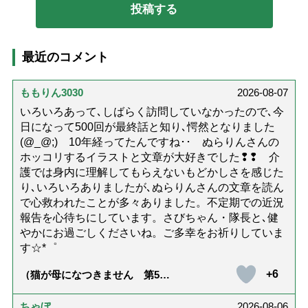
最近のコメント
ももりん3030
2026-08-07
いろいろあって､しばらく訪問していなかったので､今
日になって500回が最終話と知り､愕然となりました
(@_@;) 10年経ってたんですね･･ ぬらりんさんの
ホッコリするイラストと文章が大好きでした❢❢ 介
護では身内に理解してもらえないもどかしさを感じた
り､いろいろありましたが､ぬらりんさんの文章を読ん
で心救われたことが多々ありました。不定期での近況
報告を心待ちにしています。さびちゃん・隊長と､健
やかにお過ごしくださいね。ご多幸をお祈りしていま
す☆*゜
+6
（猫が母になつきません 第500
話「ありがとう」【最終話】）
ちゃぼ
2026-08-06