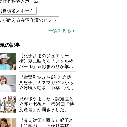
護付有料老人ホーム
別養護老人ホーム
ロが教える在宅介護のヒント
的介護保険制度
介護食
一覧を見る
木ブー
ケアマネジャー
気の記事
が母になつきません
【紀子さまのジュエリー
子の遠距離介護サバイバル術
術】夏に映える「メタル枠
パール」＆顔まわりが華や
がボケました
便利なサービス
ぐ「揺れる一粒」の使い分
け方
《電撃引退から6年》岩佐
防法
真悠子、ミスマガジンから
介護職へ転身 中卒・バイ
ト経験ゼロの彼女が見つけ
た“居場所”「社会の役に立
兄がボケました～認知症と
ちながら自分らしくいられ
介護と老後と「第84回『特
る」
別送達』が届きました」
《冷え対策と両立》紀子さ
まに学ぶ「しっかり素材」