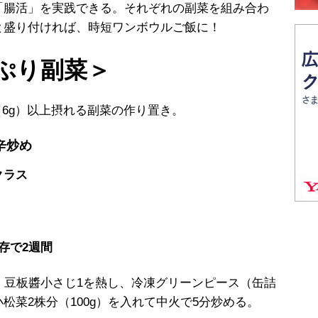
「腸活」を実践できる。それぞれの副菜を組み合わ
と盛り付ければ、時短ワンボウルご飯に！
ぷり副菜＞
（6g）以上摂れる副菜の作り置き。
辛炒め
クラス
存で2週間
、豆板醬小さじ1を熱し、冷凍グリーンピース（缶詰
小松菜2株分（100g）を入れて中火で5分炒める。