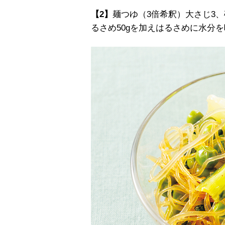
【2】
麺つゆ（3倍希釈）大さじ3、
るさめ50gを加えはるさめに水分