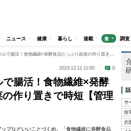
ニュース
健康
暮らし
連載
食
調査
お手軽ワンボウルで腸活！食物繊維×発酵食品たっぷり副菜の作り置きで時短【管理栄養士提案】
2023.12.11 11:00
0
ルで腸活！食物繊維×発酵
話
菜の作り置きで時短【管理
サ
住
介
ップなどいいことづくめ。「食物繊維に発酵食品