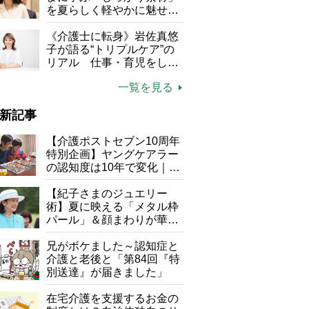
を夏らしく軽やかに魅せる
3つの着こなし法則
《介護士に転身》岩佐真悠
子が語る“トリプルケア”の
リアル 仕事・育児をしな
がら96歳の義祖母と同居し
一覧を見る
て介護 プロだから言える
「家での介護は“雑”でも気
新記事
にしない」
【介護ポストセブン10周年
特別企画】ヤングケアラー
の認知度は10年で変化｜流
行語大賞にノミネート、法
律にも明記されたが果たし
【紀子さまのジュエリー
て現在は？
術】夏に映える「メタル枠
パール」＆顔まわりが華や
ぐ「揺れる一粒」の使い分
け方
兄がボケました～認知症と
介護と老後と「第84回『特
別送達』が届きました」
在宅介護を支援するお金の