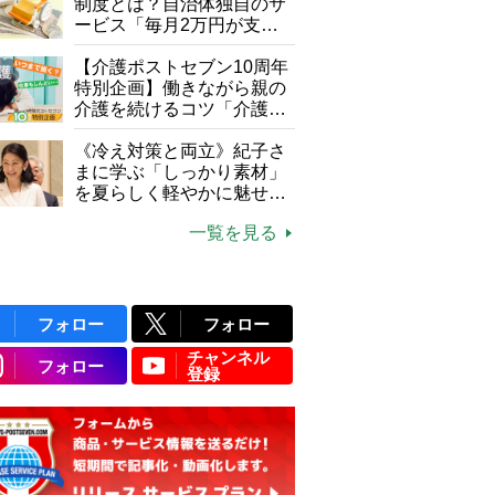
制度とは？自治体独自のサ
ービス「毎月2万円が支給
される」ケースも【FP解
説】
【介護ポストセブン10周年
特別企画】働きながら親の
介護を続けるコツ「介護は
10年以上続くことも…3つ
のフェーズに分けて考えて
《冷え対策と両立》紀子さ
みよう」【社会福祉士解
まに学ぶ「しっかり素材」
説】
を夏らしく軽やかに魅せる
3つの着こなし法則
一覧を見る
フォロー
フォロー
チャンネル
フォロー
登録