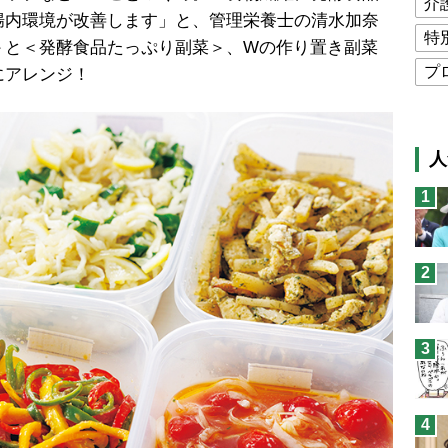
介
腸内環境が改善します」と、管理栄養士の清水加奈
特
＞と＜発酵食品たっぷり副菜＞、Wの作り置き副菜
プ
にアレンジ！
公
高
人
猫
1
息
兄
2
予
3
4