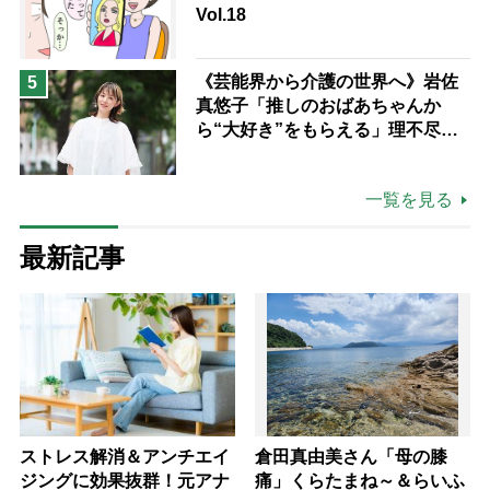
Vol.18
《芸能界から介護の世界へ》岩佐
5
真悠子「推しのおばあちゃんか
ら“大好き”をもらえる」理不尽さ
も吹き飛ぶ“やりがい”、介護の現
場は「愛おしい」
一覧を見る
最新記事
ストレス解消＆アンチエイ
倉田真由美さん「母の膝
ジングに効果抜群！元アナ
痛」くらたまね～＆らいふ