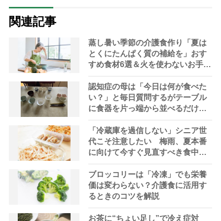
関連記事
蒸し暑い季節の介護食作り「夏は
とくにたんぱく質の補給を」おす
すめ食材6選＆火を使わないお手軽
レシピ3選【管理栄養士提案】
認知症の母は「今日は何が食べた
い？」と毎日質問するがテーブル
に食器を片っ端から並べるだけ―
困った息子の対処法とものがない
現在の台所の意味
「冷蔵庫を過信しない」シニア世
代こそ注意したい 梅雨、夏本番
に向けて今すぐ見直すべき食中毒
対策を家事アドバイザーが指南
ブロッコリーは「冷凍」でも栄養
価は変わらない？介護食に活用す
るときのコツを解説
お茶に“ちょい足し”で冷え症対