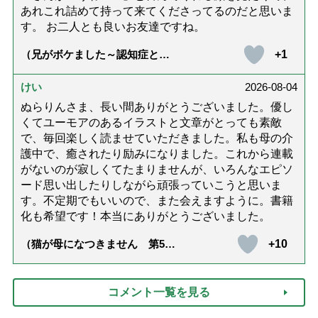
あれこれ詰めて持って来てくださってるのだと思いま
す。 お二人とも良いお友達ですね。
+1
（兄がボケました～認知症と介
護と老後と「第84回『特別送
達』が届きました」）
けい
2026-08-04
ぬらりんさま、長い間ありがとうございました。優し
くてユーモアのあるイラストと文章がとっても素敵
で、毎回楽しく読ませていただきました。私も母の介
護中で、癒されたり励みになりました。これから連載
がないのが寂しくてたまりませんが、いろんなエピソ
ード思い出したりしながら頑張っていこうと思いま
す。不定期でもいいので、また会えますように。書籍
化も希望です！本当にありがとうございました。
+10
（猫が母になつきません 第500
話「ありがとう」【最終話】）
コメント一覧を見る