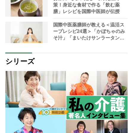
策！身近な食材で作る「飲む薬
膳」レシピを国際中医師が伝授
国際中医薬膳師が教える＜温活ス
ープレシピ24選＞「かぼちゃのみ
そ汁」「まいたけサンラータン」
で冷え対策
シリーズ