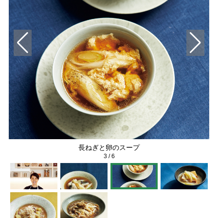
長ねぎと卵のスープ
3
/
6