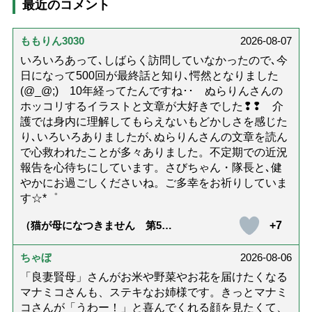
最近のコメント
ももりん3030
2026-08-07
いろいろあって､しばらく訪問していなかったので､今
日になって500回が最終話と知り､愕然となりました
(@_@;) 10年経ってたんですね･･ ぬらりんさんの
ホッコリするイラストと文章が大好きでした❢❢ 介
護では身内に理解してもらえないもどかしさを感じた
り､いろいろありましたが､ぬらりんさんの文章を読ん
で心救われたことが多々ありました。不定期での近況
報告を心待ちにしています。さびちゃん・隊長と､健
やかにお過ごしくださいね。ご多幸をお祈りしていま
す☆*゜
+7
（猫が母になつきません 第500
話「ありがとう」【最終話】）
ちゃぼ
2026-08-06
「良妻賢母」さんがお米や野菜やお花を届けたくなる
マナミコさんも、ステキなお姉様です。きっとマナミ
コさんが「うわー！」と喜んでくれる顔を見たくて、