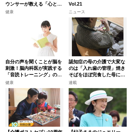
ウンサーが教える「心と体
Vol.21
を元気にする音読の習慣」
健康
ニュース
自分の声を聞くことが脳を
認知症の母の介護で大変な
刺激！脳内科医が実践する
のは「入れ歯の管理」焼き
「音読トレーニング」の極
そばをほぼ完食した母に息
意
子が血の気が引いた理由
健康
連載