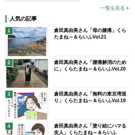
公的介護保険制度
介護食
一覧を見る
高木ブー
ケアマネジャー
人気の記事
猫が母になつきません
倉田真由美さん「母の膝痛」くら
1
たまね～＆らいふVol.21
息子の遠距離介護サバイバル術
兄がボケました
便利なサービス
予防法
倉田真由美さん「腰痛解消のため
2
に」くらたまね～＆らいふVol.20
倉田真由美さん「無料の東京湾巡
3
り」くらたまね～＆らいふVol.19
倉田真由美さん「塗り絵にハマる
4
友人」くらたまね～＆らいふ