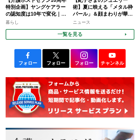
【介護ポストセブン10周年
【紀子さまのジュエリー
特別企画】ヤングケアラー
術】夏に映える「メタル枠
の認知度は10年で変化｜流
パール」＆顔まわりが華や
行語大賞にノミネート、法
ぐ「揺れる一粒」の使い分
暮らし
ニュース
律にも明記されたが果たし
け方
一覧を見る
て現在は？
フォロー
フォロー
フォロー
チャンネル