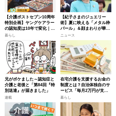
【介護ポストセブン10周年
【紀子さまのジュエリー
特別企画】ヤングケアラー
術】夏に映える「メタル枠
の認知度は10年で変化｜流
パール」＆顔まわりが華や
行語大賞にノミネート、法
ぐ「揺れる一粒」の使い分
暮らし
ニュース
律にも明記されたが果たし
け方
て現在は？
兄がボケました～認知症と
在宅介護を支援するお金の
介護と老後と「第84回『特
制度とは？自治体独自のサ
別送達』が届きました」
ービス「毎月2万円が支給
される」ケースも【FP解
連載
暮らし
説】