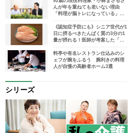
92歳の現役料理家・小林まさるさ
んが年を重ねても老いない理由
「料理が脳トレになっている」と
脳トレの権威が解説
《認知症予防にも》シニア世代が1
日に摂るべきたんぱく質の3分の1
量が摂れる！医師が考案した「長
生きスープ」レシピを紹介
料亭や有名レストラン仕込みのシ
ェフが腕をふるう 腕利きの料理
人が自慢の高齢者ホーム3選
シリーズ