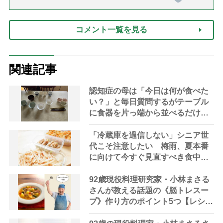
化》皇后雅子さまに学ぶ「大人
の夏ネックレス」上品＆涼しげ
に見せる4つの法則）
コメント一覧を見る
関連記事
認知症の母は「今日は何が食べた
い？」と毎日質問するがテーブル
に食器を片っ端から並べるだけ―
困った息子の対処法とものがない
現在の台所の意味
「冷蔵庫を過信しない」シニア世
代こそ注意したい 梅雨、夏本番
に向けて今すぐ見直すべき食中毒
対策を家事アドバイザーが指南
92歳現役料理研究家・小林まさる
さんが教える話題の《脳トレスー
プ》作り方のポイント5つ【レシピ
公開】