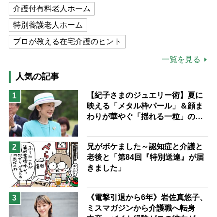
介護付有料老人ホーム
特別養護老人ホーム
プロが教える在宅介護のヒント
公的介護保険制度
介護食
一覧を見る
高木ブー
ケアマネジャー
人気の記事
猫が母になつきません
【紀子さまのジュエリー術】夏に
1
映える「メタル枠パール」＆顔ま
息子の遠距離介護サバイバル術
わりが華やぐ「揺れる一粒」の使
兄がボケました
便利なサービス
い分け方
予防法
兄がボケました～認知症と介護と
2
老後と「第84回『特別送達』が届
きました」
《電撃引退から6年》岩佐真悠子、
3
ミスマガジンから介護職へ転身