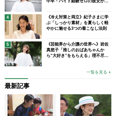
中卒・バイト経験ゼロの彼女が見
つけた“居場所”「社会の役に立ち
ながら自分らしくいられる」
《冷え対策と両立》紀子さまに学
4
ぶ「しっかり素材」を夏らしく軽
やかに魅せる3つの着こなし法則
《芸能界から介護の世界へ》岩佐
5
真悠子「推しのおばあちゃんか
ら“大好き”をもらえる」理不尽さ
も吹き飛ぶ“やりがい”、介護の現
場は「愛おしい」
一覧を見る
最新記事