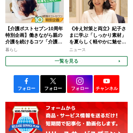
【介護ポストセブン10周年
《冷え対策と両立》紀子さ
特別企画】働きながら親の
まに学ぶ「しっかり素材」
介護を続けるコツ「介護は
を夏らしく軽やかに魅せる
10年以上続くことも…3つ
3つの着こなし法則
暮らし
ニュース
のフェーズに分けて考えて
一覧を見る
みよう」【社会福祉士解
説】
フォロー
フォロー
フォロー
チャンネル