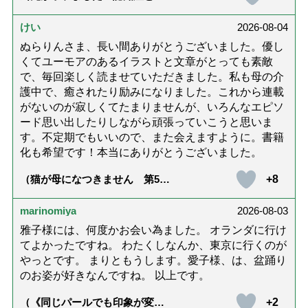
護と老後と「第84回『特別送
達』が届きました」）
けい
2026-08-04
ぬらりんさま、長い間ありがとうございました。優し
くてユーモアのあるイラストと文章がとっても素敵
で、毎回楽しく読ませていただきました。私も母の介
護中で、癒されたり励みになりました。これから連載
がないのが寂しくてたまりませんが、いろんなエピソ
ード思い出したりしながら頑張っていこうと思いま
す。不定期でもいいので、また会えますように。書籍
化も希望です！本当にありがとうございました。
+8
（猫が母になつきません 第500
話「ありがとう」【最終話】）
marinomiya
2026-08-03
雅子様には、何度かお会い為ました。 オランダに行け
てよかったですね。 わたくしなんか、東京に行くのが
やっとです。 まりともうします。愛子様、は、盆踊り
のお姿が好きなんですね。 以上です。
+2
（《同じパールでも印象が変