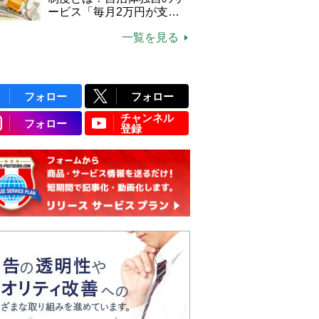
ービス「毎月2万円が支給
される」ケースも【FP解
一覧を見る
説】
フォロー
フォロー
チャンネル
フォロー
登録