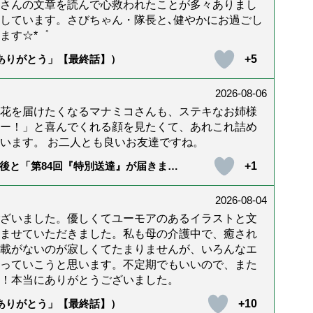
んさんの文章を読んで心救われたことが多々ありまし
しています。さびちゃん・隊長と､健やかにお過ごし
ます☆*゜
+5
「ありがとう」【最終話】）
2026-08-06
花を届けたくなるマナミコさんも、ステキなお姉様
ー！」と喜んでくれる顔を見たくて、あれこれ詰め
います。 お二人とも良いお友達ですね。
+1
後と「第84回『特別送達』が届きまし
2026-08-04
ざいました。優しくてユーモアのあるイラストと文
ませていただきました。私も母の介護中で、癒され
載がないのが寂しくてたまりませんが、いろんなエ
っていこうと思います。不定期でもいいので、また
！本当にありがとうございました。
+10
「ありがとう」【最終話】）