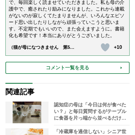
で、毎回楽しく読ませていただきました。私も母の介
護中で、癒されたり励みになりました。これから連載
がないのが寂しくてたまりませんが、いろんなエピソ
ード思い出したりしながら頑張っていこうと思いま
す。不定期でもいいので、また会えますように。書籍
化も希望です！本当にありがとうございました。
+10
（猫が母になつきません 第500
話「ありがとう」【最終話】）
コメント一覧を見る
関連記事
認知症の母は「今日は何が食べた
い？」と毎日質問するがテーブル
に食器を片っ端から並べるだけ―
困った息子の対処法とものがない
現在の台所の意味
「冷蔵庫を過信しない」シニア世