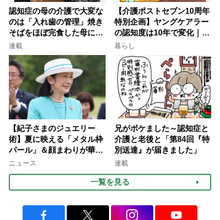
認知症の母の介護で大変な
【介護ポストセブン10周年
のは「入れ歯の管理」焼き
特別企画】ヤングケアラー
そばをほぼ完食した母に息
の認知度は10年で変化｜流
子が血の気が引いた理由
行語大賞にノミネート、法
連載
暮らし
律にも明記されたが果たし
て現在は？
【紀子さまのジュエリー
兄がボケました～認知症と
術】夏に映える「メタル枠
介護と老後と「第84回『特
パール」＆顔まわりが華や
別送達』が届きました」
ぐ「揺れる一粒」の使い分
ニュース
連載
け方
一覧を見る