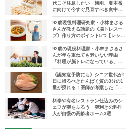
代こそ注意したい 梅雨、夏本番
に向けて今すぐ見直すべき食中毒
対策を家事アドバイザーが指南
92歳現役料理研究家・小林まさる
さんが教える話題の《脳トレスー
プ》作り方のポイント5つ【レシピ
公開】
92歳の現役料理家・小林まさるさ
んが年を重ねても老いない理由
「料理が脳トレになっている」と
脳トレの権威が解説
《認知症予防にも》シニア世代が1
日に摂るべきたんぱく質の3分の1
量が摂れる！医師が考案した「長
生きスープ」レシピを紹介
料亭や有名レストラン仕込みのシ
ェフが腕をふるう 腕利きの料理
人が自慢の高齢者ホーム3選