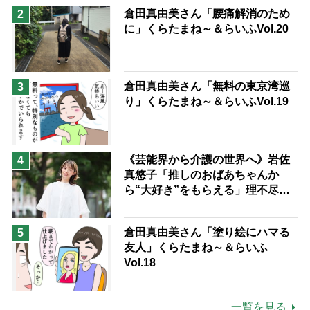
予防法
倉田真由美さん「腰痛解消のため
2
に」くらたまね～＆らいふVol.20
倉田真由美さん「無料の東京湾巡
3
り」くらたまね～＆らいふVol.19
《芸能界から介護の世界へ》岩佐
4
真悠子「推しのおばあちゃんか
ら“大好き”をもらえる」理不尽さ
も吹き飛ぶ“やりがい”、介護の現
場は「愛おしい」
倉田真由美さん「塗り絵にハマる
5
友人」くらたまね～＆らいふ
Vol.18
一覧を見る