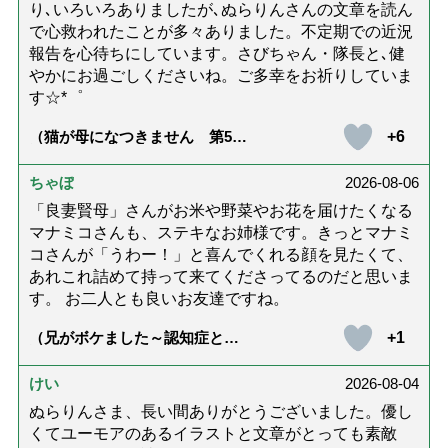
り､いろいろありましたが､ぬらりんさんの文章を読ん
で心救われたことが多々ありました。不定期での近況
報告を心待ちにしています。さびちゃん・隊長と､健
やかにお過ごしくださいね。ご多幸をお祈りしていま
す☆*゜
+6
（猫が母になつきません 第500
話「ありがとう」【最終話】）
ちゃぼ
2026-08-06
「良妻賢母」さんがお米や野菜やお花を届けたくなる
マナミコさんも、ステキなお姉様です。きっとマナミ
コさんが「うわー！」と喜んでくれる顔を見たくて、
あれこれ詰めて持って来てくださってるのだと思いま
す。 お二人とも良いお友達ですね。
+1
（兄がボケました～認知症と介
護と老後と「第84回『特別送
達』が届きました」）
けい
2026-08-04
ぬらりんさま、長い間ありがとうございました。優し
くてユーモアのあるイラストと文章がとっても素敵