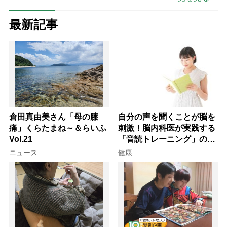
最新記事
倉田真由美さん「母の膝
自分の声を聞くことが脳を
痛」くらたまね～＆らいふ
刺激！脳内科医が実践する
Vol.21
「音読トレーニング」の極
意
ニュース
健康