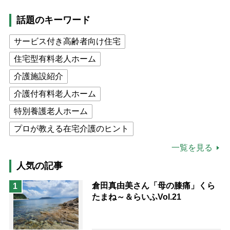
話題のキーワード
サービス付き高齢者向け住宅
住宅型有料老人ホーム
介護施設紹介
介護付有料老人ホーム
特別養護老人ホーム
プロが教える在宅介護のヒント
公的介護保険制度
介護食
一覧を見る
高木ブー
ケアマネジャー
人気の記事
猫が母になつきません
倉田真由美さん「母の膝痛」くら
1
たまね～＆らいふVol.21
息子の遠距離介護サバイバル術
兄がボケました
便利なサービス