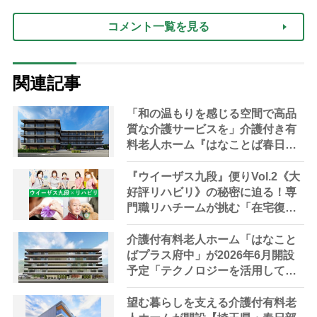
コメント一覧を見る
関連記事
「和の温もりを感じる空間で高品
質な介護サービスを」介護付き有
料老人ホーム『はなことば春日
部』来春オープン【埼玉県・春日
部市】
『ウイーザス九段』便りVol.2《大
好評リハビリ》の秘密に迫る！専
門職リハチームが挑む「在宅復帰
の可能性を広げる」「人生の幸福
を追求する」 “リハビリ革命”と
介護付有料老人ホーム「はなこと
は？
ばプラス府中」が2026年6月開設
予定「テクノロジーを活用して高
品質な介護サービスを提供」【東
京都・府中市】
望む暮らしを支える介護付有料老