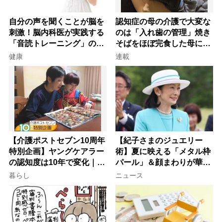
自分の声を聞くことが脳を
認知症の母の介護で大変な
刺激！脳内科医が実践する
のは「入れ歯の管理」焼き
「音読トレーニング」の極
そばをほぼ完食した母に息
意
子が血の気が引いた理由
健康
連載
【介護ポストセブン10周年
【紀子さまのジュエリー
特別企画】ヤングケアラー
術】夏に映える「メタル枠
の認知度は10年で変化｜流
パール」＆顔まわりが華や
行語大賞にノミネート、法
ぐ「揺れる一粒」の使い分
暮らし
ニュース
律にも明記されたが果たし
け方
て現在は？