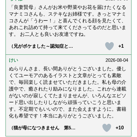
「良妻賢母」さんがお米や野菜やお花を届けたくなる
マナミコさんも、ステキなお姉様です。きっとマナミ
コさんが「うわー！」と喜んでくれる顔を見たくて、
あれこれ詰めて持って来てくださってるのだと思いま
す。 お二人とも良いお友達ですね。
+1
（兄がボケました～認知症と介
護と老後と「第84回『特別送
達』が届きました」）
けい
2026-08-04
ぬらりんさま、長い間ありがとうございました。優し
くてユーモアのあるイラストと文章がとっても素敵
で、毎回楽しく読ませていただきました。私も母の介
護中で、癒されたり励みになりました。これから連載
がないのが寂しくてたまりませんが、いろんなエピソ
ード思い出したりしながら頑張っていこうと思いま
す。不定期でもいいので、また会えますように。書籍
化も希望です！本当にありがとうございました。
+10
（猫が母になつきません 第500
話「ありがとう」【最終話】）