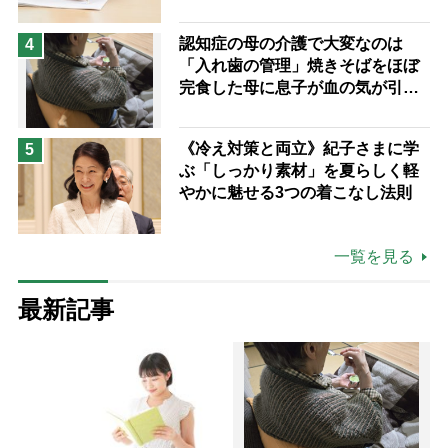
認知症の母の介護で大変なのは
4
「入れ歯の管理」焼きそばをほぼ
完食した母に息子が血の気が引い
た理由
《冷え対策と両立》紀子さまに学
5
ぶ「しっかり素材」を夏らしく軽
やかに魅せる3つの着こなし法則
一覧を見る
最新記事