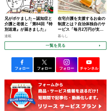
兄がボケました～認知症と
在宅介護を支援するお金の
介護と老後と「第84回『特
制度とは？自治体独自のサ
別送達』が届きました」
ービス「毎月2万円が支給
される」ケースも【FP解
連載
暮らし
説】
一覧を見る
フォロー
フォロー
フォロー
チャンネル