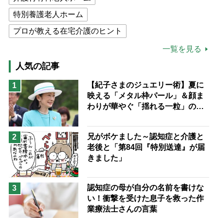
特別養護老人ホーム
プロが教える在宅介護のヒント
公的介護保険制度
介護食
一覧を見る
高木ブー
ケアマネジャー
人気の記事
猫が母になつきません
【紀子さまのジュエリー術】夏に
1
映える「メタル枠パール」＆顔ま
息子の遠距離介護サバイバル術
わりが華やぐ「揺れる一粒」の使
兄がボケました
便利なサービス
い分け方
予防法
兄がボケました～認知症と介護と
2
老後と「第84回『特別送達』が届
きました」
認知症の母が自分の名前を書けな
3
い！衝撃を受けた息子を救った作
業療法士さんの言葉