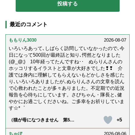
最近のコメント
ももりん3030
2026-08-07
いろいろあって､しばらく訪問していなかったので､今
日になって500回が最終話と知り､愕然となりました
(@_@;) 10年経ってたんですね･･ ぬらりんさんの
ホッコリするイラストと文章が大好きでした❢❢ 介
護では身内に理解してもらえないもどかしさを感じた
り､いろいろありましたが､ぬらりんさんの文章を読ん
で心救われたことが多々ありました。不定期での近況
報告を心待ちにしています。さびちゃん・隊長と､健
やかにお過ごしくださいね。ご多幸をお祈りしていま
す☆*゜
+5
（猫が母になつきません 第500
話「ありがとう」【最終話】）
ちゃぼ
2026-08-06