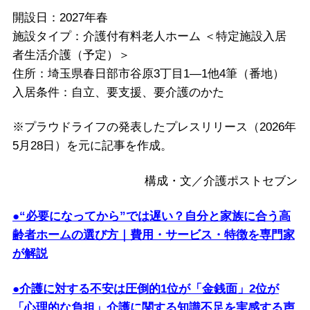
開設日：2027年春
施設タイプ：介護付有料老人ホーム ＜特定施設入居
者生活介護（予定）＞
住所：埼玉県春日部市谷原3丁目1―1他4筆（番地）
入居条件：自立、要支援、要介護のかた
※プラウドライフの発表したプレスリリース（2026年
5月28日）を元に記事を作成。
構成・文／介護ポストセブン
●“必要になってから”では遅い？自分と家族に合う高
齢者ホームの選び方｜費用・サービス・特徴を専門家
が解説
●介護に対する不安は圧倒的1位が「金銭面」2位が
「心理的な負担」介護に関する知識不足を実感する声