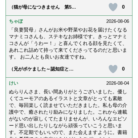
0
（猫が母になつきません 第500
話「ありがとう」【最終話】）
ちゃぼ
2026-08-06
「良妻賢母」さんがお米や野菜やお花を届けたくなる
マナミコさんも、ステキなお姉様です。きっとマナミ
コさんが「うわー！」と喜んでくれる顔を見たくて、
あれこれ詰めて持って来てくださってるのだと思いま
す。 お二人とも良いお友達ですね。
0
（兄がボケました～認知症と介
護と老後と「第84回『特別送
達』が届きました」）
けい
2026-08-04
ぬらりんさま、長い間ありがとうございました。優し
くてユーモアのあるイラストと文章がとっても素敵
で、毎回楽しく読ませていただきました。私も母の介
護中で、癒されたり励みになりました。これから連載
がないのが寂しくてたまりませんが、いろんなエピソ
ード思い出したりしながら頑張っていこうと思いま
す。不定期でもいいので、また会えますように。書籍