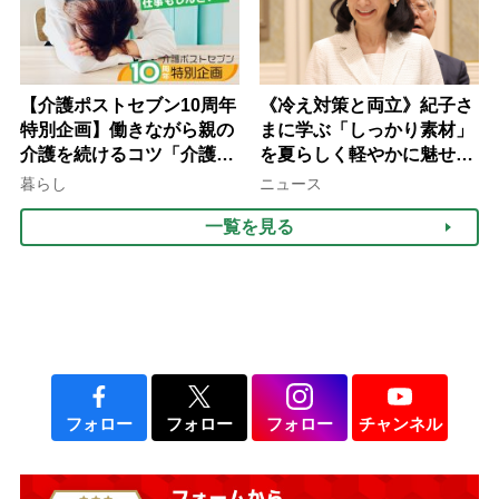
【介護ポストセブン10周年
《冷え対策と両立》紀子さ
特別企画】働きながら親の
まに学ぶ「しっかり素材」
介護を続けるコツ「介護は
を夏らしく軽やかに魅せる
10年以上続くことも…3つ
3つの着こなし法則
暮らし
ニュース
のフェーズに分けて考えて
一覧を見る
みよう」【社会福祉士解
説】
フォロー
フォロー
フォロー
チャンネル