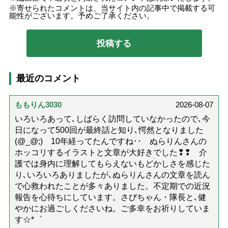
寄せられたコメントは、当サイト内の記事中で掲載する可
能性がございます。予めご了承ください。
最近のコメント
ももりん3030
2026-08-07
いろいろあって､しばらく訪問していなかったので､今
日になって500回が最終話と知り､愕然となりました
(@_@;) 10年経ってたんですね･･ ぬらりんさんの
ホッコリするイラストと文章が大好きでした❢❢ 介
護では身内に理解してもらえないもどかしさを感じた
り､いろいろありましたが､ぬらりんさんの文章を読ん
で心救われたことが多々ありました。不定期での近況
報告を心待ちにしています。さびちゃん・隊長と､健
やかにお過ごしくださいね。ご多幸をお祈りしていま
す☆*゜