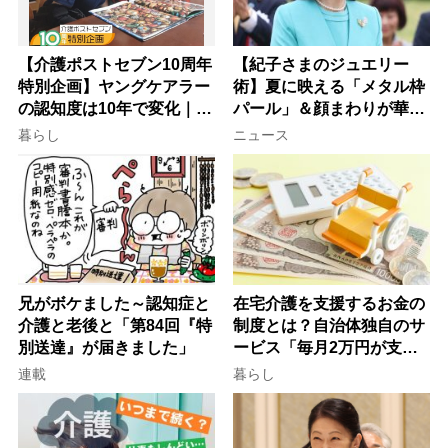
【介護ポストセブン10周年
【紀子さまのジュエリー
特別企画】ヤングケアラー
術】夏に映える「メタル枠
の認知度は10年で変化｜流
パール」＆顔まわりが華や
行語大賞にノミネート、法
ぐ「揺れる一粒」の使い分
暮らし
ニュース
律にも明記されたが果たし
け方
て現在は？
兄がボケました～認知症と
在宅介護を支援するお金の
介護と老後と「第84回『特
制度とは？自治体独自のサ
別送達』が届きました」
ービス「毎月2万円が支給
される」ケースも【FP解
連載
暮らし
説】