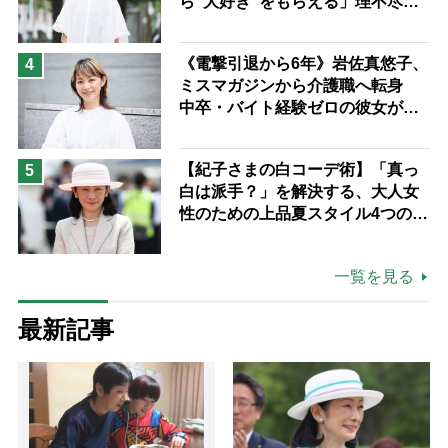
ら“大好き”をもらえる」理不尽さ
も吹き飛ぶ“やりがい”、介護の現
場は「愛おしい」
《電撃引退から6年》岩佐真悠子、
4
ミスマガジンから介護職へ転身
中卒・バイト経験ゼロの彼女が見
つけた“居場所”「社会の役に立ち
ながら自分らしくいられる」
【紀子さまの白コーデ術】「真っ
5
白は派手？」を解決する、大人女
性のための上品夏スタイル4つのコ
ツ
一覧を見る
最新記事