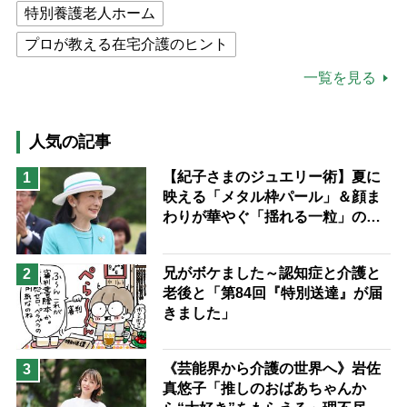
特別養護老人ホーム
プロが教える在宅介護のヒント
公的介護保険制度
介護食
一覧を見る
高木ブー
ケアマネジャー
猫が母になつきません
人気の記事
息子の遠距離介護サバイバル術
【紀子さまのジュエリー術】夏に
1
映える「メタル枠パール」＆顔ま
兄がボケました
便利なサービス
わりが華やぐ「揺れる一粒」の使
予防法
い分け方
兄がボケました～認知症と介護と
2
老後と「第84回『特別送達』が届
きました」
《芸能界から介護の世界へ》岩佐
3
真悠子「推しのおばあちゃんか