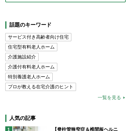
話題のキーワード
サービス付き高齢者向け住宅
住宅型有料老人ホーム
介護施設紹介
介護付有料老人ホーム
特別養護老人ホーム
プロが教える在宅介護のヒント
公的介護保険制度
介護食
一覧を見る
高木ブー
ケアマネジャー
猫が母になつきません
人気の記事
息子の遠距離介護サバイバル術
【脊柱管狭窄症＆椎間板ヘルニ
1