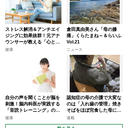
ストレス解消＆アンチエイ
倉田真由美さん「母の膝
ジングに効果抜群！元アナ
痛」くらたまね～＆らいふ
ウンサーが教える「心と体
Vol.21
を元気にする音読の習慣」
健康
ニュース
自分の声を聞くことが脳を
認知症の母の介護で大変な
刺激！脳内科医が実践する
のは「入れ歯の管理」焼き
「音読トレーニング」の極
そばをほぼ完食した母に息
意
子が血の気が引いた理由
健康
連載