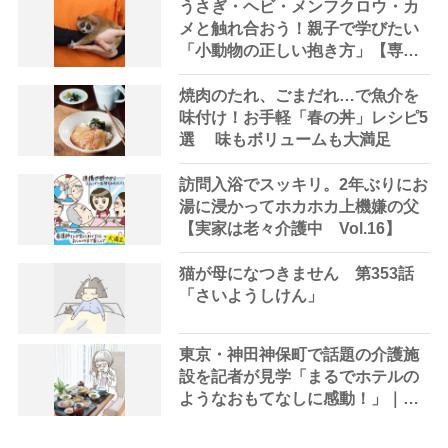
うさぎ・ヘビ・メンフクロウ・カ
メと触れ合おう！親子で学びたい
「小動物の正しい抱き方」【専門
家監修】
焼肉のたれ、ごまだれ…で魚介を
味付け！お手軽「春の丼」レシピ5
選 味もボリュームも大満足
訪問入浴でスッキリ。2年ぶりにお
湯に浸かってホカホカ上機嫌の父
【実家は老々介護中 Vol.16】
猫が母になつきません 第353話
「さいようしけん」
東京・神田神保町で話題の介護施
設を記者が見学「まるでホテルの
ようなおもてなしに感動！」｜介
護付有料老人ホーム「ウイーザス
九段」