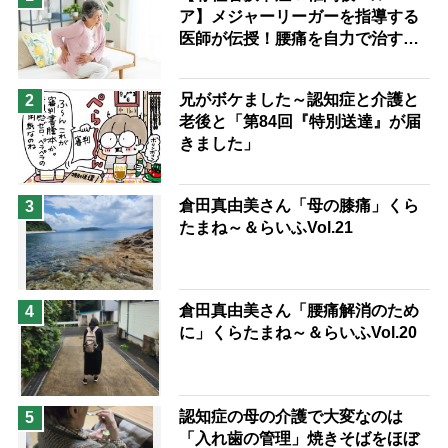
ア】メジャーリーガーを指導する
兄がボケました
便利なサービス
医師が伝授！腰痛を自力で治す運
予防法
動療法4選
兄がボケました～認知症と介護と
2
老後と「第84回『特別送達』が届
きました」
倉田真由美さん「母の膝痛」くら
3
たまね～＆らいふVol.21
倉田真由美さん「腰痛解消のため
4
に」くらたまね～＆らいふVol.20
認知症の母の介護で大変なのは
5
「入れ歯の管理」焼きそばをほぼ