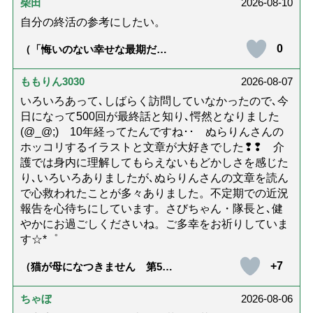
柴田
2026-08-10
自分の終活の参考にしたい。
0
（「悔いのない幸せな最期だっ
た」女優・杉田かおるさんが振
り返る母の在宅介護と看取り｜
幸せな在宅死のために医師が教
ももりん3030
2026-08-07
える大切な5つのこと）
いろいろあって､しばらく訪問していなかったので､今
日になって500回が最終話と知り､愕然となりました
(@_@;) 10年経ってたんですね･･ ぬらりんさんの
ホッコリするイラストと文章が大好きでした❢❢ 介
護では身内に理解してもらえないもどかしさを感じた
り､いろいろありましたが､ぬらりんさんの文章を読ん
で心救われたことが多々ありました。不定期での近況
報告を心待ちにしています。さびちゃん・隊長と､健
やかにお過ごしくださいね。ご多幸をお祈りしていま
す☆*゜
+7
（猫が母になつきません 第500
話「ありがとう」【最終話】）
ちゃぼ
2026-08-06