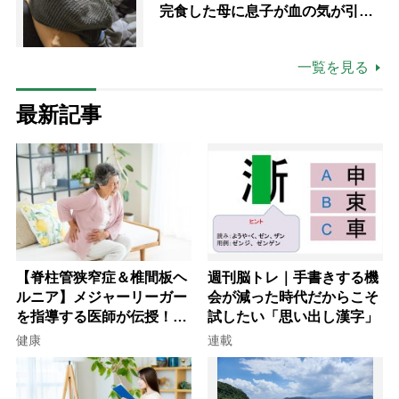
完食した母に息子が血の気が引い
た理由
一覧を見る
最新記事
【脊柱管狭窄症＆椎間板ヘ
週刊脳トレ｜手書きする機
ルニア】メジャーリーガー
会が減った時代だからこそ
を指導する医師が伝授！腰
試したい「思い出し漢字」
痛を自力で治す運動療法4
健康
連載
選