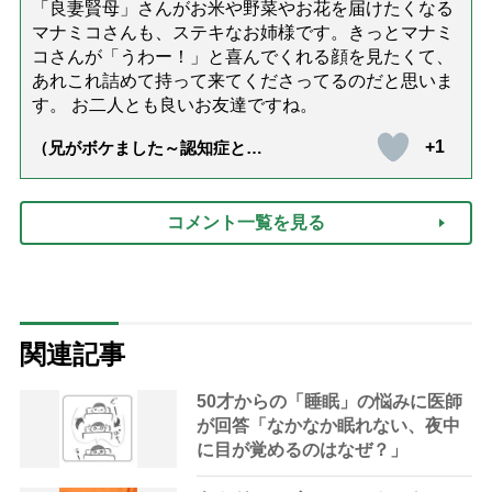
「良妻賢母」さんがお米や野菜やお花を届けたくなる
マナミコさんも、ステキなお姉様です。きっとマナミ
コさんが「うわー！」と喜んでくれる顔を見たくて、
あれこれ詰めて持って来てくださってるのだと思いま
す。 お二人とも良いお友達ですね。
+1
（兄がボケました～認知症と介
護と老後と「第84回『特別送
達』が届きました」）
コメント一覧を見る
関連記事
50才からの「睡眠」の悩みに医師
が回答「なかなか眠れない、夜中
に目が覚めるのはなぜ？」