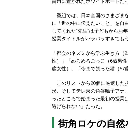
街角に置かれたホワイトボードだ
番組では、日本全国のさまざまな
に「世の中に伝えたいこと」を自
してくれた
“
先生
“
は子どもからお年
授業タイトルがバラバラすぎても
「都会のネズミから学ぶ生き方（
2
性）」「めろめろごっこ（
6
歳男性
歳女性）」「今まで飼った猫（
57
このリストから
20
個に厳選した
形、そしてテレ東の角谷暁子アナ
ったところで始まった最初の授業
逃げられない」だった。
街角ロケの自然