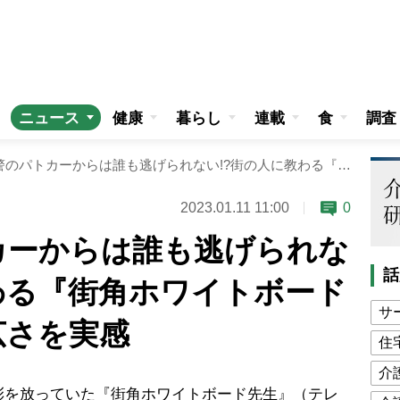
ニュース
健康
暮らし
連載
食
調査
栃木県警のパトカーからは誰も逃げられない!?街の人に教わる『街角ホワイトボード先生』で世界の広さを実感
2023.01.11 11:00
0
カーからは誰も逃げられな
話
わる『街角ホワイトボード
サ
広さを実感
住
介
彩を放っていた
『街角ホワイトボード先生』（テレ