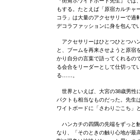
『街角ホワイトボード先生』では
もする。たとえば「原宿カルチャ
コラ」は大量のアクセサリーで過
デコラファッションに身を包んで
アクセサリーはひとつひとつハン
と、ブームを再来させようと原宿
かり自分の言葉で語ってくれるの
る会合をリーダーとして仕切って
る
……
。
世界といえば、大宮の
38
歳男性
パクトも相当なものだった。先生
ワイトボードに「さわりごこち」
ハンカチの四隅の先端をずっと触
なり、「そのときの触り心地が最