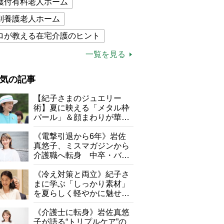
護付有料老人ホーム
別養護老人ホーム
ロが教える在宅介護のヒント
的介護保険制度
介護食
一覧を見る
木ブー
ケアマネジャー
気の記事
が母になつきません
【紀子さまのジュエリー
子の遠距離介護サバイバル術
術】夏に映える「メタル枠
パール」＆顔まわりが華や
がボケました
便利なサービス
ぐ「揺れる一粒」の使い分
け方
《電撃引退から6年》岩佐
防法
真悠子、ミスマガジンから
介護職へ転身 中卒・バイ
ト経験ゼロの彼女が見つけ
た“居場所”「社会の役に立
《冷え対策と両立》紀子さ
ちながら自分らしくいられ
まに学ぶ「しっかり素材」
る」
を夏らしく軽やかに魅せる
3つの着こなし法則
《介護士に転身》岩佐真悠
子が語る“トリプルケア”の