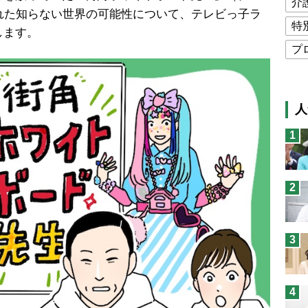
介
れた知らない世界の可能性について、
テレビっ子ラ
特
します。
プ
公
高
人
猫
1
息
兄
2
予
3
4