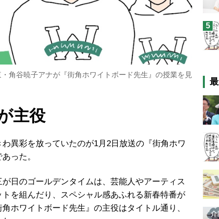
5
東・角谷暁子アナが『街角ホワイトボード先生』の授業を見
最
が主役
わ異彩を放っていたのが
1
月
2
日放送の『街角ホワ
であった。
が日のゴールデンタイムは、芸能人やアーティス
ットを組んだり、スペシャル感あふれる新春特番が
街角ホワイトボード先生』の主役はタイトル通り、