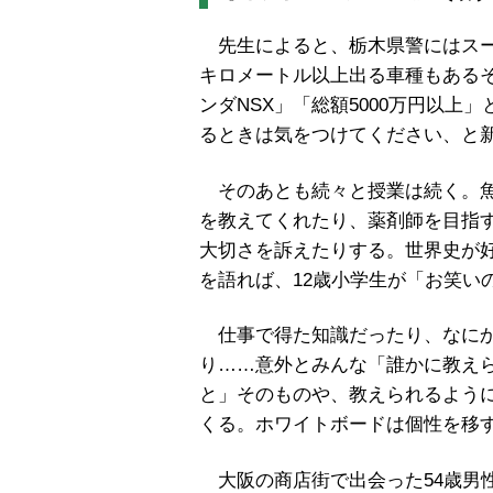
先生によると、栃木県警にはスー
キロメートル以上出る車種もある
ンダ
NSX
」「総額
5000
万円以上」
るときは気をつけてください、と
そのあとも続々と授業は続く。
を教えてくれたり、薬剤師を目指
大切さを訴えたりする。世界史が
を語れば、
12
歳小学生が「お笑い
仕事で得た知識だったり、なにか
り
……
意外とみんな「誰かに教え
と」そのものや、教えられるよう
くる。ホワイトボードは個性を移
大阪の商店街で出会った
54
歳男