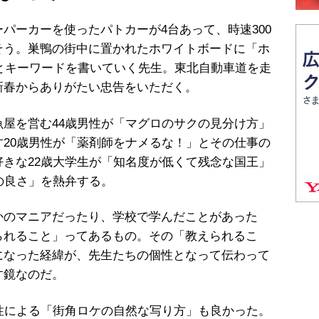
パーカーを使ったパトカーが
4
台あって、時速
300
そう。巣鴨の街中に置かれたホワイトボードに「ホ
とキーワードを書いていく先生。東北自動車道を走
新春からありがたい忠告をいただく。
魚屋を営む
44
歳男性が「マグロのサクの見分け方」
す
20
歳男性が「薬剤師をナメるな！」とその仕事の
好きな
22
歳大学生が「知名度が低くて残念な国王」
の良さ」を熱弁する。
のマニアだったり、学校で学んだことがあった
られること」ってあるもの。その「教えられるこ
になった経緯が、先生たちの個性となって伝わって
す鏡なのだ。
性による「街角ロケの自然な写り方」も良かった。