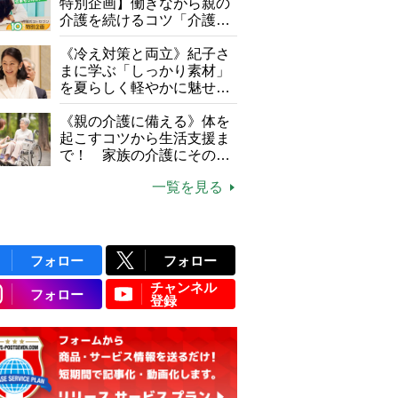
特別企画】働きながら親の
介護を続けるコツ「介護は
10年以上続くことも…3つ
のフェーズに分けて考えて
《冷え対策と両立》紀子さ
みよう」【社会福祉士解
まに学ぶ「しっかり素材」
説】
を夏らしく軽やかに魅せる
3つの着こなし法則
《親の介護に備える》体を
起こすコツから生活支援ま
で！ 家族の介護にそのま
ま活かせる2つの資格
一覧を見る
フォロー
フォロー
チャンネル
フォロー
登録