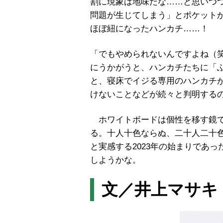
割に現象は地味だな
……
と思いつ
問題が生じてしまう」とポケット
ほぼ紐になったハンカチ
……
！
「でもやめられないんですよね（
にうかがうと、ハンカチたちに「
と、寝床でイジる専用のハンカチ
けないことなどが続々と判明する
ホワイトボードは個性を移す鏡で
る。十人十色ならぬ、二十人二十
と実感する
2023
年の始まりであっ
しようかな。
文／井上マサキ