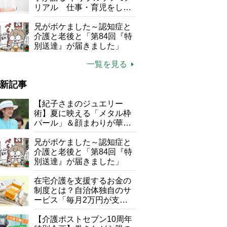
リアル 仕事・育児をしな
がら96歳の義祖母と同居し
て介護 プロだから言える
兄がボケました～認知症と
「家での介護は“雑”でも気
介護と老後と「第84回『特
にしない」
別送達』が届きました」
一覧を見る
新記事
【紀子さまのジュエリー
術】夏に映える「メタル枠
パール」＆顔まわりが華や
ぐ「揺れる一粒」の使い分
け方
兄がボケました～認知症と
介護と老後と「第84回『特
別送達』が届きました」
在宅介護を支援するお金の
制度とは？自治体独自のサ
ービス「毎月2万円が支給
される」ケースも【FP解
説】
【介護ポストセブン10周年