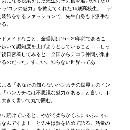
、気になる授業をした先生のその後を追いかけたり
ー
デコラの魅力」を教えてくれた
16
歳高校生。「デ
剰装飾をするファッションで、先生自身もド派手な
いる。
ドメイドなこと、全盛期は
15
～
20
年前であるこ
を歩いて認知度を上げようとしていること
……
しっ
で後日密着してみると、全国からデコラ仲間が集ま
いるのだった。すごい。知らない世界ってあ
による「あなたの知らないハンカチの世界」のイン
は「ハンカチには不思議な魅力がある」と言い、ホ
と大きく書いて丸で囲む。
り続けていると、やがて柔らかくふにゃふにゃに
高なんですよ！」と先生は熱を込めて語る。熱量の