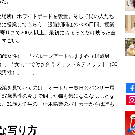
った。
場所にホワイトボードを設置。そして街の人たち
由に授業してもらう。設置期間はのべ
35
日間、授業
寄りまで
200
人以上。最初にちょっとだけ映った全
うすごい。
3
歳女性）」「バルーンアートのすすめ（
14
歳男
）」「女同士で付き合うメリット＆デメリット（
36
歳男性）」
……
。
授業を見ていくのは、オードリー春日とパンサー尾
。
57
歳男性の今まで飼った猫も気になるな
……
とな
は、
21
歳大学生の「栃木県警のパトカーからは誰も
な写り方