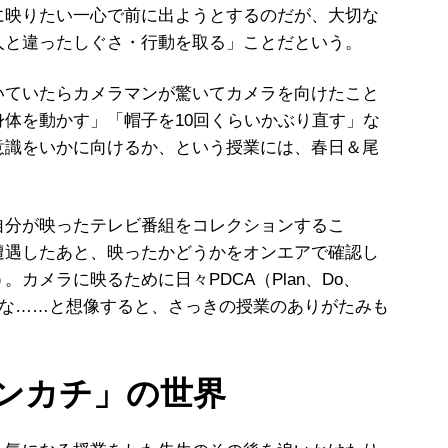
に映りたい一心で前に出ようとするのだが、大切な
人と違ったしぐさ・行動を取る」ことだという。
ていたらカメラマンが驚いてカメラを向けたこと
身体を動かす」「帽子を
10
回くらいかぶり直す」な
意識をいかに向けるか、という授業には、春日＆尾
。
分が映ったテレビ番組をコレクションするこ
遭遇したあと、映ったかどうかをオンエアで確認し
う。カメラに映るために日々
PDCA
（
Plan
、
Do
、
な
……
と想像すると、さっきの授業のありがたみも
ンカチ」の世界