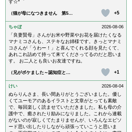
す☆*゜
+5
（猫が母になつきません 第500
話「ありがとう」【最終話】）
ちゃぼ
2026-08-06
「良妻賢母」さんがお米や野菜やお花を届けたくなる
マナミコさんも、ステキなお姉様です。きっとマナミ
コさんが「うわー！」と喜んでくれる顔を見たくて、
あれこれ詰めて持って来てくださってるのだと思いま
す。 お二人とも良いお友達ですね。
+1
（兄がボケました～認知症と介
護と老後と「第84回『特別送
達』が届きました」）
けい
2026-08-04
ぬらりんさま、長い間ありがとうございました。優し
くてユーモアのあるイラストと文章がとっても素敵
で、毎回楽しく読ませていただきました。私も母の介
護中で、癒されたり励みになりました。これから連載
がないのが寂しくてたまりませんが、いろんなエピソ
ード思い出したりしながら頑張っていこうと思いま