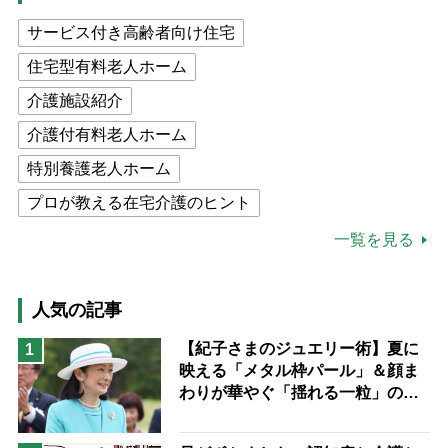
サービス付き高齢者向け住宅
住宅型有料老人ホーム
介護施設紹介
介護付有料老人ホーム
特別養護老人ホーム
プロが教える在宅介護のヒント
公的介護保険制度
介護食
一覧を見る
高木ブー
ケアマネジャー
猫が母になつきません
人気の記事
息子の遠距離介護サバイバル術
【紀子さまのジュエリー術】夏に
1
映える「メタル枠パール」＆顔ま
兄がボケました
便利なサービス
わりが華やぐ「揺れる一粒」の使
予防法
い分け方