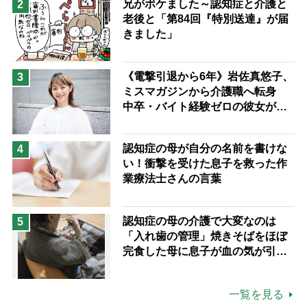
兄がボケました～認知症と介護と
2
老後と「第84回『特別送達』が届
きました」
《電撃引退から6年》岩佐真悠子、
3
ミスマガジンから介護職へ転身
中卒・バイト経験ゼロの彼女が見
つけた“居場所”「社会の役に立ち
ながら自分らしくいられる」
認知症の母が自分の名前を書けな
4
い！衝撃を受けた息子を救った作
業療法士さんの言葉
認知症の母の介護で大変なのは
5
「入れ歯の管理」焼きそばをほぼ
完食した母に息子が血の気が引い
た理由
一覧を見る