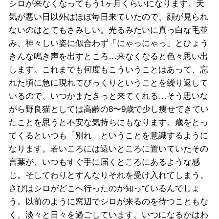
シロが来なくなってもう1ヶ月くらいになります。天
気が悪い日以外はほぼ毎日来ていたので、顔が見られ
ないのはとてもさみしい。光るみたいに真っ白な毛並
み、神々しい姿に似合わず「にゃっにゃっ」とひょう
きんな鳴き声を出すところ…来なくなると色々思い出
します。これまでも何度もこういうことはあって、忘
れた頃に急に現れてびっくりということを繰り返して
いるので、いつかまたきっと来てくれる…そう思いな
がら野良猫としては高齢の8〜9歳で少し痩せてきてい
たことを思うと不安な気持ちにもなります。歳をとっ
てくるといつも「別れ」ということを意識するように
なります。若いころには遠いところに置いていたその
言葉が、いつもすぐ手に届くところにあるような感
じ。そしてわりとすんなりそれを受け入れてしまう。
さびはシロがどこへ行ったのか知っているんでしょ
う。以前のように窓辺でシロが来るのを待つこともな
く、淡々と日々を過ごしています。いつになるかはわ