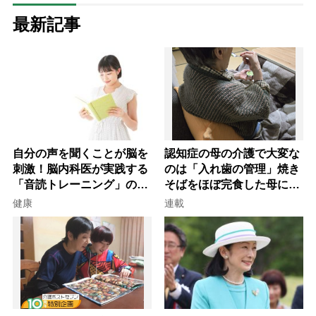
最新記事
自分の声を聞くことが脳を
認知症の母の介護で大変な
刺激！脳内科医が実践する
のは「入れ歯の管理」焼き
「音読トレーニング」の極
そばをほぼ完食した母に息
意
子が血の気が引いた理由
健康
連載