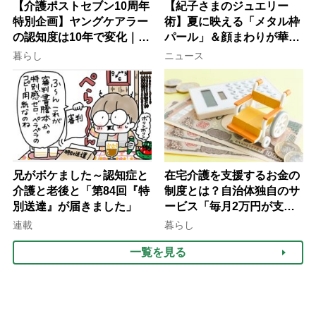
【介護ポストセブン10周年
【紀子さまのジュエリー
特別企画】ヤングケアラー
術】夏に映える「メタル枠
の認知度は10年で変化｜流
パール」＆顔まわりが華や
行語大賞にノミネート、法
ぐ「揺れる一粒」の使い分
暮らし
ニュース
律にも明記されたが果たし
け方
て現在は？
兄がボケました～認知症と
在宅介護を支援するお金の
介護と老後と「第84回『特
制度とは？自治体独自のサ
別送達』が届きました」
ービス「毎月2万円が支給
される」ケースも【FP解
連載
暮らし
説】
一覧を見る