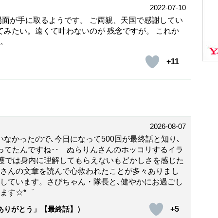
2022-07-10
場面が手に取るようです。 ご両親、天国で感謝してい
てみたい。遠くて叶わないのが 残念ですが。 これか
。
+11
2026-08-07
なかったので､今日になって500回が最終話と知り､
年経ってたんですね･･ ぬらりんさんのホッコリするイラ
護では身内に理解してもらえないもどかしさを感じた
んさんの文章を読んで心救われたことが多々ありまし
しています。さびちゃん・隊長と､健やかにお過ごし
ます☆*゜
+5
「ありがとう」【最終話】）