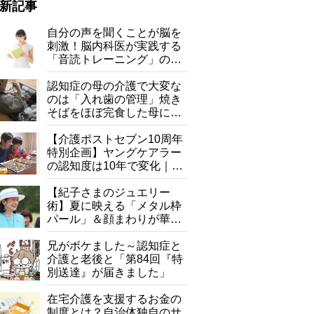
新記事
自分の声を聞くことが脳を
刺激！脳内科医が実践する
「音読トレーニング」の極
意
認知症の母の介護で大変な
のは「入れ歯の管理」焼き
そばをほぼ完食した母に息
子が血の気が引いた理由
【介護ポストセブン10周年
特別企画】ヤングケアラー
の認知度は10年で変化｜流
行語大賞にノミネート、法
律にも明記されたが果たし
【紀子さまのジュエリー
て現在は？
術】夏に映える「メタル枠
パール」＆顔まわりが華や
ぐ「揺れる一粒」の使い分
け方
兄がボケました～認知症と
介護と老後と「第84回『特
別送達』が届きました」
在宅介護を支援するお金の
制度とは？自治体独自のサ