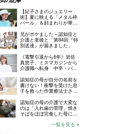
気の記事
が母になつきません
【紀子さまのジュエリー
術】夏に映える「メタル枠
子の遠距離介護サバイバル術
パール」＆顔まわりが華や
がボケました
便利なサービス
ぐ「揺れる一粒」の使い分
け方
兄がボケました～認知症と
防法
介護と老後と「第84回『特
別送達』が届きました」
《電撃引退から6年》岩佐
真悠子、ミスマガジンから
介護職へ転身 中卒・バイ
ト経験ゼロの彼女が見つけ
た“居場所”「社会の役に立
認知症の母が自分の名前を
ちながら自分らしくいられ
書けない！衝撃を受けた息
インタビューはご自身が壁画を描いた喫茶店『ギャラリー珈琲店・古
る」
子を救った作業療法士さん
の言葉
認知症の母の介護で大変な
のは「入れ歯の管理」焼き
そばをほぼ完食した母に息
子が血の気が引いた理由
一覧を見る