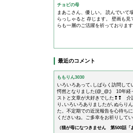
チョビの母
まあこさん、優しい。 読んでいて
らっしゃると 存じます。 壁画も見
らも一層のご活躍を祈っております
最近のコメント
ももりん3030
いろいろあって､しばらく訪問してい
愕然となりました(@_@;) 10
ストと文章が大好きでした❢❢ 介
り､いろいろありましたが､ぬらり
た。不定期での近況報告を心待ちに
くださいね。ご多幸をお祈りしてい
（猫が母になつきません 第500話