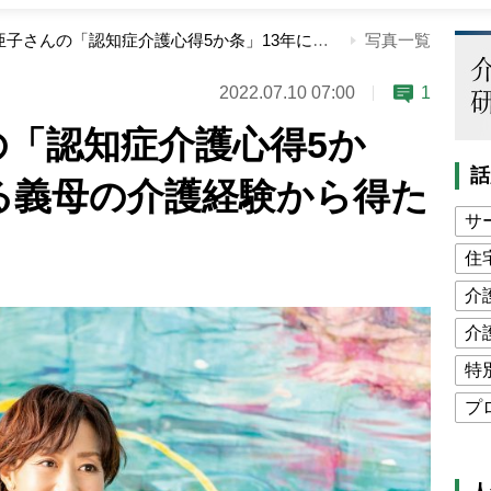
城戸真亜子さんの「認知症介護心得5か条」13年にわたる義母の介護経験から得たこと
写真一覧
2022.07.10 07:00
1
の「認知症介護心得5か
話
る義母の介護経験から得た
サ
住
介
介
特
プ
公
高