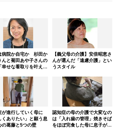
は病院か自宅か 杉田か
【義父母の介護】安倍昭恵さ
さんと菊田あや子さんの
んが選んだ「遠慮介護」とい
「幸せな看取りを叶える
うスタイル
にしたこと」
症が進行していく母に
認知症の母の介護で大変なの
しくありたい」と願う息
は「入れ歯の管理」焼きそば
心の葛藤と5つの壁
をほぼ完食した母に息子が血