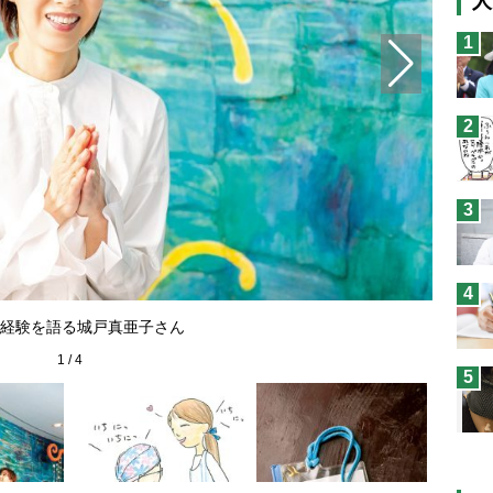
人
猫
1
息
兄
2
予
3
4
経験を語る城戸真亜子さん
1
/
4
5