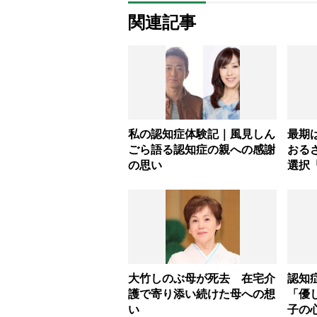
関連記事
私の認知症体験記｜風見しん
最期
ごら語る認知症の親への感謝
おる
の思い
選択
ため
大竹しのぶ母が死去 在宅介
認知
護で寄り添い続けた母への想
「優
い
子の