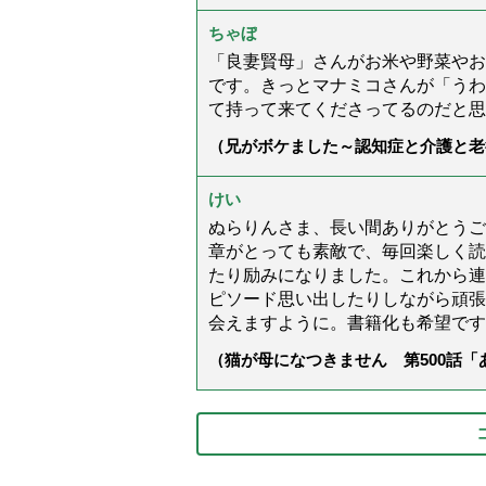
ちゃぼ
「良妻賢母」さんがお米や野菜やお
です。きっとマナミコさんが「うわ
て持って来てくださってるのだと思
（兄がボケました～認知症と介護と老
た」）
けい
ぬらりんさま、長い間ありがとうご
章がとっても素敵で、毎回楽しく読
たり励みになりました。これから連
ピソード思い出したりしながら頑張
会えますように。書籍化も希望です
（猫が母になつきません 第500話