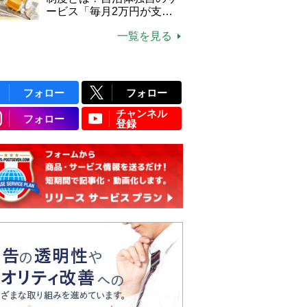
ービス「毎月2万円が支給
される」ケースも【FP解
一覧を見る
説】
フォロー
フォロー
チャンネル
フォロー
登録