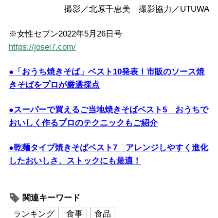
撮影／北原千恵美 撮影協力／UTUWA
※女性セブン2022年5月26日号
https://josei7.com/
●「おうち焼きそば」ベスト10発表！市販のソース焼
きそばをプロが厳選採点
●スーパーで買えるご当地焼きそばベスト5 おうちで
おいしく作るプロのテクニックもご紹介
●乾麺タイプ焼きそばベスト7 アレンジしやすく進化
したおいしさ、ストックにも最適！
関連キーワード
ランキング
食事
食品