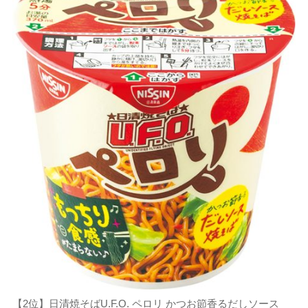
【2位】日清焼そばU.F.O. ペロリ かつお節香るだしソース