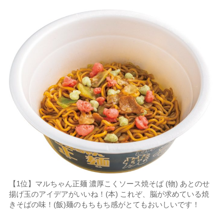
【1位】マルちゃん正麺 濃厚こくソース焼そば (物) あとのせ
揚げ玉のアイデアがいいね！(本) これぞ、脳が求めている焼
きそばの味！(飯)麺のもちもち感がとてもおいしいです！