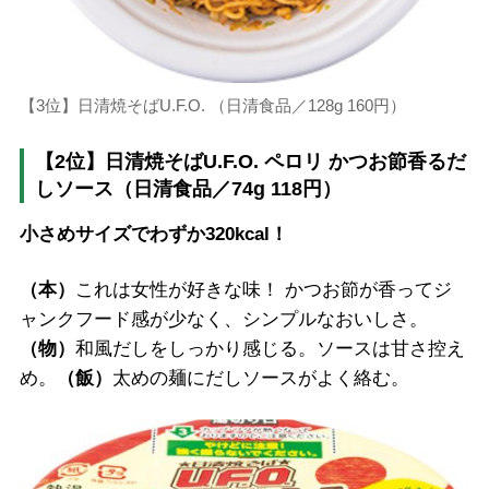
【3位】日清焼そばU.F.O. （日清食品／128g 160円）
【2位】日清焼そばU.F.O. ペロリ かつお節香るだ
しソース（日清食品／74g 118円）
小さめサイズでわずか320kcal！
（本）
これは女性が好きな味！ かつお節が香ってジ
ャンクフード感が少なく、シンプルなおいしさ。
（物）
和風だしをしっかり感じる。ソースは甘さ控え
め。
（飯）
太めの麺にだしソースがよく絡む。