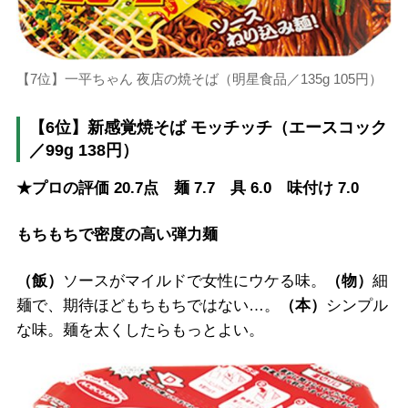
【7位】一平ちゃん 夜店の焼そば（明星食品／135g 105円）
【6位】新感覚焼そば モッチッチ（エースコック
／99g 138円）
★プロの評価 20.7点 麺 7.7 具 6.0 味付け 7.0
もちもちで密度の高い弾力麺
（飯）
ソースがマイルドで女性にウケる味。
（物）
細
麺で、期待ほどもちもちではない…。
（本）
シンプル
な味。麺を太くしたらもっとよい。