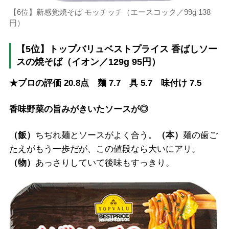
【6位】新感覚焼そば モッチッチ（エースコック／99g 138
円）
【5位】トップバリュベストプライス 香ばしソー
スの焼そば（イオン／129g 95円）
★プロの評価 20.8点 麺 7.7 具 5.7 味付け 7.5
香味野菜の旨みがきいたソースが◎
（飯）
ちぢれ麺とソースがよく合う。
（本）
麺の歯ご
たえがもう一歩だが、この値段なら大いにアリ。
（物）
あっさりしていて後味もすっきり。