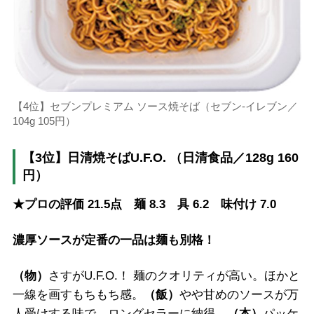
【4位】セブンプレミアム ソース焼そば（セブン-イレブン／
104g 105円）
【3位】日清焼そばU.F.O. （日清食品／128g 160
円）
★プロの評価 21.5点 麺 8.3 具 6.2 味付け 7.0
濃厚ソースが定番の一品は麺も別格！
（物）
さすがU.F.O.！ 麺のクオリティが高い。ほかと
一線を画すもちもち感。
（飯）
やや甘めのソースが万
人受けする味で、ロングセラーに納得。
（本）
パッケ