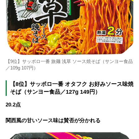
【9位】サッポロ一番 旅麺 浅草 ソース焼そば（サンヨー食品
／109g 107円）
【8位】サッポロ一番 オタフク お好みソース味焼
そば（サンヨー食品／127g 149円）
20.2点
関西風の甘いソース味は賛否が分かれる