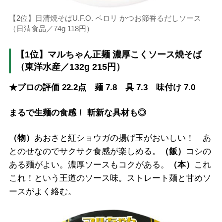
【2位】日清焼そばU.F.O. ペロリ かつお節香るだしソース
（日清食品／74g 118円）
【1位】マルちゃん正麺 濃厚こくソース焼そば
（東洋水産／132g 215円）
★プロの評価 22.2点 麺 7.8 具 7.3 味付け 7.0
まるで生麺の食感！ 斬新な具材も◎
（物）
あおさと紅ショウガの揚げ玉がおいしい！ あ
とのせなのでサクサク食感が楽しめる。
（飯）
コシの
ある麺がよい。濃厚ソースもコクがある。
（本）
これ
これ！という王道のソース味。ストレート麺と甘めソ
ースがよく絡む。