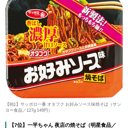
【8位】サッポロ一番 オタフク お好みソース味焼そば（サン
ヨー食品／127g 149円）
【7位】一平ちゃん 夜店の焼そば（明星食品／