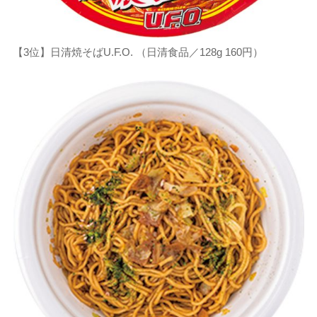
【3位】日清焼そばU.F.O. （日清食品／128g 160円）