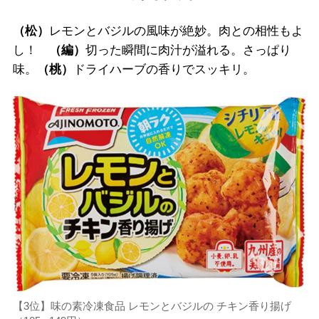
（松）
レモンとバジルの風味が絶妙。肉との相性もよ
し！
（編）
切った瞬間に肉汁が溢れる。さっぱり
味。
（桃）
ドライハーブの香りでスッキリ。
【3位】味の素冷凍食品 レモンとバジルの チキン香り揚げ