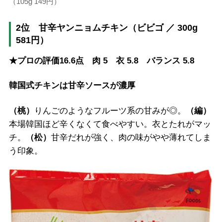
（105g 149円）
2位 甘辛ヤンニョムチキン（ビビゴ ／ 300g
581円）
★プロの評価16.6点 肉 5 衣 5.8 バランス 5.8
韓国式チキンは甘辛ソースが濃厚
（桃）
りんごのようなフルーツ系の甘みが◎。
（編）
本場韓国ほど辛くなくて食べやすい。衣とたれがマッ
チ。
（松）
甘辛だれが強く、肉の味がやや薄れてしま
う印象。