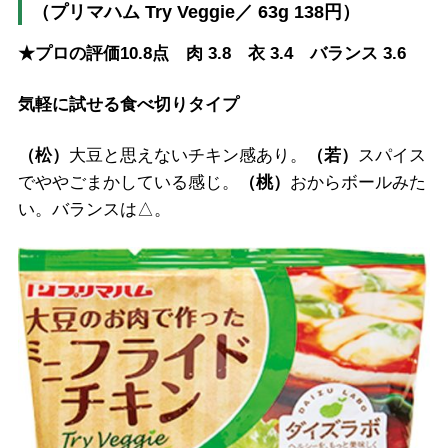
（プリマハム Try Veggie／ 63g 138円）
★プロの評価10.8点 肉 3.8 衣 3.4 バランス 3.6
気軽に試せる食べ切りタイプ
（松）
大豆と思えないチキン感あり。
（若）
スパイス
でややごまかしている感じ。
（桃）
おからボールみた
い。バランスは△。