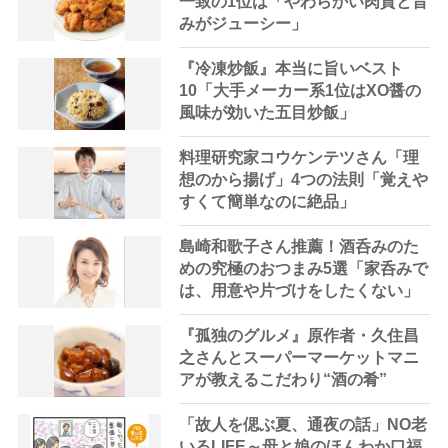
一致の1位は「やわらかい肉質と旨
みがジューシー」
『冷凍炒飯』本当に旨いベスト
10「大手メーカー系1位はXO醤の
風味が効いた五目炒飯」
料理研究家コウケンテツさん「理
想のから揚げ」4つの法則「覚えや
すくて簡単なのに絶品」
島崎和歌子さん推薦！酒呑みのた
めの究極のおつまみ5選「家呑みで
は、用意や片づけをしたくない」
『孤独のグルメ』原作者・久住昌
之さんとスーパーマーケットマニ
アが教えるこだわり“酒の肴”
「故人を偲ぶ夏、通夜の話」NO老
いるLIFE～母と娘のほんわか口福