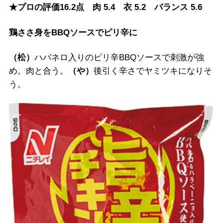
★プロの評価16.2点 肉 5.4 衣 5.2 バランス 5.6
鶏ささ身をBBQソースでピリ辛に
（松）
ハバネロ入りのピリ辛BBQソースで刺激が強
め。肉と合う。
（や）
後引く辛さでヤミツキになりそ
う。