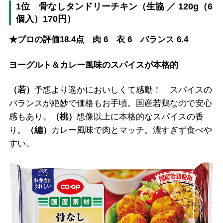
1位 骨なしタンドリーチキン（生協 ／ 120g（6
個入）170円）
★プロの評価18.4点 肉 6 衣 6 バランス 6.4
ヨーグルト＆カレー風味のスパイスが本格的
（若）
予想より遥かにおいしくて感動！ スパイスの
バランスが絶妙で価格もお手頃。国産若鶏なので安心
感もあり。
（桃）
想像以上に本格的なスパイスの香
り。
（編）
カレー風味で肉とマッチ。濃すぎず食べや
すい。