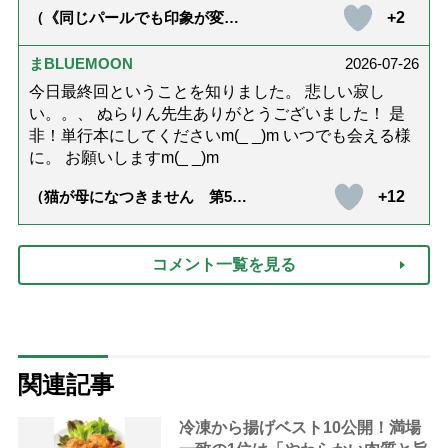
+2
（《同じパールでも印象が変
化》皇后雅子さまに学ぶ「大人
の夏ネックレス」上品＆涼しげ
に見せる4つの法則）
まBLUEMOON
2026-07-26
今日最終回ということを知りました。 悲しい寂し
い。。、 ぬらりん先生ありがとうございました！ 是
非！単行本にしてくださいm(_ _)m いつでも会える様
に。 お願いしますm(_ _)m
+12
（猫が母になつきません 第500
話「ありがとう」【最終話】）
コメント一覧を見る
関連記事
冷凍から揚げベスト10公開！満場