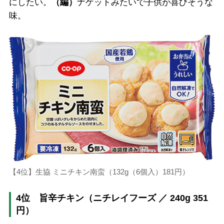
にしたい。
（編）
ナゲットみたいで子供が喜びそうな
味。
【4位】生協 ミニチキン南蛮（132g（6個入）181円）
4位 旨辛チキン（ニチレイフーズ ／ 240g 351
円）