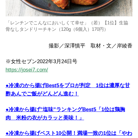
「レンチンでこんなにおいしくて幸せ」（若）【1位】生協
骨なしタンドリーチキン（120g（6個入）170円）
撮影／深澤慎平 取材・文／岸綾香
※女性セブン2022年3月24日号
https://josei7.com/
●冷凍のから揚げBest5をプロが判定 1位は濃厚な甘
酢あんでご飯がどんどん進む！
●冷凍から揚げ”塩味”ランキングBest5「1位は鶏胸
肉 米粉の衣がカラッと美味！」
●冷凍から揚げベスト10公開！満場一致の1位は「やわ