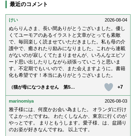
最近のコメント
けい
2026-08-04
ぬらりんさま、長い間ありがとうございました。優し
くてユーモアのあるイラストと文章がとっても素敵
で、毎回楽しく読ませていただきました。私も母の介
護中で、癒されたり励みになりました。これから連載
がないのが寂しくてたまりませんが、いろんなエピソ
ード思い出したりしながら頑張っていこうと思いま
す。不定期でもいいので、また会えますように。書籍
化も希望です！本当にありがとうございました。
+7
（猫が母になつきません 第500
話「ありがとう」【最終話】）
marinomiya
2026-08-03
雅子様には、何度かお会い為ました。 オランダに行け
てよかったですね。 わたくしなんか、東京に行くのが
やっとです。 まりともうします。愛子様、は、盆踊り
のお姿が好きなんですね。 以上です。