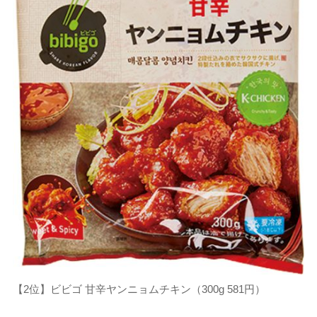
【2位】ビビゴ 甘辛ヤンニョムチキン（300g 581円）