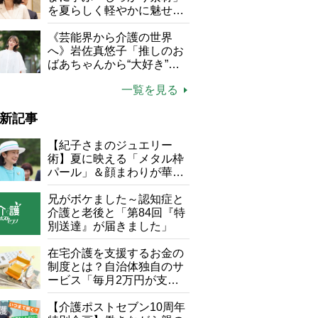
にしない」
を夏らしく軽やかに魅せる
3つの着こなし法則
《芸能界から介護の世界
へ》岩佐真悠子「推しのお
ばあちゃんから“大好き”を
もらえる」理不尽さも吹き
一覧を見る
飛ぶ“やりがい”、介護の現
場は「愛おしい」
新記事
【紀子さまのジュエリー
術】夏に映える「メタル枠
パール」＆顔まわりが華や
ぐ「揺れる一粒」の使い分
け方
兄がボケました～認知症と
介護と老後と「第84回『特
別送達』が届きました」
在宅介護を支援するお金の
制度とは？自治体独自のサ
ービス「毎月2万円が支給
される」ケースも【FP解
説】
【介護ポストセブン10周年