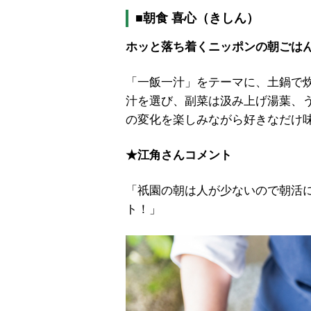
■朝食 喜心（きしん）
ホッと落ち着くニッポンの朝ごは
「一飯一汁」をテーマに、土鍋で
汁を選び、副菜は汲み上げ湯葉、
の変化を楽しみながら好きなだけ
★江角さんコメント
「祇園の朝は人が少ないので朝活
ト！」