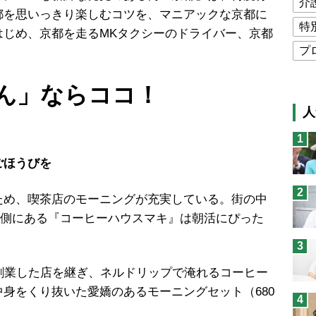
介
都を思いっきり楽しむコツを、マニアックな京都に
特
はじめ、京都を走るMKタクシーのドライバー、京都
プ
公
ん」ならココ！
高
人
猫
1
息
ごほうびを
兄
2
予
め、喫茶店のモーニングが充実している。街の中
の側にある『コーヒーハウスマキ』は朝活にぴった
3
創業した店を継ぎ、ネルドリップで淹れるコーヒー
身をくり抜いた愛嬌のあるモーニングセット（680
4