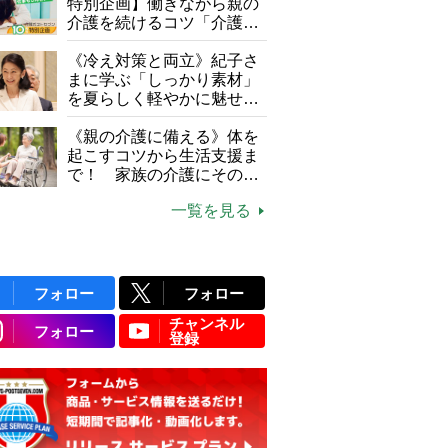
特別企画】働きながら親の
介護を続けるコツ「介護は
10年以上続くことも…3つ
のフェーズに分けて考えて
《冷え対策と両立》紀子さ
みよう」【社会福祉士解
まに学ぶ「しっかり素材」
説】
を夏らしく軽やかに魅せる
3つの着こなし法則
《親の介護に備える》体を
起こすコツから生活支援ま
で！ 家族の介護にそのま
ま活かせる2つの資格
一覧を見る
フォロー
フォロー
チャンネル
フォロー
登録