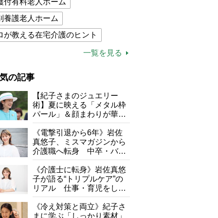
護付有料老人ホーム
別養護老人ホーム
ロが教える在宅介護のヒント
的介護保険制度
介護食
一覧を見る
木ブー
ケアマネジャー
気の記事
が母になつきません
【紀子さまのジュエリー
子の遠距離介護サバイバル術
術】夏に映える「メタル枠
パール」＆顔まわりが華や
がボケました
便利なサービス
ぐ「揺れる一粒」の使い分
け方
《電撃引退から6年》岩佐
防法
真悠子、ミスマガジンから
介護職へ転身 中卒・バイ
ト経験ゼロの彼女が見つけ
た“居場所”「社会の役に立
《介護士に転身》岩佐真悠
ちながら自分らしくいられ
子が語る“トリプルケア”の
る」
リアル 仕事・育児をしな
がら96歳の義祖母と同居し
て介護 プロだから言える
《冷え対策と両立》紀子さ
「家での介護は“雑”でも気
まに学ぶ「しっかり素材」