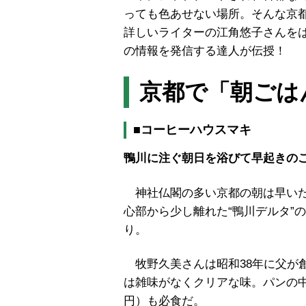
っても色あせない場所。そんな京
詳しいライターの江角悠子さんを
の情報を発信する達人が伝授！
京都で「朝ごは
■コーヒーハウスマキ
鴨川に注ぐ朝日を浴びて早起きの
神社仏閣の多い京都の朝は早いた
心部から少し離れた“鴨川デルタ”
り。
牧野久美さんは昭和38年に父が
は雑味がなくクリアな味。パンの中
円）も必食だ。