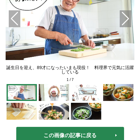
誕生日を迎え、89才になったいまも現役！ 料理界で元気に活躍
毎
している
1
/
7
この画像の記事に戻る