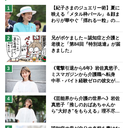
猫が母になつきません
【紀子さまのジュエリー術】夏に
1
映える「メタル枠パール」＆顔ま
息子の遠距離介護サバイバル術
わりが華やぐ「揺れる一粒」の使
兄がボケました
便利なサービス
い分け方
予防法
兄がボケました～認知症と介護と
2
老後と「第84回『特別送達』が届
きました」
《電撃引退から6年》岩佐真悠子、
3
ミスマガジンから介護職へ転身
中卒・バイト経験ゼロの彼女が見
つけた“居場所”「社会の役に立ち
ながら自分らしくいられる」
《芸能界から介護の世界へ》岩佐
4
真悠子「推しのおばあちゃんか
ら“大好き”をもらえる」理不尽さ
も吹き飛ぶ“やりがい”、介護の現
場は「愛おしい」