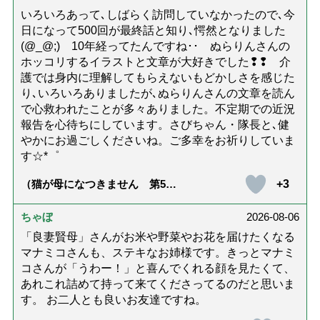
いろいろあって､しばらく訪問していなかったので､今
日になって500回が最終話と知り､愕然となりました
(@_@;) 10年経ってたんですね･･ ぬらりんさんの
ホッコリするイラストと文章が大好きでした❢❢ 介
護では身内に理解してもらえないもどかしさを感じた
り､いろいろありましたが､ぬらりんさんの文章を読ん
で心救われたことが多々ありました。不定期での近況
報告を心待ちにしています。さびちゃん・隊長と､健
やかにお過ごしくださいね。ご多幸をお祈りしていま
す☆*゜
+3
（猫が母になつきません 第500
話「ありがとう」【最終話】）
ちゃぼ
2026-08-06
「良妻賢母」さんがお米や野菜やお花を届けたくなる
マナミコさんも、ステキなお姉様です。きっとマナミ
コさんが「うわー！」と喜んでくれる顔を見たくて、
あれこれ詰めて持って来てくださってるのだと思いま
す。 お二人とも良いお友達ですね。