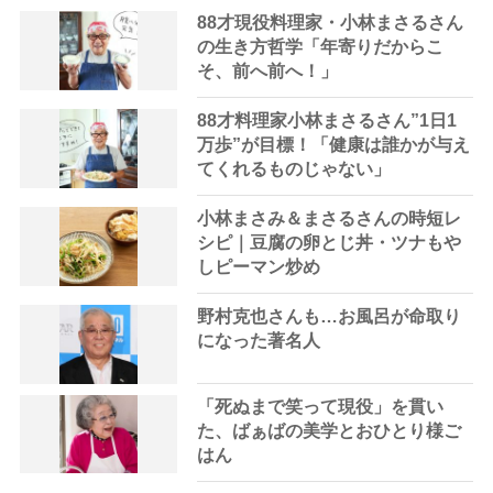
88才現役料理家・小林まさるさん
の生き方哲学「年寄りだからこ
そ、前へ前へ！」
88才料理家小林まさるさん”1日1
万歩”が目標！「健康は誰かが与え
てくれるものじゃない」
小林まさみ＆まさるさんの時短レ
シピ｜豆腐の卵とじ丼・ツナもや
しピーマン炒め
野村克也さんも…お風呂が命取り
になった著名人
「死ぬまで笑って現役」を貫い
た、ばぁばの美学とおひとり様ご
はん