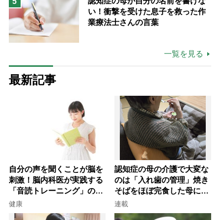
認知症の母が自分の名前を書けな
5
い！衝撃を受けた息子を救った作
業療法士さんの言葉
一覧を見る
最新記事
自分の声を聞くことが脳を
認知症の母の介護で大変な
刺激！脳内科医が実践する
のは「入れ歯の管理」焼き
「音読トレーニング」の極
そばをほぼ完食した母に息
意
子が血の気が引いた理由
健康
連載