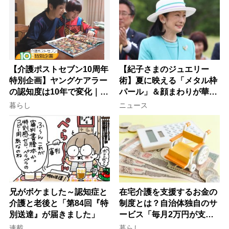
【介護ポストセブン10周年
【紀子さまのジュエリー
特別企画】ヤングケアラー
術】夏に映える「メタル枠
の認知度は10年で変化｜流
パール」＆顔まわりが華や
行語大賞にノミネート、法
ぐ「揺れる一粒」の使い分
暮らし
ニュース
律にも明記されたが果たし
け方
て現在は？
兄がボケました～認知症と
在宅介護を支援するお金の
介護と老後と「第84回『特
制度とは？自治体独自のサ
別送達』が届きました」
ービス「毎月2万円が支給
される」ケースも【FP解
連載
暮らし