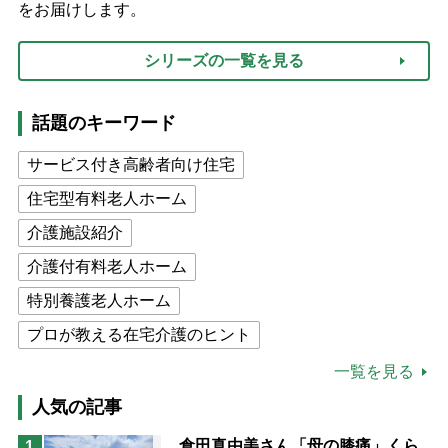
をお届けします。
シリーズの一覧を見る
話題のキーワード
サービス付き高齢者向け住宅
住宅型有料老人ホーム
介護施設紹介
介護付有料老人ホーム
特別養護老人ホーム
プロが教える在宅介護のヒント
公的介護保険制度
介護食
一覧を見る
高木ブー
ケアマネジャー
人気の記事
猫が母になつきません
倉田真由美さん「母の膝痛」くら
1