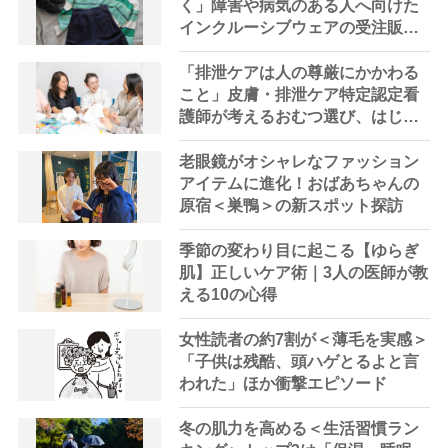
く」障害や病気のある人へ向けた
インクルーシブウェアの受注販売
が開始
「排泄ケアは人の尊厳にかかわる
こと」皮膚・排泄ケア特定認定看
護師が考えるおむつ選び、はじめ
の一歩
老眼鏡がオシャレなファッション
アイテムに進化！おばあちゃんの
原宿＜巣鴨＞の新スポット探訪
季節の変わり目に起こる【ゆらぎ
肌】正しいケア術｜3人の医師が教
える10の心得
女性読者の約7割が＜薄毛を実感＞
「子供は残酷、頭ハゲとるよと言
われた」ほか衝撃エピソード
冬の肌力を高める＜生活習慣ラン