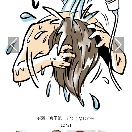
薬
必殺「貞子流し」でうなじから
12
/
21