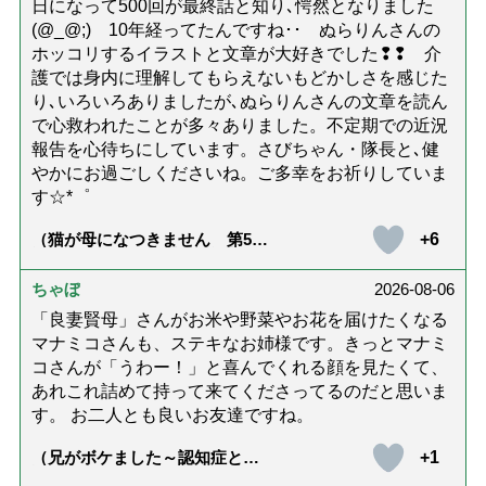
日になって500回が最終話と知り､愕然となりました
(@_@;) 10年経ってたんですね･･ ぬらりんさんの
ホッコリするイラストと文章が大好きでした❢❢ 介
護では身内に理解してもらえないもどかしさを感じた
り､いろいろありましたが､ぬらりんさんの文章を読ん
で心救われたことが多々ありました。不定期での近況
報告を心待ちにしています。さびちゃん・隊長と､健
やかにお過ごしくださいね。ご多幸をお祈りしていま
す☆*゜
+6
（猫が母になつきません 第500
話「ありがとう」【最終話】）
ちゃぼ
2026-08-06
「良妻賢母」さんがお米や野菜やお花を届けたくなる
マナミコさんも、ステキなお姉様です。きっとマナミ
コさんが「うわー！」と喜んでくれる顔を見たくて、
あれこれ詰めて持って来てくださってるのだと思いま
す。 お二人とも良いお友達ですね。
+1
（兄がボケました～認知症と介
護と老後と「第84回『特別送