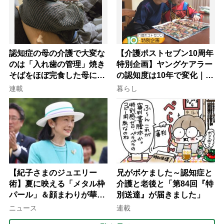
認知症の母の介護で大変な
【介護ポストセブン10周年
のは「入れ歯の管理」焼き
特別企画】ヤングケアラー
そばをほぼ完食した母に息
の認知度は10年で変化｜流
子が血の気が引いた理由
行語大賞にノミネート、法
連載
暮らし
律にも明記されたが果たし
て現在は？
【紀子さまのジュエリー
兄がボケました～認知症と
術】夏に映える「メタル枠
介護と老後と「第84回『特
パール」＆顔まわりが華や
別送達』が届きました」
ぐ「揺れる一粒」の使い分
ニュース
連載
け方