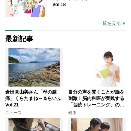
Vol.18
一覧を見る
最新記事
倉田真由美さん「母の膝
自分の声を聞くことが脳を
痛」くらたまね～＆らいふ
刺激！脳内科医が実践する
Vol.21
「音読トレーニング」の極
意
ニュース
健康