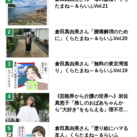
たまね～＆らいふVol.21
息子の遠距離介護サバイバル術
兄がボケました
便利なサービス
予防法
倉田真由美さん「腰痛解消のため
2
に」くらたまね～＆らいふVol.20
倉田真由美さん「無料の東京湾巡
3
り」くらたまね～＆らいふVol.19
《芸能界から介護の世界へ》岩佐
4
真悠子「推しのおばあちゃんか
ら“大好き”をもらえる」理不尽さ
も吹き飛ぶ“やりがい”、介護の現
場は「愛おしい」
倉田真由美さん「塗り絵にハマる
5
友人」くらたまね～＆らいふ