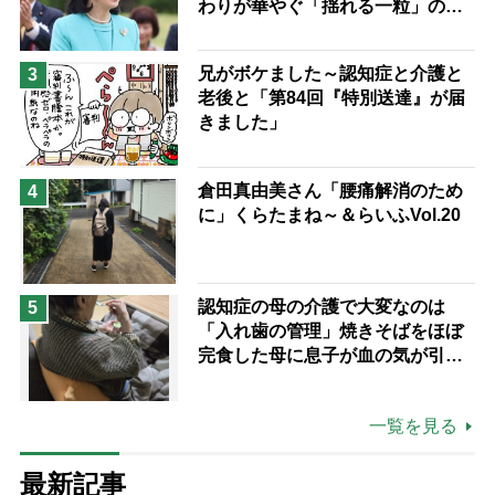
わりが華やぐ「揺れる一粒」の使
い分け方
兄がボケました～認知症と介護と
3
老後と「第84回『特別送達』が届
きました」
倉田真由美さん「腰痛解消のため
4
に」くらたまね～＆らいふVol.20
認知症の母の介護で大変なのは
5
「入れ歯の管理」焼きそばをほぼ
完食した母に息子が血の気が引い
た理由
一覧を見る
最新記事