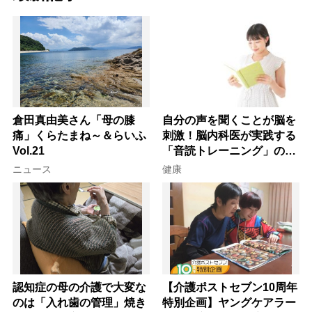
倉田真由美さん「母の膝
自分の声を聞くことが脳を
痛」くらたまね～＆らいふ
刺激！脳内科医が実践する
Vol.21
「音読トレーニング」の極
意
ニュース
健康
認知症の母の介護で大変な
【介護ポストセブン10周年
のは「入れ歯の管理」焼き
特別企画】ヤングケアラー