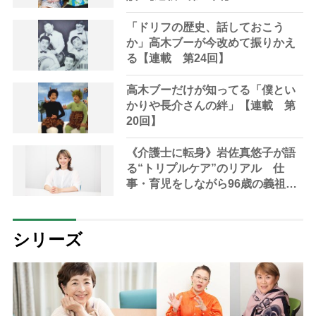
「ドリフの歴史、話しておこう
か」高木ブーが今改めて振りかえ
る【連載 第24回】
高木ブーだけが知ってる「僕とい
かりや長介さんの絆」【連載 第
20回】
《介護士に転身》岩佐真悠子が語
る“トリプルケア”のリアル 仕
事・育児をしながら96歳の義祖母
と同居して介護 プロだから言え
る「家での介護は“雑”でも気にし
ない」
シリーズ