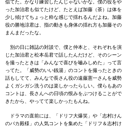
似てた。かなり練習したんじゃないかな。僕の役をや
った加治君も似てたけど、たとえば加藤（茶）は体を
少し傾けてちょっと粋な感じで揺れるんだよね。加藤
役の勝地涼君は、指の動きも身体の揺れ方も加藤その
まんまだったな。
別の日に雑誌の対談で、僕と仲本と、それぞれを演
じた加治君と松本岳君で話したんだけど、そのシーン
を撮ったときは「みんなで喜びを嚙みしめた」って言
ってた。「威勢のいい銭湯」のコントを撮ったときの
話もしてて、みんなで長さん役の遠藤憲一さんを威勢
よくガシガシ洗うのは楽しかったらしい。僕らもあの
コントは、長さんへの日頃の恨みをぶつけることがで
きたから、やってて楽しかったもんね。
ドラマの直前には、「ドリフ大爆笑」や「志村けん
のバカ殿様」の人気コントを集めた「ドリフ＆志村け