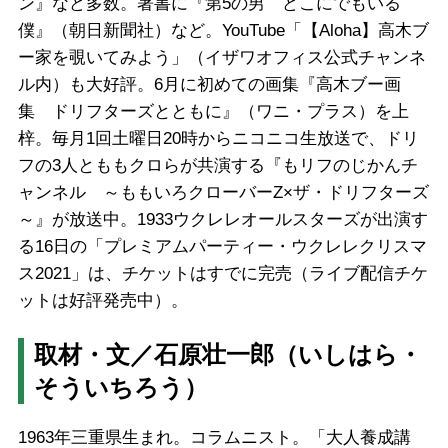
ン』など多数。著書に『第5の男 どこにでもいる
僕』（朝日新聞社）など。YouTube「【Aloha】高木ブ
ー家を覗いてみよう」（イザワオフィス公式チャンネ
ル内）も大好評。6月に初めての画集『高木ブー画
集 ドリフターズとともに』（ワニ・プラス）を上
梓。毎月1回土曜日20時からニコニコ生放送で、ドリ
フの3人とももクロらが共演する『もリフのじかんチ
ャンネル ～ももいろクローバーZ×ザ・ドリフターズ
～』が放送中。1933ウクレレオールスターズが出演す
る16日の「プレミアムパーティー・ウクレレクリスマ
ス2021」は、チケットはすでに完売（ライブ配信チケ
ットは好評発売中）。
取材・文／石原壮一郎（いしはら・
そういちろう）
1963年三重県生まれ。コラムニスト。「大人養成講