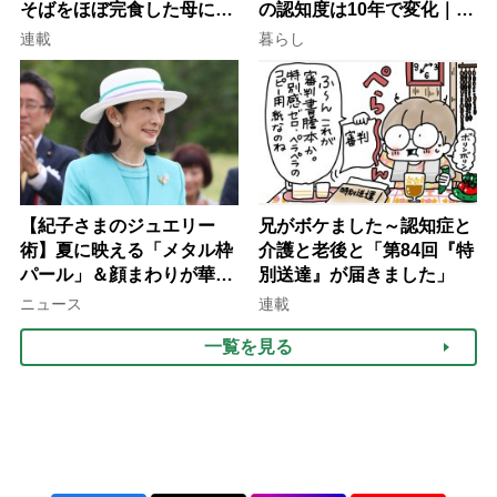
そばをほぼ完食した母に息
の認知度は10年で変化｜流
子が血の気が引いた理由
行語大賞にノミネート、法
連載
暮らし
律にも明記されたが果たし
て現在は？
【紀子さまのジュエリー
兄がボケました～認知症と
術】夏に映える「メタル枠
介護と老後と「第84回『特
パール」＆顔まわりが華や
別送達』が届きました」
ぐ「揺れる一粒」の使い分
ニュース
連載
け方
一覧を見る