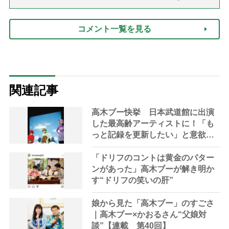
話「ありがとう」【最終話】）
コメント一覧を見る
関連記事
高木ブー快挙 日本武道館に出演
した最高齢アーティストに！「も
っと記録を更新したい」と意欲
満々
「ドリフのコントは黄金のパター
ンがあった」高木ブーが解き明か
す“ドリフの笑いの肝”
娘から見た「高木ブー」のすごさ
｜高木ブー×かおるさん“父娘対
談”【連載 第40回】