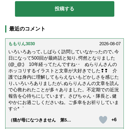
最近のコメント
ももりん3030
2026-08-07
いろいろあって､しばらく訪問していなかったので､今
日になって500回が最終話と知り､愕然となりました
(@_@;) 10年経ってたんですね･･ ぬらりんさんの
ホッコリするイラストと文章が大好きでした❢❢ 介
護では身内に理解してもらえないもどかしさを感じた
り､いろいろありましたが､ぬらりんさんの文章を読ん
で心救われたことが多々ありました。不定期での近況
報告を心待ちにしています。さびちゃん・隊長と､健
やかにお過ごしくださいね。ご多幸をお祈りしていま
す☆*゜
+6
（猫が母になつきません 第500
話「ありがとう」【最終話】）