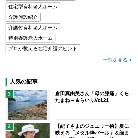
住宅型有料老人ホーム
介護施設紹介
介護付有料老人ホーム
特別養護老人ホーム
プロが教える在宅介護のヒント
公的介護保険制度
介護食
一覧を見る
高木ブー
ケアマネジャー
猫が母になつきません
人気の記事
息子の遠距離介護サバイバル術
倉田真由美さん「母の膝痛」くら
1
たまね～＆らいふVol.21
兄がボケました
便利なサービス
予防法
【紀子さまのジュエリー術】夏に
2
映える「メタル枠パール」＆顔ま