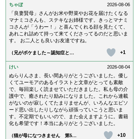
ちゃぼ
2026-08-06
「良妻賢母」さんがお米や野菜やお花を届けたくなる
マナミコさんも、ステキなお姉様です。きっとマナミ
コさんが「うわー！」と喜んでくれる顔を見たくて、
あれこれ詰めて持って来てくださってるのだと思いま
す。 お二人とも良いお友達ですね。
+1
（兄がボケました～認知症と介
護と老後と「第84回『特別送
達』が届きました」）
けい
2026-08-04
ぬらりんさま、長い間ありがとうございました。優し
くてユーモアのあるイラストと文章がとっても素敵
で、毎回楽しく読ませていただきました。私も母の介
護中で、癒されたり励みになりました。これから連載
がないのが寂しくてたまりませんが、いろんなエピソ
ード思い出したりしながら頑張っていこうと思いま
す。不定期でもいいので、また会えますように。書籍
化も希望です！本当にありがとうございました。
+10
（猫が母になつきません 第500