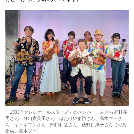
「1933ウクレレオールスターズ」のメンバー。左から野村義
男さん、分山貴美子さん、はたけやま裕さん、高木ブーさ
ん、ヤナギマンさん、関口和之さん、荻野目洋子さん（写真
提供／高木ブー）