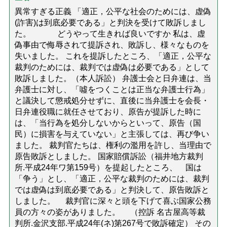
異常すぎる正義 「適正，公平な社会のためには、虚偽
(詐害)は到底必要である」と判決を受けて敗訴しまし
た。 どうやって生きれば良いですか 私は、虚
偽事由で侮辱されて提訴され、敗訴し、様々なものを
失いました。 これを提訴したところ、「適正，公平な
裁判のためには、裁判では虚偽は必要である」として
敗訴しました。（本人訴訟） 弁護士会と日弁連は、当
弁護士に対し、「噓をつくことは正当な弁護士行為」
と議決して懲戒処分せずに、直後に当弁護士を会長・
日弁連役職に就任させており、原告が提訴した時に
は、「当行為を処分しないからといって、原告（国
民）に損害を与えていない」と主張しては、再び争い
ました。 裁判官たちは、権利の濫用を許し、当理由で
原告敗訴としました。 国家賠償訴訟（福井地方裁判
所.平成24年ワ第159号）を提起したところ、 国は
「争う」とし、「適正，公平な裁判のためには、裁判
では虚偽は到底必要である」と判決して、原告敗訴と
しました。 裁判官に深々と頭を下げて喜ぶ国家公務
員の方々の姿がありました。 （控訴 名古屋高等裁
判所.金沢支部.平成24年(ネ)第267号で敗訴確定） その