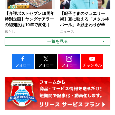
【介護ポストセブン10周年
【紀子さまのジュエリー
特別企画】ヤングケアラー
術】夏に映える「メタル枠
の認知度は10年で変化｜流
パール」＆顔まわりが華や
行語大賞にノミネート、法
ぐ「揺れる一粒」の使い分
暮らし
ニュース
律にも明記されたが果たし
け方
一覧を見る
て現在は？
フォロー
フォロー
フォロー
チャンネル