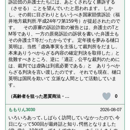
訴訟団の弁護士たちには、あとくされなく勝訴する
（させる） ことを望んでいたと思われます。 しか
し、その前に目ざわりともいうべき国家賠償訴訟（福
井地方裁判所.平成24年ワ第159号）が提起されたので
す。 その原審の訴訟詐欺の被告とは、弁護士のTと
M等であり、一方の原発訴訟の訴状を書いた弁護士も
その弁護士T等だったからです。 定年後を夢みる樋口
英明は、当然「虚偽事実を主張して裁判所をだまし、
本来ありうべからざる内容の確定判決を取得した」と
批難すべきところ、逆に「適正，公平な裁判のために
は、裁判では虚偽は到底必要である」と ありうべか
らざる判決を言い渡したのです。 それでも現在、樋口
英明は国民を欺いて 立派な人間として活動していま
す。
0
（高齢者を狙った悪質商法・訪
問詐欺の種類と実例9選｜騙され
ないための4つの対策「騙されや
すい人の特徴は？」【社会福祉
ももりん3030
2026-08-07
士解説】）
いろいろあって､しばらく訪問していなかったので､今
日になって500回が最終話と知り､愕然となりました