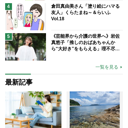
倉田真由美さん「塗り絵にハマる
4
友人」くらたまね～＆らいふ
Vol.18
《芸能界から介護の世界へ》岩佐
5
真悠子「推しのおばあちゃんか
ら“大好き”をもらえる」理不尽さ
も吹き飛ぶ“やりがい”、介護の現
場は「愛おしい」
一覧を見る
最新記事