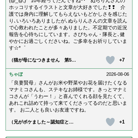
(@_@;) 10年経ってたんですね･･ ぬらりんさんの
ホッコリするイラストと文章が大好きでした❢❢ 介
護では身内に理解してもらえないもどかしさを感じた
り､いろいろありましたが､ぬらりんさんの文章を読ん
で心救われたことが多々ありました。不定期での近況
報告を心待ちにしています。さびちゃん・隊長と､健
やかにお過ごしくださいね。ご多幸をお祈りしていま
す☆*゜
+7
（猫が母になつきません 第500
話「ありがとう」【最終話】）
ちゃぼ
2026-08-06
「良妻賢母」さんがお米や野菜やお花を届けたくなる
マナミコさんも、ステキなお姉様です。きっとマナミ
コさんが「うわー！」と喜んでくれる顔を見たくて、
あれこれ詰めて持って来てくださってるのだと思いま
す。 お二人とも良いお友達ですね。
+1
（兄がボケました～認知症と介
護と老後と「第84回『特別送
達』が届きました」）