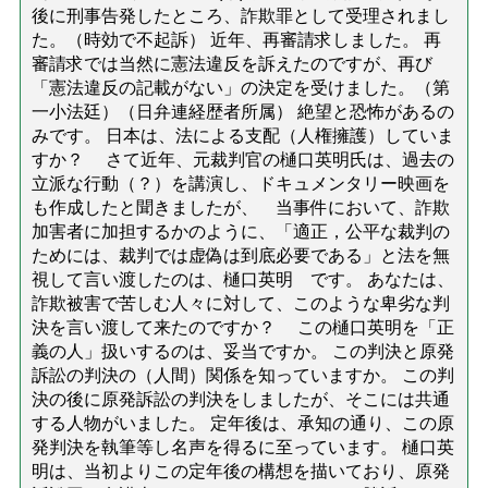
後に刑事告発したところ、詐欺罪として受理されまし
た。（時効で不起訴） 近年、再審請求しました。 再
審請求では当然に憲法違反を訴えたのですが、再び
「憲法違反の記載がない」の決定を受けました。（第
一小法廷）（日弁連経歴者所属） 絶望と恐怖があるの
みです。 日本は、法による支配（人権擁護）していま
すか？ さて近年、元裁判官の樋口英明氏は、過去の
立派な行動（？）を講演し、ドキュメンタリー映画を
も作成したと聞きましたが、 当事件において、詐欺
加害者に加担するかのように、「適正，公平な裁判の
ためには、裁判では虚偽は到底必要である」と法を無
視して言い渡したのは、樋口英明 です。 あなたは、
詐欺被害で苦しむ人々に対して、このような卑劣な判
決を言い渡して来たのですか？ この樋口英明を「正
義の人」扱いするのは、妥当ですか。 この判決と原発
訴訟の判決の（人間）関係を知っていますか。 この判
決の後に原発訴訟の判決をしましたが、そこには共通
する人物がいました。 定年後は、承知の通り、この原
発判決を執筆等し名声を得るに至っています。 樋口英
明は、当初よりこの定年後の構想を描いており、原発