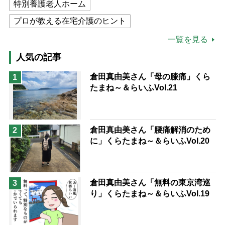
特別養護老人ホーム
プロが教える在宅介護のヒント
公的介護保険制度
介護食
一覧を見る
高木ブー
ケアマネジャー
人気の記事
猫が母になつきません
倉田真由美さん「母の膝痛」くら
1
たまね～＆らいふVol.21
息子の遠距離介護サバイバル術
兄がボケました
便利なサービス
予防法
倉田真由美さん「腰痛解消のため
2
に」くらたまね～＆らいふVol.20
倉田真由美さん「無料の東京湾巡
3
り」くらたまね～＆らいふVol.19