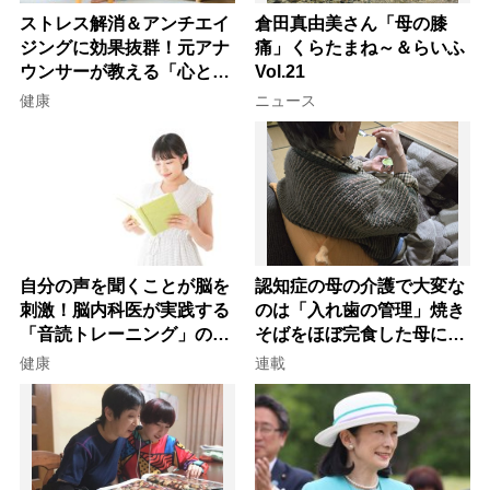
ストレス解消＆アンチエイ
倉田真由美さん「母の膝
ジングに効果抜群！元アナ
痛」くらたまね～＆らいふ
ウンサーが教える「心と体
Vol.21
を元気にする音読の習慣」
健康
ニュース
自分の声を聞くことが脳を
認知症の母の介護で大変な
刺激！脳内科医が実践する
のは「入れ歯の管理」焼き
「音読トレーニング」の極
そばをほぼ完食した母に息
意
子が血の気が引いた理由
健康
連載