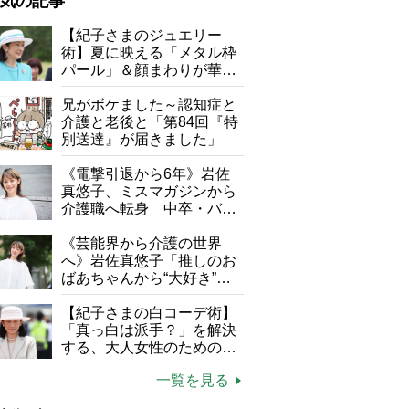
気の記事
が母になつきません
【紀子さまのジュエリー
術】夏に映える「メタル枠
子の遠距離介護サバイバル術
パール」＆顔まわりが華や
がボケました
便利なサービス
ぐ「揺れる一粒」の使い分
け方
兄がボケました～認知症と
防法
介護と老後と「第84回『特
別送達』が届きました」
《電撃引退から6年》岩佐
真悠子、ミスマガジンから
介護職へ転身 中卒・バイ
ト経験ゼロの彼女が見つけ
た“居場所”「社会の役に立
《芸能界から介護の世界
ちながら自分らしくいられ
へ》岩佐真悠子「推しのお
る」
ばあちゃんから“大好き”を
もらえる」理不尽さも吹き
飛ぶ“やりがい”、介護の現
【紀子さまの白コーデ術】
場は「愛おしい」
「真っ白は派手？」を解決
する、大人女性のための上
品夏スタイル4つのコツ
一覧を見る