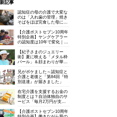
新記事
認知症の母の介護で大変な
のは「入れ歯の管理」焼き
そばをほぼ完食した母に息
子が血の気が引いた理由
【介護ポストセブン10周年
特別企画】ヤングケアラー
の認知度は10年で変化｜流
行語大賞にノミネート、法
律にも明記されたが果たし
【紀子さまのジュエリー
て現在は？
術】夏に映える「メタル枠
パール」＆顔まわりが華や
ぐ「揺れる一粒」の使い分
け方
兄がボケました～認知症と
介護と老後と「第84回『特
別送達』が届きました」
在宅介護を支援するお金の
制度とは？自治体独自のサ
ービス「毎月2万円が支給
される」ケースも【FP解
説】
【介護ポストセブン10周年
特別企画】働きながら親の