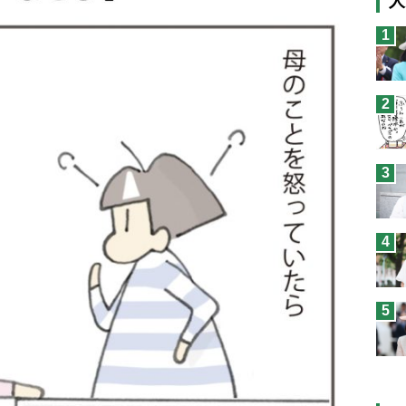
人
猫
1
息
兄
2
予
3
4
5