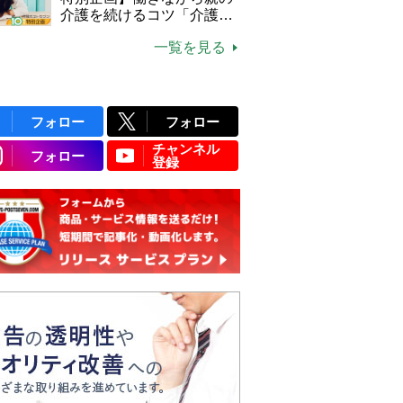
介護を続けるコツ「介護は
10年以上続くことも…3つ
一覧を見る
のフェーズに分けて考えて
みよう」【社会福祉士解
説】
フォロー
フォロー
チャンネル
フォロー
登録