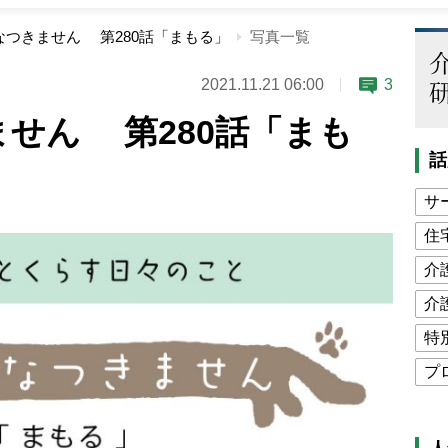
なつきません 第280話「まもる」
写真一覧
2021.11.21 06:00
3
せん 第280話「まも
話
サ
住
介
介
特
プ
公
高