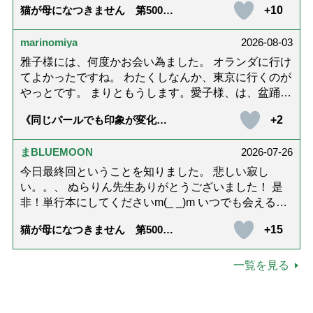
+10
猫が母になつきません 第500話
がないのが寂しくてたまりませんが、いろんなエピソ
「ありがとう」【最終話】
ード思い出したりしながら頑張っていこうと思いま
marinomiya
2026-08-03
す。不定期でもいいので、また会えますように。書籍
化も希望です！本当にありがとうございました。
雅子様には、何度かお会い為ました。 オランダに行け
てよかったですね。 わたくしなんか、東京に行くのが
やっとです。 まりともうします。愛子様、は、盆踊り
のお姿が好きなんですね。 以上です。
+2
《同じパールでも印象が変化》
皇后雅子さまに学ぶ「大人の夏
ネックレス」上品＆涼しげに見
せる4つの法則
まBLUEMOON
2026-07-26
今日最終回ということを知りました。 悲しい寂し
い。。、 ぬらりん先生ありがとうございました！ 是
非！単行本にしてくださいm(_ _)m いつでも会える様
に。 お願いしますm(_ _)m
+15
猫が母になつきません 第500話
「ありがとう」【最終話】
一覧を見る