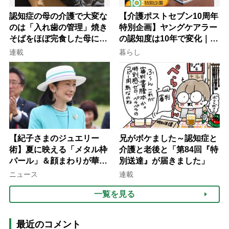
認知症の母の介護で大変な
【介護ポストセブン10周年
のは「入れ歯の管理」焼き
特別企画】ヤングケアラー
そばをほぼ完食した母に息
の認知度は10年で変化｜流
子が血の気が引いた理由
行語大賞にノミネート、法
連載
暮らし
律にも明記されたが果たし
て現在は？
【紀子さまのジュエリー
兄がボケました～認知症と
術】夏に映える「メタル枠
介護と老後と「第84回『特
パール」＆顔まわりが華や
別送達』が届きました」
ぐ「揺れる一粒」の使い分
ニュース
連載
け方
一覧を見る
最近のコメント