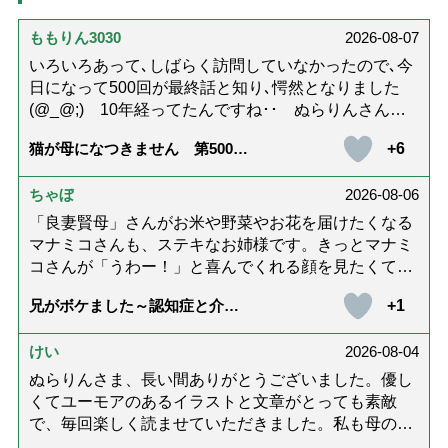
ももりん3030
2026-08-07
いろいろあって､しばらく訪問していなかったので､今
日になって500回が最終話と知り､愕然となりました
(@_@;) 10年経ってたんですね･･ ぬらりんさんの
ホッコリするイラストと文章が大好きでした❢❢ 介
+6
猫が母になつきません 第500話
護では身内に理解してもらえないもどかしさを感じた
「ありがとう」【最終話】
り､いろいろありましたが､ぬらりんさんの文章を読ん
ちゃぼ
2026-08-06
で心救われたことが多々ありました。不定期での近況
報告を心待ちにしています。さびちゃん・隊長と､健
「良妻賢母」さんがお米や野菜やお花を届けたくなる
やかにお過ごしくださいね。ご多幸をお祈りしていま
マナミコさんも、ステキなお姉様です。きっとマナミ
す☆*゜
コさんが「うわー！」と喜んでくれる顔を見たくて、
あれこれ詰めて持って来てくださってるのだと思いま
+1
兄がボケました～認知症と介護
す。 お二人とも良いお友達ですね。
と老後と「第84回『特別送達』
が届きました」
けい
2026-08-04
ぬらりんさま、長い間ありがとうございました。優し
くてユーモアのあるイラストと文章がとっても素敵
で、毎回楽しく読ませていただきました。私も母の介
護中で、癒されたり励みになりました。これから連載