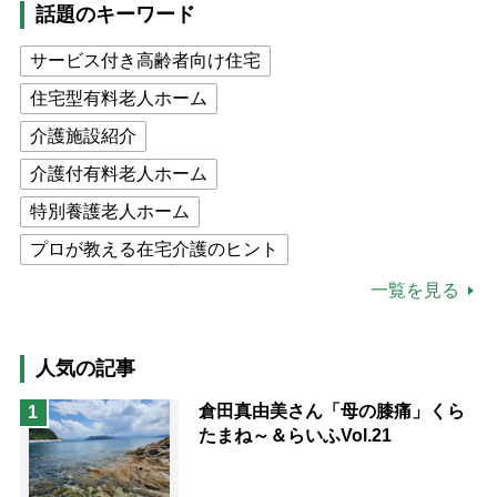
話題のキーワード
サービス付き高齢者向け住宅
住宅型有料老人ホーム
介護施設紹介
介護付有料老人ホーム
特別養護老人ホーム
プロが教える在宅介護のヒント
公的介護保険制度
介護食
一覧を見る
高木ブー
ケアマネジャー
猫が母になつきません
人気の記事
息子の遠距離介護サバイバル術
倉田真由美さん「母の膝痛」くら
1
たまね～＆らいふVol.21
兄がボケました
便利なサービス
予防法