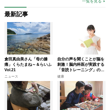
一覧を見る
最新記事
倉田真由美さん「母の膝
自分の声を聞くことが脳を
痛」くらたまね～＆らいふ
刺激！脳内科医が実践する
Vol.21
「音読トレーニング」の極
意
ニュース
健康