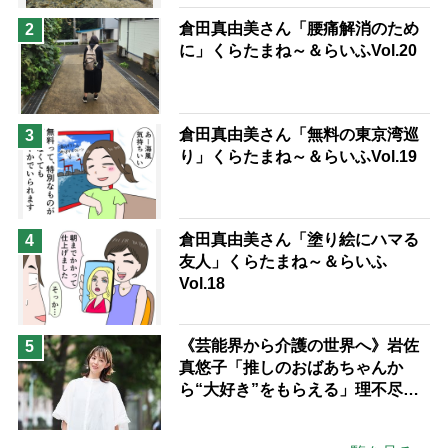
倉田真由美さん「腰痛解消のため
2
に」くらたまね～＆らいふVol.20
倉田真由美さん「無料の東京湾巡
3
り」くらたまね～＆らいふVol.19
倉田真由美さん「塗り絵にハマる
4
友人」くらたまね～＆らいふ
Vol.18
《芸能界から介護の世界へ》岩佐
5
真悠子「推しのおばあちゃんか
ら“大好き”をもらえる」理不尽さ
も吹き飛ぶ“やりがい”、介護の現
場は「愛おしい」