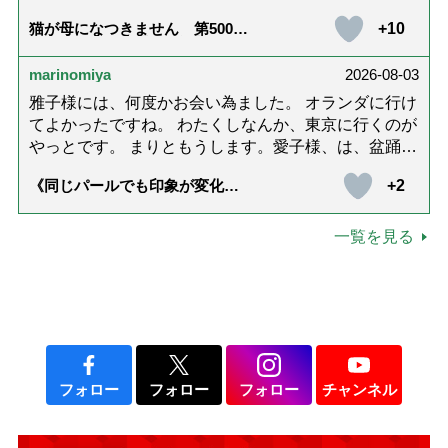
護中で、癒されたり励みになりました。これから連載
+10
猫が母になつきません 第500話
がないのが寂しくてたまりませんが、いろんなエピソ
「ありがとう」【最終話】
ード思い出したりしながら頑張っていこうと思いま
marinomiya
2026-08-03
す。不定期でもいいので、また会えますように。書籍
化も希望です！本当にありがとうございました。
雅子様には、何度かお会い為ました。 オランダに行け
てよかったですね。 わたくしなんか、東京に行くのが
やっとです。 まりともうします。愛子様、は、盆踊り
のお姿が好きなんですね。 以上です。
+2
《同じパールでも印象が変化》
皇后雅子さまに学ぶ「大人の夏
ネックレス」上品＆涼しげに見
せる4つの法則
一覧を見る
フォロー
フォロー
フォロー
チャンネル