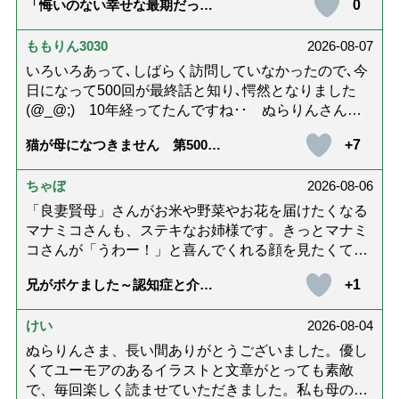
0
「悔いのない幸せな最期だっ
た」女優・杉田かおるさんが振
り返る母の在宅介護と看取り｜
幸せな在宅死のために医師が教
ももりん3030
2026-08-07
える大切な5つのこと
いろいろあって､しばらく訪問していなかったので､今
日になって500回が最終話と知り､愕然となりました
(@_@;) 10年経ってたんですね･･ ぬらりんさんの
ホッコリするイラストと文章が大好きでした❢❢ 介
+7
猫が母になつきません 第500話
護では身内に理解してもらえないもどかしさを感じた
「ありがとう」【最終話】
り､いろいろありましたが､ぬらりんさんの文章を読ん
ちゃぼ
2026-08-06
で心救われたことが多々ありました。不定期での近況
報告を心待ちにしています。さびちゃん・隊長と､健
「良妻賢母」さんがお米や野菜やお花を届けたくなる
やかにお過ごしくださいね。ご多幸をお祈りしていま
マナミコさんも、ステキなお姉様です。きっとマナミ
す☆*゜
コさんが「うわー！」と喜んでくれる顔を見たくて、
あれこれ詰めて持って来てくださってるのだと思いま
+1
兄がボケました～認知症と介護
す。 お二人とも良いお友達ですね。
と老後と「第84回『特別送達』
が届きました」
けい
2026-08-04
ぬらりんさま、長い間ありがとうございました。優し
くてユーモアのあるイラストと文章がとっても素敵
で、毎回楽しく読ませていただきました。私も母の介