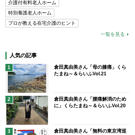
介護付有料老人ホーム
特別養護老人ホーム
プロが教える在宅介護のヒント
公的介護保険制度
介護食
一覧を見る
高木ブー
ケアマネジャー
猫が母になつきません
人気の記事
息子の遠距離介護サバイバル術
倉田真由美さん「母の膝痛」くら
1
たまね～＆らいふVol.21
兄がボケました
便利なサービス
予防法
倉田真由美さん「腰痛解消のため
2
に」くらたまね～＆らいふVol.20
倉田真由美さん「無料の東京湾巡
3