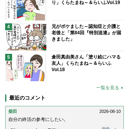
り」くらたまね～＆らいふVol.19
兄がボケました～認知症と介護と
4
老後と「第84回『特別送達』が届
きました」
倉田真由美さん「塗り絵にハマる
5
友人」くらたまね～＆らいふ
Vol.18
一覧を見る
最近のコメント
柴田
2026-08-10
自分の終活の参考にしたい。