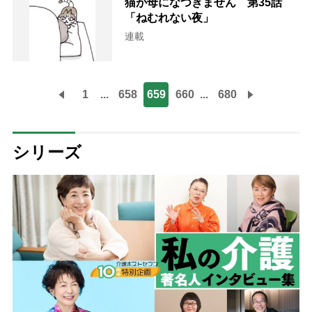
猫が母になつきません 第35話
「ねむれない夜」
連載
1
...
658
659
660
...
680
シリーズ