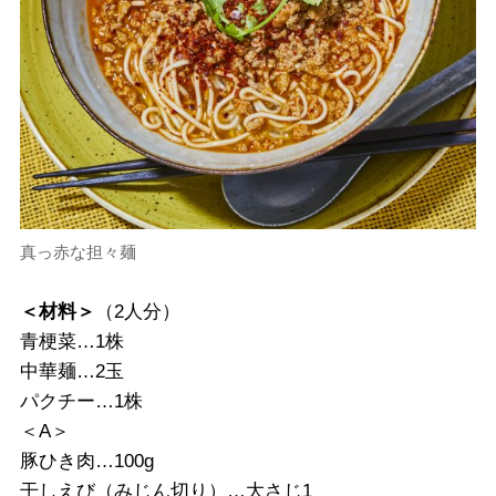
真っ赤な担々麺
＜材料＞
（2人分）
青梗菜…1株
中華麺…2玉
パクチー…1株
＜A＞
豚ひき肉…100g
干しえび（みじん切り）…大さじ1