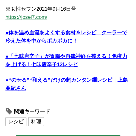
※女性セブン2021年9月16日号
https://josei7.com/
●体を温め血流をよくする食材＆レシピ クーラーで
冷えた体を中からポカポカに！
●「七味唐辛子」が胃腸や自律神経を整える！免疫力
を上げる！七味唐辛子12レシピ
●“のせる”“和える”だけの超カンタン麺レシピ｜上島
亜紀さん
関連キーワード
レシピ
料理