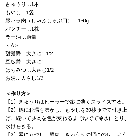
きゅうり…1本
もやし…1袋
豚バラ肉（しゃぶしゃぶ用）…150g
パクチー…1株
ラー油…適量
＜A＞
甜麺醤…大さじ1 1/2
豆板醤…大さじ1
はちみつ…大さじ1/2
お湯…大さじ1/2
＜作り方＞
【1】きゅうりはピーラーで縦に薄くスライスする。
【2】鍋にお湯を沸かし、もやしを30秒ゆでて引き上
げ、続いて豚肉を色が変わるまでゆでて冷水にとり、
水けをきる。
【3】器にもやし、豚肉、きゅうりの順にのせ、よく