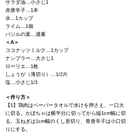
サラダ油…小さじ1
赤唐辛子…1本
水…1カップ
ライム…1個
バジルの葉…適量
＜A＞
ココナッツミルク…1カップ
ナンプラー…大さじ1
ローリエ…1枚
しょうが（薄切り）…1/2片
塩…小さじ1/3
＜作り方＞
【1】鶏肉はペーパータオルで水けを押さえ、一口大
に切る。かぼちゃは横半分に切ってから縦1cm幅に切
る。玉ねぎは1cm幅のくし形切り、青唐辛子は小口切
りにする。