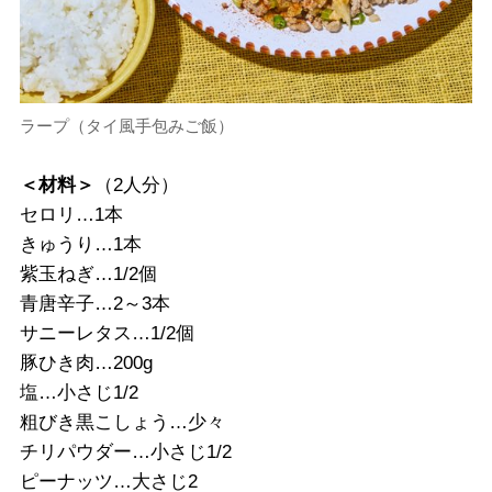
ラープ（タイ風手包みご飯）
＜材料＞
（2人分）
セロリ…1本
きゅうり…1本
紫玉ねぎ…1/2個
青唐辛子…2～3本
サニーレタス…1/2個
豚ひき肉…200g
塩…小さじ1/2
粗びき黒こしょう…少々
チリパウダー…小さじ1/2
ピーナッツ…大さじ2