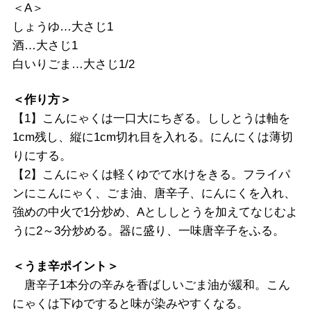
＜A＞
しょうゆ…大さじ1
酒…大さじ1
白いりごま…大さじ1/2
＜作り方＞
【1】こんにゃくは一口大にちぎる。ししとうは軸を
1cm残し、縦に1cm切れ目を入れる。にんにくは薄切
りにする。
【2】こんにゃくは軽くゆでて水けをきる。フライパ
ンにこんにゃく、ごま油、唐辛子、にんにくを入れ、
強めの中火で1分炒め、Aとししとうを加えてなじむよ
うに2～3分炒める。器に盛り、一味唐辛子をふる。
＜うま辛ポイント＞
唐辛子1本分の辛みを香ばしいごま油が緩和。こん
にゃくは下ゆですると味が染みやすくなる。