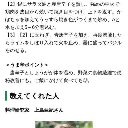
【2】鍋にサラダ油と赤唐辛子を熱し、強めの中火で
鶏肉を皮目から焼いて焼き目をつけ、上下を返す。か
ぼちゃを加えてうっすら焼き色がつくまで炒め、Aと
水を加え5～6分煮込む。
【3】【2】に玉ねぎ、青唐辛子を加え、再度沸騰した
らライムをしぼり入れて火を止め、器に盛ってバジル
をのせる。
＜うま辛ポイント＞
唐辛子としょうがが体を温め、野菜の食物繊維で便
秘改善にも。ご飯にかけて食べても◎。
教えてくれた人
料理研究家 上島亜紀さん