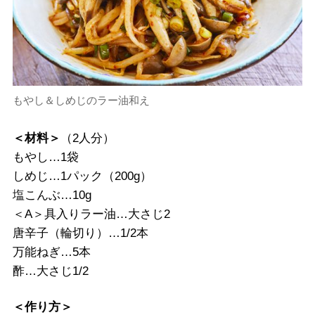
もやし＆しめじのラー油和え
＜材料＞
（2人分）
もやし…1袋
しめじ…1パック（200g）
塩こんぶ…10g
＜A＞具入りラー油…大さじ2
唐辛子（輪切り）…1/2本
万能ねぎ…5本
酢…大さじ1/2
＜作り方＞