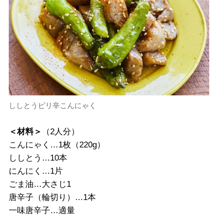
ししとうピリ辛こんにゃく
＜材料＞
（2人分）
こんにゃく…1枚（220g）
ししとう…10本
にんにく…1片
ごま油…大さじ1
唐辛子（輪切り）…1本
一味唐辛子…適量