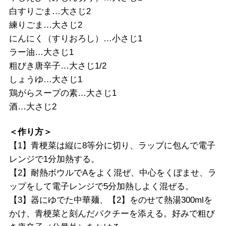
白すりごま…大さじ2
練りごま…大さじ2
にんにく（すりおろし）…小さじ1
ラー油…大さじ1
粗びき唐辛子…大さじ1/2
しょうゆ…大さじ1
鶏がらスープの素…大さじ1
酒…大さじ2
＜作り方＞
【1】青梗菜は縦に8等分に切り、ラップに包んで電子
レンジで1分加熱する。
【2】耐熱ボウルでAをよく混ぜ、中心をくぼませ、ラ
ップをして電子レンジで5分加熱しよく混ぜる。
【3】器にゆでた中華麺、【2】をのせて熱湯300mlを
かけ、青梗菜と刻んだパクチーを添える。好みで粗び