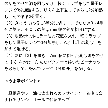
の葉をのせて酒を回しかけ、軽くラップをして電子レ
ンジで3分加熱する。鶏肉を上下返してさらに2分加熱
し、そのまま2分置く。
【2】きゅうりは横に3等分に切り、手でたたき3～4等
分に割る。セロリの茎は7mm幅の斜め切りにする。
【3】耐熱ボウルにラー油と花椒を入れ、軽くラップ
をして電子レンジで1分加熱し、Aと【1】の蒸し汁を
加えて混ぜる。
【4】器に【2】を敷き、7mm幅に切った蒸し鶏をのせ
て【3】をかけ、刻んだパクチーと砕いたピーナッツ
を散らして、好みでラー油（分量外）をかける。
＜うま辛ポイント＞
豆板醤やラー油に含まれるカプサイシン、花椒に含
まれるサンショオールで代謝アップ。