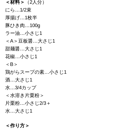
＜材料＞
（2人分）
にら…1/2束
厚揚げ…1枚半
豚ひき肉…100g
ラー油…小さじ1
＜A＞豆板醤…大さじ1
甜麺醤…大さじ1
花椒…小さじ1
＜B＞
鶏がらスープの素…小さじ1
酒…大さじ1
水…3/4カップ
＜水溶き片栗粉＞
片栗粉…小さじ2/3＋
水…大さじ1
＜作り方＞