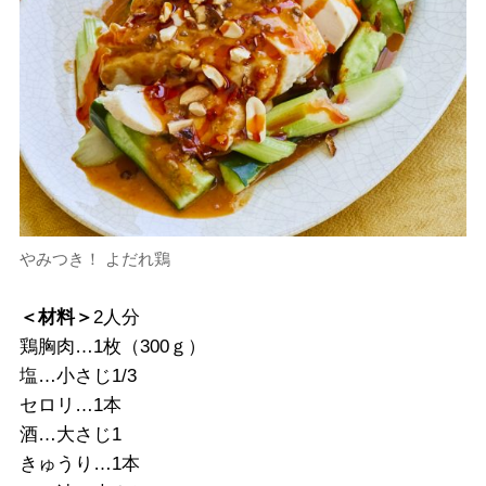
やみつき！ よだれ鶏
＜材料＞
2人分
鶏胸肉…1枚（300ｇ）
塩…小さじ1/3
セロリ…1本
酒…大さじ1
きゅうり…1本