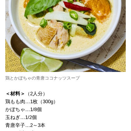
鶏とかぼちゃの青唐ココナッツスープ
＜材料＞
（2人分）
鶏もも肉…1枚（300g）
かぼちゃ…1/8個
玉ねぎ…1/2個
青唐辛子…2～3本